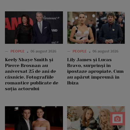
—
PEOPLE
06 august 2026
—
PEOPLE
06 august 2026
Keely Shaye Smith și
Lily James și Lucas
Pierce Brosnan au
Bravo, surprinși în
aniversat 25 de ani de
ipostaze apropiate. Cum
căsnicie. Fotografiile
au apărut împreună în
romantice publicate de
Ibiza
soția actorului