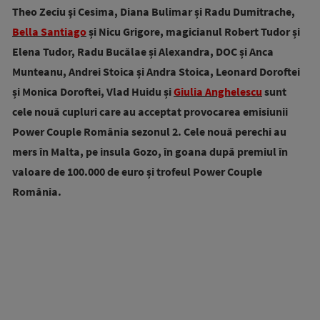
Theo Zeciu şi Cesima, Diana Bulimar și Radu Dumitrache,
Bella Santiago
și Nicu Grigore, magicianul Robert Tudor și
Elena Tudor, Radu Bucălae și Alexandra, DOC și Anca
Munteanu, Andrei Stoica și Andra Stoica, Leonard Doroftei
și Monica Doroftei, Vlad Huidu și
Giulia Anghelescu
sunt
cele nouă cupluri care au acceptat provocarea emisiunii
Power Couple România sezonul 2. Cele nouă perechi au
mers în Malta, pe insula Gozo, în goana după premiul în
valoare de 100.000 de euro și trofeul Power Couple
România.