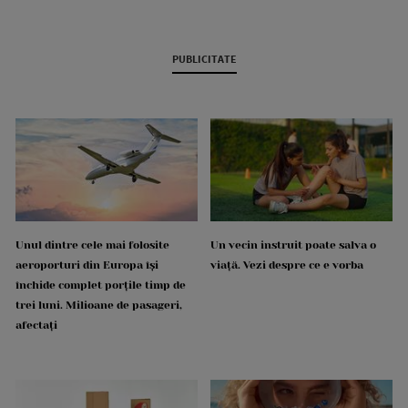
PUBLICITATE
Unul dintre cele mai folosite
Un vecin instruit poate salva o
aeroporturi din Europa își
viață. Vezi despre ce e vorba
închide complet porțile timp de
trei luni. Milioane de pasageri,
afectați