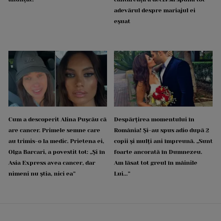
adevărul despre mariajul ei
eșuat
Cum a descoperit Alina Pușcău că
Despărțirea momentului în
are cancer. Primele semne care
România! Și-au spus adio după 2
au trimis-o la medic. Prietena ei,
copii și mulți ani împreună. „Sunt
Olga Barcari, a povestit tot: „Și în
foarte ancorată în Dumnezeu.
Asia Express avea cancer, dar
Am lăsat tot greul în mâinile
nimeni nu știa, nici ea”
Lui...”