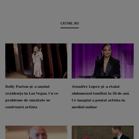
CATINE.RO
Dolly Parton și-a anulat
Jennifer Lopez și-a etalat
rezidența în Las Vegas. Cu ce
abdomenul tonifiat la 56 de ani.
probleme de sănătate se
Ce imagini a postat artista în
confruntă artista
mediul online