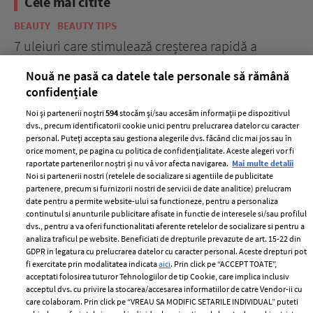
Cele mai citite
BEAUTY
BEAUTY TIPS
BE
țe
7 uleiuri care stimulează creșterea rapidă a
Ce
părului
de
Nouă ne pasă ca datele tale personale să rămână
confidențiale
Noi și partenerii noștri
594
stocăm și/sau accesăm informații pe dispozitivul
dvs., precum identificatorii cookie unici pentru prelucrarea datelor cu caracter
personal. Puteți accepta sau gestiona alegerile dvs. făcând clic mai jos sau în
orice moment, pe pagina cu politica de confidențialitate. Aceste alegeri vor fi
raportate partenerilor noștri și nu vă vor afecta navigarea.
Mai multe detalii
Noi si partenerii nostri (retelele de socializare si agentiile de publicitate
partenere, precum si furnizorii nostri de servicii de date analitice) prelucram
ELLE Style Awards
Termeni si conditii
date pentru a permite website-ului sa functioneze, pentru a personaliza
2024
continutul si anunturile publicitare afisate in functie de interesele si/sau profilul
Politica de
dvs., pentru a va oferi functionalitati aferente retelelor de socializare si pentru a
Despre ELLE
confidențialitate
analiza traficul pe website. Beneficiati de drepturile prevazute de art. 15-22 din
Romania
GDPR in legatura cu prelucrarea datelor cu caracter personal. Aceste drepturi pot
Politica de cookies
fi exercitate prin modalitatea indicata
aici
. Prin click pe “ACCEPT TOATE”,
Contact
Publicitate
acceptati folosirea tuturor Tehnologiilor de tip Cookie, care implica inclusiv
acceptul dvs. cu privire la stocarea/accesarea informatiilor de catre Vendor-ii cu
Abonamente
care colaboram. Prin click pe “VREAU SA MODIFIC SETARILE INDIVIDUAL” puteti