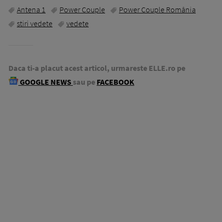
Antena 1
Power Couple
Power Couple România
stiri vedete
vedete
Daca ti-a placut acest articol, urmareste ELLE.ro pe
GOOGLE NEWS
sau pe
FACEBOOK