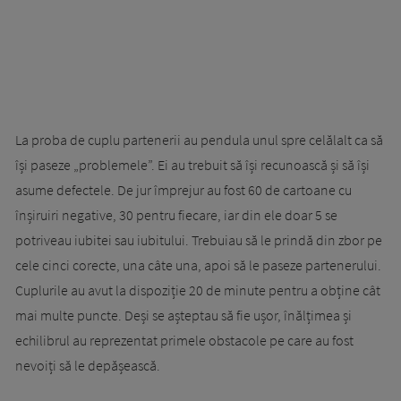
La proba de cuplu partenerii au pendula unul spre celălalt ca să
își paseze „problemele”. Ei au trebuit să își recunoască și să își
asume defectele. De jur împrejur au fost 60 de cartoane cu
înșiruiri negative, 30 pentru fiecare, iar din ele doar 5 se
potriveau iubitei sau iubitului. Trebuiau să le prindă din zbor pe
cele cinci corecte, una câte una, apoi să le paseze partenerului.
Cuplurile au avut la dispoziție 20 de minute pentru a obține cât
mai multe puncte. Deși se așteptau să fie ușor, înălțimea și
echilibrul au reprezentat primele obstacole pe care au fost
nevoiți să le depășească.