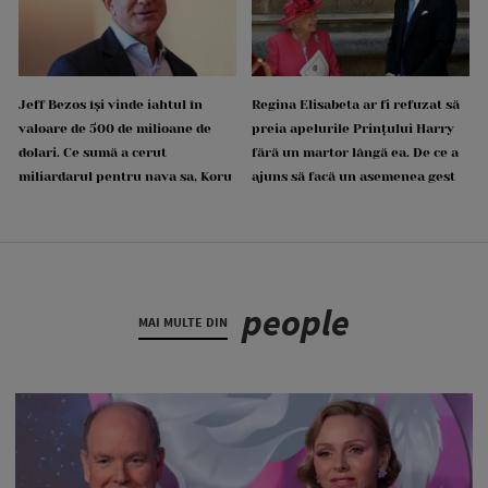
Jeff Bezos își vinde iahtul în
Regina Elisabeta ar fi refuzat să
valoare de 500 de milioane de
preia apelurile Prințului Harry
dolari. Ce sumă a cerut
fără un martor lângă ea. De ce a
miliardarul pentru nava sa, Koru
ajuns să facă un asemenea gest
people
MAI MULTE DIN