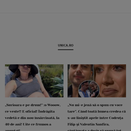
UNICA.RO
„Surioara e pe drum!” :o Wooow,
„Nu mi-e jenă să o spun cu voce
ce veste!! E oficial! Îndrăgita
tare”. Când toată lumea credea că
vedetă e din nou însărcinată, la
s-au liniștit apele între Codruța
40 de ani! Uite ce frumos a
Filip și Valentin Sanfira,
anunțat!
cântăreața a decis să spună tot