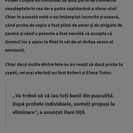
Power Couple au continuat să aibă parte de momente
neașteptate în cea de-a patra săptămână a show-ului!
Chiar în această notă s-au întâmplat lucrurile și aseară,
când proba de cuplu a fost plină de umor și de strigăte de
panică și când o pereche a fost nevoită să accepte că
drumul lor a ajuns la final în cel de-al doilea sezon al
emisiunii.
Chiar dacă multe dintre fete nu au reușit să ducă proba la
capăt, cei mai afectați au fost Robert și Elena Tudor.
„Va trebui să vă iau toți banii din pușculiță.
După probele individuale, sunteți propuși la
eliminare”, a anunțat Dani Oțil.