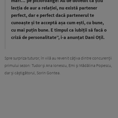
mari… pe picioroange! Au de dovedit că știu
lecția de aur a relației, nu există partener
perfect, dar e perfect dacă partenerul te
cunoaște și te acceptă așa cum ești, cu bune,
cu mai puțin bune. E timpul ca iubiții să facă o
criză de personalitate”, i-a anunțat Dani Oțil.
Spre surpriza tuturor, în vilă au revenit câțiva dintre concurenții
primului sezon: Tudor și Ana Ionescu, Emi și Mădălina Popescu,
dar și câștigătorul, Sorin Gontea.