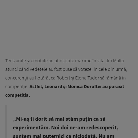
Tensiunile și emoțiile au atins cote maxime în vila din Malta
atunci când vedetele au fost puse să voteze. În cele din urmă,
concurenții au hotărât ca Robert și Elena Tudor să rămână în
competiție.
Astfel, Leonard și Monica Doroftei au părăsit
competiția.
„Mi-aș fi dorit să mai stăm puțin ca să
experimentăm. Noi doi ne-am redescoperit,
suntem mai puternici ca niciodată. Nu am