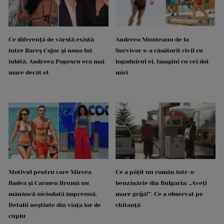
Ce diferență de vârstă există
Andreea Munteanu de la
între Rareș Cojoc și noua lui
Survivor s-a căsătorit civil cu
iubită. Andreea Popescu era mai
logodnicul ei. Imagini cu cei doi
mare decât el
miri
Motivul pentru care Mircea
Ce a pățit un român într-o
Badea și Carmen Brumă nu
benzinărie din Bulgaria: „Aveți
mănâncă niciodată împreună.
mare grijă!”. Ce a observat pe
Detalii neștiute din viața lor de
chitanță
cuplu