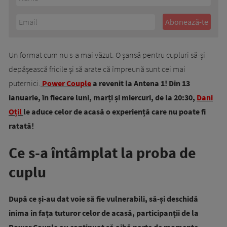
Un format cum nu s-a mai văzut. O șansă pentru cupluri să-și
depășească fricile și să arate că împreună sunt cei mai
puternici.
Power Couple
a revenit la Antena 1! Din 13
ianuarie, în fiecare luni, marți și miercuri, de la 20:30,
Dani
Oțil
le aduce celor de acasă o experiență care nu poate fi
ratată!
Ce s-a întâmplat la proba de
cuplu
După ce și-au dat voie să fie vulnerabili, să-și deschidă
inima în fața tuturor celor de acasă, participanții de la