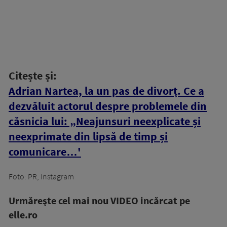
Citește și:
Adrian Nartea, la un pas de divorț. Ce a
dezvăluit actorul despre problemele din
căsnicia lui: „Neajunsuri neexplicate și
neexprimate din lipsă de timp și
comunicare…'
Foto: PR, Instagram
Urmăreşte cel mai nou VIDEO incărcat pe
elle.ro