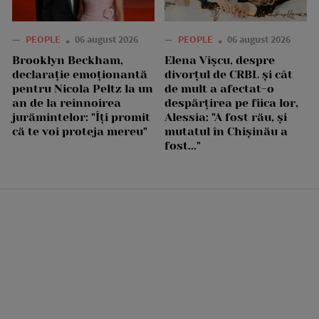
—
PEOPLE
06 august 2026
—
PEOPLE
06 august 2026
Brooklyn Beckham,
Elena Vîșcu, despre
declarație emoționantă
divorțul de CRBL și cât
pentru Nicola Peltz la un
de mult a afectat-o
an de la reînnoirea
despărțirea pe fiica lor,
jurămintelor: "Îți promit
Alessia: "A fost rău, și
că te voi proteja mereu"
mutatul în Chișinău a
fost..."