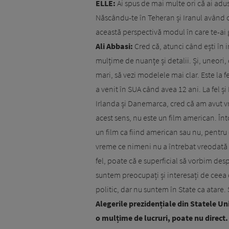
ELLE:
Ai spus de mai multe ori că ai adu
Născându-te în Teheran și Iranul având o
această perspectivă modul în care te-ai g
Ali Abbasi:
Cred că, atunci când ești în in
mulțime de nuanțe și detalii. Și, uneori, 
mari, să vezi modelele mai clar. Este la f
a venit în SUA când avea 12 ani. La fel ș
Irlanda și Danemarca, cred că am avut vr
acest sens, nu este un film american. Î
un film ca fiind american sau nu, pentru 
vreme ce nimeni nu a întrebat vreodată 
fel, poate că e superficial să vorbim desp
suntem preocupați și interesați de ceea 
politic, dar nu suntem în State ca atare. 
Alegerile prezidențiale din Statele Un
o mulțime de lucruri, poate nu direct.