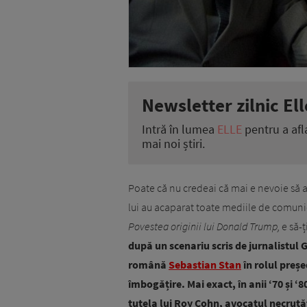
Newsletter zilnic Ell
Intră în lumea
ELLE
pentru a afl
mai noi știri.
Poate că nu credeai că mai e nevoie să a
lui au acaparat toate mediile de comunic
Povestea originii lui Donald Trump,
e să-ț
după un scenariu scris de jurnalistul 
română
Sebastian Stan
în rolul preșe
îmbogățire. Mai exact, în anii ‘70 și ‘
tutela lui Roy Cohn, avocatul necruță