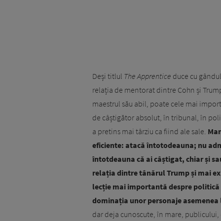
Deși titlul
The Apprentice
duce cu gândul l
relația de mentorat dintre Cohn și Trump ș
maestrul său abil, poate cele mai importa
de câștigător absolut, în tribunal, în polit
a pretins mai târziu ca fiind ale sale.
Man
eficiente: atacă întotodeauna; nu admi
întotdeauna că ai câștigat, chiar și s
relația dintre tânărul Trump și mai ex
lecție mai importantă despre politică
dominația unor personaje asemenea l
dar deja cunoscute, în mare, publicului, c