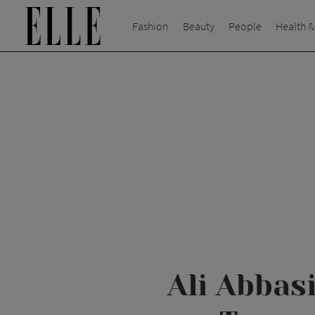
Fashion
Beauty
People
Health &
Ali Abbas