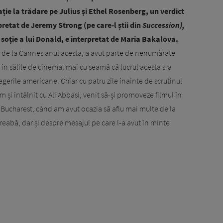
e la trădare pe Julius și Ethel Rosenberg, un verdict
pretat de Jeremy Strong (pe care-l știi din
Succession),
 soție a lui Donald, e interpretat de Maria Bakalova.
ul de la Cannes anul acesta, a avut parte de nenumărate
în sălile de cinema, mai cu seamă că lucrul acesta s-a
gerile americane. Chiar cu patru zile înainte de scrutinul
și întâlnit cu Ali Abbasi, venit să-și promoveze filmul în
a Bucharest, când am avut ocazia să aflu mai multe de la
treabă, dar și despre mesajul pe care l-a avut în minte