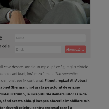
e
a cele
fli ceva despre Donald Trump după ce figura și cuvintele
are de ani buni, însă miza filmului
The Apprentice:
i demonstreze fix contrariul.
Filmul, regizat Ali Abbasi
Gabriel Sherman, ni-l arată pe actorul de origine
dintelui Trump, la începuturile demersurilor sale de
80, când acesta abia-și începea afacerile imobiliare sub
tor devenit celebru pentru procesul care i-a