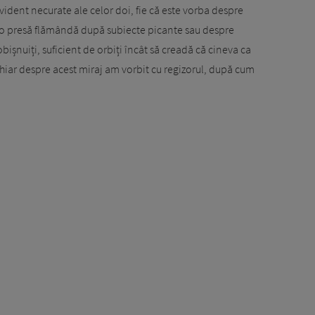
evident necurate ale celor doi, fie că este vorba despre
re o presă flămândă după subiecte picante sau despre
șnuiți, suficient de orbiți încât să creadă că cineva ca
hiar despre acest miraj am vorbit cu regizorul, după cum