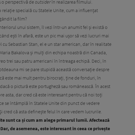
s o perspectivă de
outsider
în realizarea filmului.
 relație specială cu Statele Unite, cum a influențat
ândit la film?
teriorul unui sistem, îl vezi într-un anumit fel și există o
când ești în afară, este un pic mai ușor să vezi lucruri mai
el cu Sebastian Stan, el e un star american, dar în realitate
i Maria Bakalova și mulți din echipa noastră din Canada,
eo trei sau patru americani în întreaga echipă. Deci, în
ntotdeauna mi se pare stupidă această conversație despre
că este mai mult pentru birocrați, ține de fonduri, în
dacă o pictură este portugheză sau românească. În acest
re asta, dar cred că este interesant pentru că noi toți
ce se întâmplă în Statele Unite din punct de vedere
Și cred că asta definește felul în care vedem lucrurile.
ite sunt ca și cum am alege primarul lumii. Afectează
 Dar, de asemenea, este interesant în ceea ce privește