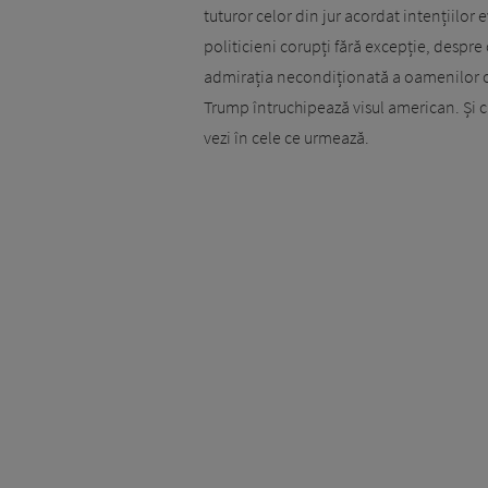
tuturor celor din jur acordat intențiilor 
politicieni corupți fără excepție, desp
admirația necondiționată a oamenilor obi
Trump întruchipează visul american. Și c
vezi în cele ce urmează.