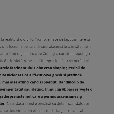
a reality-show-ul lui Trump, el face de fapt trimitere la
i la lucrurile pe care tânărul afacerist le-a învățat de la
nte fiind regulile cu care Cohn și-a construit reputația
ică și în viață, și pe care Trump și le-a însușit perfect și le-
trele fascinantului Cohn erau simple și teribil de
te niciodată că ai făcut ceva greșit și pretinde
au mai ales atunci când ai pierdut. Dar dincolo de
perimentatul său sfetnic, filmul lui Abbasi servește o
 și despre sistemul care a permis ascensiunea și
or.
Chiar dacă filmul e presărat cu detalii scandaloase
e se desprinde din el la final este largul concurs al