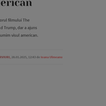
merican
zorul filmului The
ld Trump, dar a ajuns
 numim visul american.
RVIURI
,
28.01.2025, 12:43
de
Ioana Ulmeanu