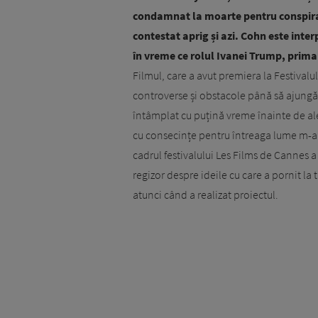
condamnat la moarte pentru conspirați
contestat aprig și azi. Cohn este inter
în vreme ce rolul Ivanei Trump, prima
Filmul, care a avut premiera la Festival
controverse și obstacole până să ajungă 
întâmplat cu puțină vreme înainte de ale
cu consecințe pentru întreaga lume m-am 
cadrul festivalului Les Films de Cannes 
regizor despre ideile cu care a pornit la 
atunci când a realizat proiectul.