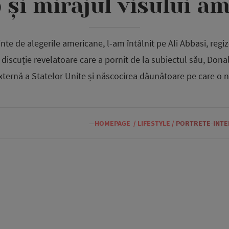
și mirajul visului a
inte de alegerile americane, l-am întâlnit pe Ali Abbasi, regi
 discuție revelatoare care a pornit de la subiectul său, Dona
xternă a Statelor Unite și născocirea dăunătoare pe care o
—
HOMEPAGE
/
LIFESTYLE
/
PORTRETE-INTE