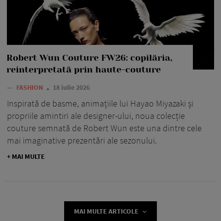
Robert Wun Couture FW26: copilăria,
reinterpretată prin haute-couture
—
FASHION
18 iulie 2026
Inspirată de basme, animațiile lui Hayao Miyazaki și
propriile amintiri ale designer-ului, noua colecție
couture semnată de Robert Wun este una dintre cele
mai imaginative prezentări ale sezonului.
+ MAI MULTE
MAI MULTE ARTICOLE