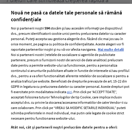
părului
de
Nouă ne pasă ca datele tale personale să rămână
confidențiale
Noi și partenerii noștri
594
stocăm și/sau accesăm informații pe dispozitivul
dvs., precum identificatorii cookie unici pentru prelucrarea datelor cu caracter
personal. Puteți accepta sau gestiona alegerile dvs. făcând clic mai jos sau în
orice moment, pe pagina cu politica de confidențialitate. Aceste alegeri vor fi
raportate partenerilor noștri și nu vă vor afecta navigarea.
Mai multe detalii
Noi si partenerii nostri (retelele de socializare si agentiile de publicitate
partenere, precum si furnizorii nostri de servicii de date analitice) prelucram
ELLE Style Awards
Termeni si conditii
date pentru a permite website-ului sa functioneze, pentru a personaliza
2024
continutul si anunturile publicitare afisate in functie de interesele si/sau profilul
Politica de
dvs., pentru a va oferi functionalitati aferente retelelor de socializare si pentru a
Despre ELLE
confidențialitate
analiza traficul pe website. Beneficiati de drepturile prevazute de art. 15-22 din
Romania
GDPR in legatura cu prelucrarea datelor cu caracter personal. Aceste drepturi pot
Politica de cookies
fi exercitate prin modalitatea indicata
aici
. Prin click pe “ACCEPT TOATE”,
Contact
Publicitate
acceptati folosirea tuturor Tehnologiilor de tip Cookie, care implica inclusiv
acceptul dvs. cu privire la stocarea/accesarea informatiilor de catre Vendor-ii cu
Abonamente
care colaboram. Prin click pe “VREAU SA MODIFIC SETARILE INDIVIDUAL” puteti
schimba preferintele in mod individual, mai putin cele legate de cookie strict
necesare pentru functionarea website-ului.
Stiri
Libertatea pentru
Atât noi, cât și partenerii noștri prelucrăm datele pentru a oferi:
femei