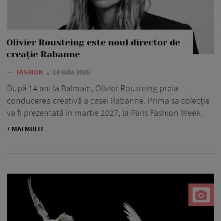
Olivier Rousteing este noul director de
creație Rabanne
—
FASHION
18 iulie 2026
După 14 ani la Balmain, Olivier Rousteing preia
conducerea creativă a casei Rabanne. Prima sa colecție
va fi prezentată în martie 2027, la Paris Fashion Week.
+ MAI MULTE