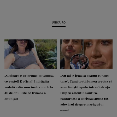
UNICA.RO
„Surioara e pe drum!” :o Wooow,
„Nu mi-e jenă să o spun cu voce
ce veste!! E oficial! Îndrăgita
tare”. Când toată lumea credea că
vedetă e din nou însărcinată, la
s-au liniștit apele între Codruța
40 de ani! Uite ce frumos a
Filip și Valentin Sanfira,
anunțat!
cântăreața a decis să spună tot
adevărul despre mariajul ei
eșuat