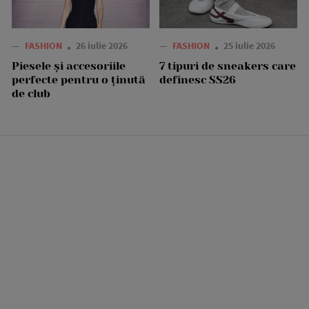
—
FASHION
26 iulie 2026
—
FASHION
25 iulie 2026
Piesele și accesoriile
7 tipuri de sneakers care
perfecte pentru o ținută
definesc SS26
de club