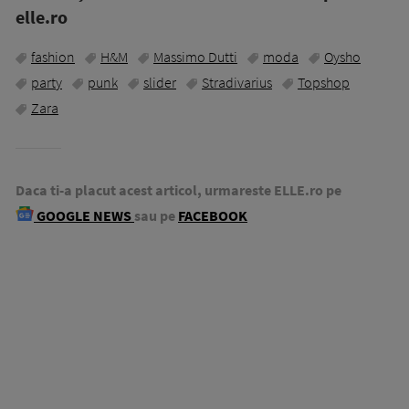
elle.ro
fashion
H&M
Massimo Dutti
moda
Oysho
party
punk
slider
Stradivarius
Topshop
Zara
Daca ti-a placut acest articol, urmareste ELLE.ro pe
GOOGLE NEWS
sau pe
FACEBOOK