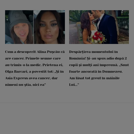
Cum a descoperit Alina Pușcău că
Despărțirea momentului în
are cancer. Primele semne care
România! Și-au spus adio după 2
au trimis-o la medic. Prietena ei,
copii și mulți ani împreună. „Sunt
Olga Barcari, a povestit tot: „Și în
foarte ancorată în Dumnezeu.
Asia Express avea cancer, dar
Am lăsat tot greul în mâinile
nimeni nu știa, nici ea”
Lui...”