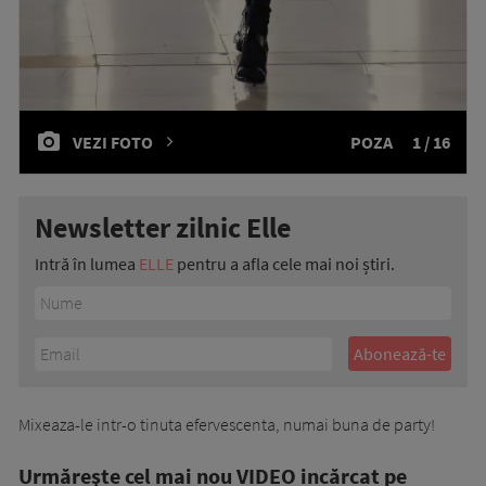
VEZI FOTO
POZA
1 / 16
Newsletter zilnic Elle
Intră în lumea
ELLE
pentru a afla cele mai noi știri.
Mixeaza-le intr-o tinuta efervescenta, numai buna de party!
Urmăreşte cel mai nou VIDEO incărcat pe