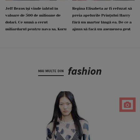
Jeff Bezos își vinde iahtul în
Regina Elisabeta ar fi refuzat să
valoare de 500 de milioane de
preia apelurile Prințului Harry
dolari. Ce sumă a cerut
fără un martor lângă ea. De ce a
miliardarul pentru nava sa, Koru
ajuns să facă un asemenea gest
fashion
MAI MULTE DIN