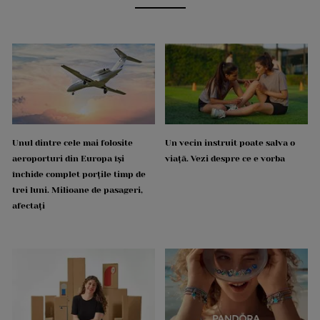
Unul dintre cele mai folosite
Un vecin instruit poate salva o
aeroporturi din Europa își
viață. Vezi despre ce e vorba
închide complet porțile timp de
trei luni. Milioane de pasageri,
afectați