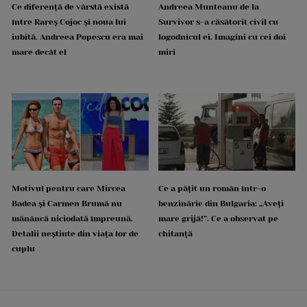
Ce diferență de vârstă există
Andreea Munteanu de la
între Rareș Cojoc și noua lui
Survivor s-a căsătorit civil cu
iubită. Andreea Popescu era mai
logodnicul ei. Imagini cu cei doi
mare decât el
miri
Motivul pentru care Mircea
Ce a pățit un român într-o
Badea și Carmen Brumă nu
benzinărie din Bulgaria: „Aveți
mănâncă niciodată împreună.
mare grijă!”. Ce a observat pe
Detalii neștiute din viața lor de
chitanță
cuplu