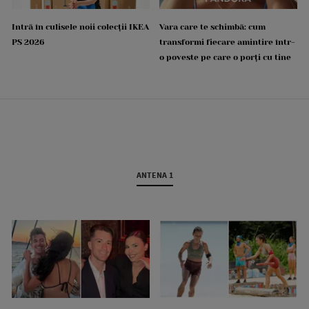
Intră în culisele noii colecții IKEA
Vara care te schimbă: cum
PS 2026
transformi fiecare amintire într-
o poveste pe care o porți cu tine
ANTENA 1