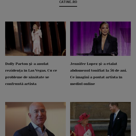
CATINE.RO
Dolly Parton și-a anulat
Jennifer Lopez și-a etalat
rezidența în Las Vegas. Cu ce
abdomenul tonifiat la 56 de ani.
probleme de sănătate se
Ce imagini a postat artista în
confruntă artista
mediul online