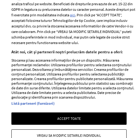
analiza traficul pe website. Beneficiati de drepturile prevazute de art. 15-22 din
GDPR in legatura cu prelucrarea datelor cu caracter personal. Aceste drepturi pot
fi exercitate prin modalitatea indicata
aici
. Prin click pe “ACCEPT TOATE”,
acceptati folosirea tuturor Tehnologiilor de tip Cookie, care implica inclusiv
Unul dintre cele mai folosite
Un vecin instruit poate salva o
acceptul dvs. cu privire la stocarea/accesarea informatiilor de catre Vendor-ii cu
care colaboram. Prin click pe “VREAU SA MODIFIC SETARILE INDIVIDUAL” puteti
aeroporturi din Europa își
viață. Vezi despre ce e vorba
schimba preferintele in mod individual, mai putin cele legate de cookie strict
închide complet porțile timp
necesare pentru functionarea website-ului.
de trei luni. Milioane de
Atât noi, cât și partenerii noștri prelucrăm datele pentru a oferi:
pasageri, afectați
Stocarea și/sau accesarea informațiilor de pe un dispozitiv. Măsurarea
performanței reclamelor. Utilizarea profilurilor pentru selectarea conținutului
personalizat. Dezvoltarea și îmbunătățirea serviciilor. Crearea profilurilor de
conținut personalizat. Utilizarea profilurilor pentru selectarea publicității
personalizate. Crearea profilurilor pentru publicitate personalizată. Măsurarea
performanței conținutului. Înțelegerea publicului prin statistici sau combinații
de date din surse diferite. Utilizarea datelor limitate pentru a selecta conținutul.
Utilizarea de date limitate pentru a selecta publicitatea. Date precise de
geolocație și identificarea prin scanarea dispozitivului.
Listă parteneri (furnizori)
Intră în culisele noii colecții
Vara care te schimbă: cum
IKEA PS 2026
transformi fiecare amintire
ACCEPT TOATE
într-o poveste pe care o porți
cu tine
VREAU SA MODIFIC SETARILE INDIVIDUAL