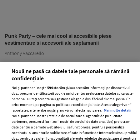
Punk Party – cele mai cool si accesibile piese
vestimentare si accesorii ale saptamanii
Anthony Vaccarello
Nouă ne pasă ca datele tale personale să rămână
confidențiale
Noi și partenerii noștri
594
stocăm și/sau accesăm informații pe dispozitivul
dvs., precum identificatorii cookie unici pentru prelucrarea datelor cu caracter
personal. Puteți accepta sau gestiona alegerile dvs. făcând clic mai jos sau în
PARTENERI
orice moment, pe pagina cu politica de confidențialitate. Aceste alegeri vor fi
raportate partenerilor noștri și nu vă vor afecta navigarea.
Mai multe detalii
Noi si partenerii nostri (retelele de socializare si agentiile de publicitate
partenere, precum si furnizorii nostri de servicii de date analitice) prelucram
date pentru a permite website-ului sa functioneze, pentru a personaliza
continutul si anunturile publicitare afisate in functie de interesele si/sau profilul
dvs., pentru a va oferi functionalitati aferente retelelor de socializare si pentru a