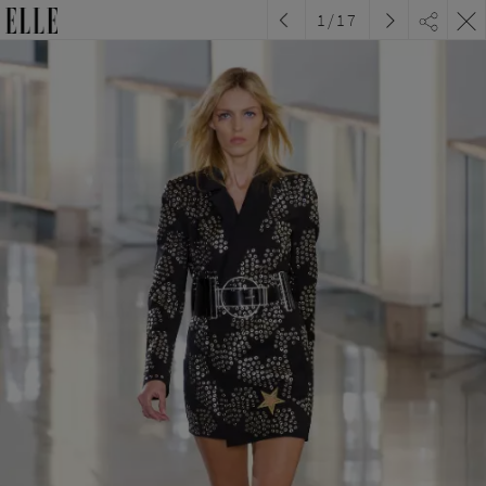
1
/
17