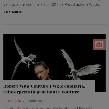
va fi prezentată în martie 2027, la Paris Fashion Week.
+ MAI MULTE
Robert Wun Couture FW26: copilăria,
reinterpretată prin haute-couture
—
FASHION
18 iulie 2026
Inspirată de basme, animațiile lui Hayao Miyazaki și