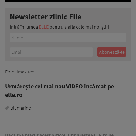
Newsletter zilnic Elle
Intră în lumea
ELLE
pentru a afla cele mai noi știri.
Foto: Imaxtree
Urmăreşte cel mai nou VIDEO incărcat pe
elle.ro
Blumarine
Daca ti-a placut acest articol, urmareste ELLE.ro pe