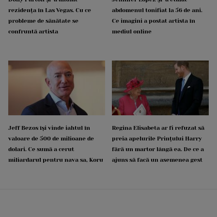
rezidența în Las Vegas. Cu ce
abdomenul tonifiat la 56 de ani.
probleme de sănătate se
Ce imagini a postat artista în
confruntă artista
mediul online
Jeff Bezos își vinde iahtul în
Regina Elisabeta ar fi refuzat să
valoare de 500 de milioane de
preia apelurile Prințului Harry
dolari. Ce sumă a cerut
fără un martor lângă ea. De ce a
miliardarul pentru nava sa, Koru
ajuns să facă un asemenea gest