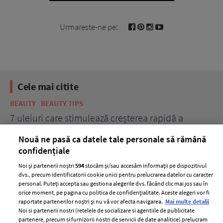
Urmareste-ne pe:
Cele mai citite
BEAUTY
BEAUTY TIPS
BE
țe
7 uleiuri care stimulează creșterea rapidă a
Ce
părului
de
Nouă ne pasă ca datele tale personale să rămână
confidențiale
Noi și partenerii noștri
594
stocăm și/sau accesăm informații pe dispozitivul
dvs., precum identificatorii cookie unici pentru prelucrarea datelor cu caracter
personal. Puteți accepta sau gestiona alegerile dvs. făcând clic mai jos sau în
orice moment, pe pagina cu politica de confidențialitate. Aceste alegeri vor fi
raportate partenerilor noștri și nu vă vor afecta navigarea.
Mai multe detalii
Noi si partenerii nostri (retelele de socializare si agentiile de publicitate
partenere, precum si furnizorii nostri de servicii de date analitice) prelucram