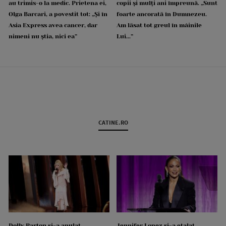
au trimis-o la medic. Prietena ei,
copii și mulți ani împreună. „Sunt
Olga Barcari, a povestit tot: „Și în
foarte ancorată în Dumnezeu.
Asia Express avea cancer, dar
Am lăsat tot greul în mâinile
nimeni nu știa, nici ea”
Lui...”
CATINE.RO
Dolly Parton și-a anulat
Jennifer Lopez și-a etalat