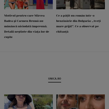
Motivul pentru care Mircea
Ce a pățit un român într-o
Badea și Carmen Brumă nu
benzinărie din Bulgaria: „Aveți
mănâncă niciodată împreună.
mare grijă!”. Ce a observat pe
Detalii neștiute din viața lor de
chitanță
cuplu
UNICA.RO