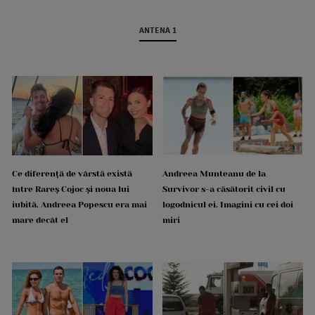
ANTENA 1
Ce diferență de vârstă există
Andreea Munteanu de la
între Rareș Cojoc și noua lui
Survivor s-a căsătorit civil cu
iubită. Andreea Popescu era mai
logodnicul ei. Imagini cu cei doi
mare decât el
miri