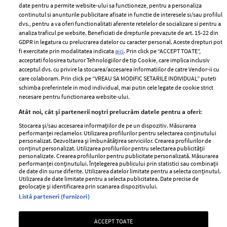
ELLE Style Awards
Termeni si conditii
date pentru a permite website-ului sa functioneze, pentru a personaliza
2024
continutul si anunturile publicitare afisate in functie de interesele si/sau profilul
Politica de
dvs., pentru a va oferi functionalitati aferente retelelor de socializare si pentru a
Despre ELLE
confidențialitate
analiza traficul pe website. Beneficiati de drepturile prevazute de art. 15-22 din
Romania
GDPR in legatura cu prelucrarea datelor cu caracter personal. Aceste drepturi pot
Politica de cookies
fi exercitate prin modalitatea indicata
aici
. Prin click pe “ACCEPT TOATE”,
Contact
Publicitate
acceptati folosirea tuturor Tehnologiilor de tip Cookie, care implica inclusiv
acceptul dvs. cu privire la stocarea/accesarea informatiilor de catre Vendor-ii cu
Abonamente
care colaboram. Prin click pe “VREAU SA MODIFIC SETARILE INDIVIDUAL” puteti
schimba preferintele in mod individual, mai putin cele legate de cookie strict
necesare pentru functionarea website-ului.
Stiri
Libertatea pentru
Atât noi, cât și partenerii noștri prelucrăm datele pentru a oferi:
femei
GSP
Stocarea și/sau accesarea informațiilor de pe un dispozitiv. Măsurarea
Viva
performanței reclamelor. Utilizarea profilurilor pentru selectarea conținutului
Unica
personalizat. Dezvoltarea și îmbunătățirea serviciilor. Crearea profilurilor de
Avantaje
conținut personalizat. Utilizarea profilurilor pentru selectarea publicității
Baby
personalizate. Crearea profilurilor pentru publicitate personalizată. Măsurarea
Retete practice
performanței conținutului. Înțelegerea publicului prin statistici sau combinații
Retete
de date din surse diferite. Utilizarea datelor limitate pentru a selecta conținutul.
Utilizarea de date limitate pentru a selecta publicitatea. Date precise de
geolocație și identificarea prin scanarea dispozitivului.
Pariază responsabil! Decizia ONJN nr. 821/25.09.2025.
Listă parteneri (furnizori)
Jocurile de noroc sunt interzise minorilor.
ACCEPT TOATE