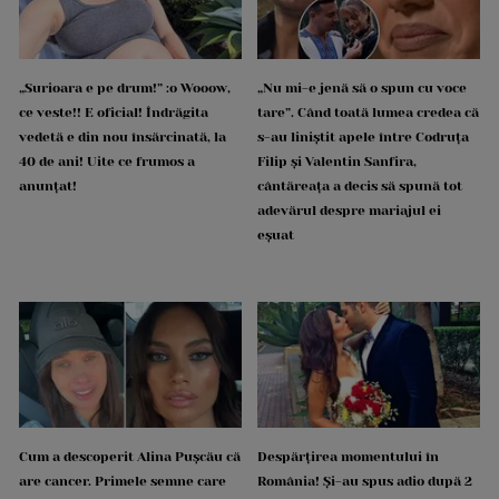
„Surioara e pe drum!” :o Wooow,
„Nu mi-e jenă să o spun cu voce
ce veste!! E oficial! Îndrăgita
tare”. Când toată lumea credea că
vedetă e din nou însărcinată, la
s-au liniștit apele între Codruța
40 de ani! Uite ce frumos a
Filip și Valentin Sanfira,
anunțat!
cântăreața a decis să spună tot
adevărul despre mariajul ei
eșuat
Cum a descoperit Alina Pușcău că
Despărțirea momentului în
are cancer. Primele semne care
România! Și-au spus adio după 2