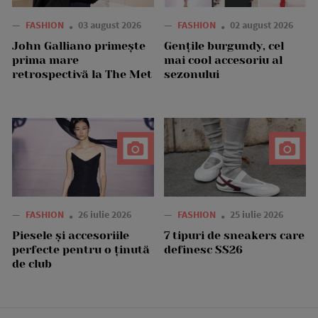
—
FASHION
03 august 2026
—
FASHION
02 august 2026
John Galliano primește
Gențile burgundy, cel
prima mare
mai cool accesoriu al
retrospectivă la The Met
sezonului
—
FASHION
26 iulie 2026
—
FASHION
25 iulie 2026
Piesele și accesoriile
7 tipuri de sneakers care
perfecte pentru o ținută
definesc SS26
de club