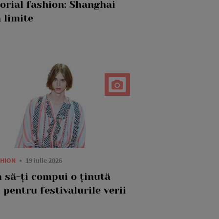
torial fashion: Shanghai
 limite
SHION
19 iulie 2026
 să-ți compui o ținută
 pentru festivalurile verii