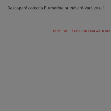
Descoperă colecția Blumarine primăvară-vară 2018!
—
HOMEPAGE
/
FASHION
/
CATWALK SH