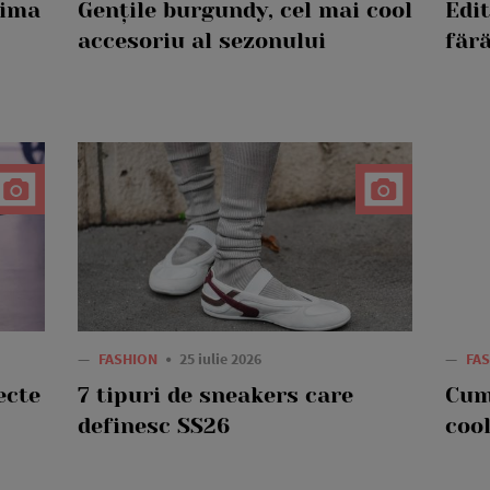
rima
Gențile burgundy, cel mai cool
Edi
accesoriu al sezonului
fără
—
FASHION
25 iulie 2026
—
FA
ecte
7 tipuri de sneakers care
Cum
definesc SS26
cool