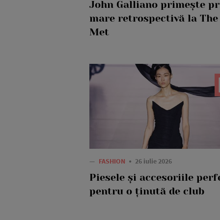
John Galliano primește p
mare retrospectivă la The
Met
—
FASHION
26 iulie 2026
Piesele și accesoriile perf
pentru o ținută de club