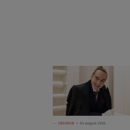
—
FASHION
03 august 2026