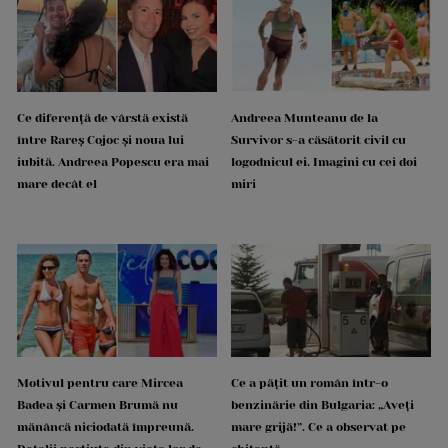
Ce diferență de vârstă există
Andreea Munteanu de la
între Rareș Cojoc și noua lui
Survivor s-a căsătorit civil cu
iubită. Andreea Popescu era mai
logodnicul ei. Imagini cu cei doi
mare decât el
miri
Motivul pentru care Mircea
Ce a pățit un român într-o
Badea și Carmen Brumă nu
benzinărie din Bulgaria: „Aveți
mănâncă niciodată împreună.
mare grijă!”. Ce a observat pe