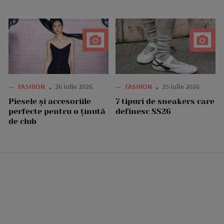
—
FASHION
26 iulie 2026
—
FASHION
25 iulie 2026
Piesele și accesoriile
7 tipuri de sneakers care
perfecte pentru o ținută
definesc SS26
de club