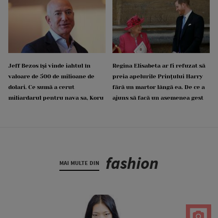
Jeff Bezos își vinde iahtul în
Regina Elisabeta ar fi refuzat să
valoare de 500 de milioane de
preia apelurile Prințului Harry
dolari. Ce sumă a cerut
fără un martor lângă ea. De ce a
miliardarul pentru nava sa, Koru
ajuns să facă un asemenea gest
fashion
MAI MULTE DIN