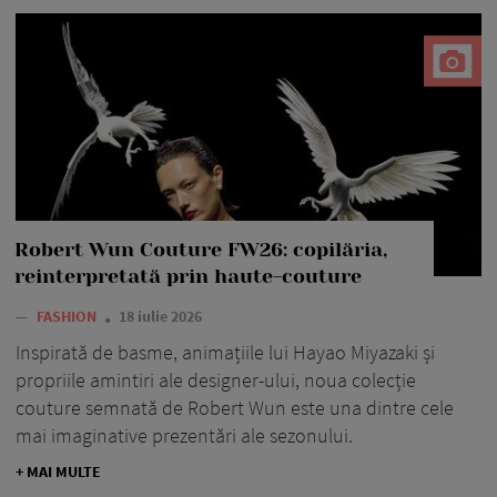
Robert Wun Couture FW26: copilăria,
reinterpretată prin haute-couture
—
FASHION
18 iulie 2026
Inspirată de basme, animațiile lui Hayao Miyazaki și
propriile amintiri ale designer-ului, noua colecție
couture semnată de Robert Wun este una dintre cele
mai imaginative prezentări ale sezonului.
+ MAI MULTE