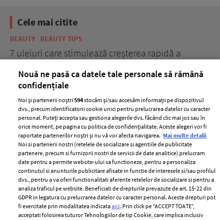
Cele mai citite
BEAUTY
BEAUTY TIPS
BE
țe
7 uleiuri care stimulează creșterea rapidă a
Ce
părului
de
Nouă ne pasă ca datele tale personale să rămână
confidențiale
Noi și partenerii noștri
594
stocăm și/sau accesăm informații pe dispozitivul
dvs., precum identificatorii cookie unici pentru prelucrarea datelor cu caracter
personal. Puteți accepta sau gestiona alegerile dvs. făcând clic mai jos sau în
orice moment, pe pagina cu politica de confidențialitate. Aceste alegeri vor fi
raportate partenerilor noștri și nu vă vor afecta navigarea.
Mai multe detalii
Noi si partenerii nostri (retelele de socializare si agentiile de publicitate
partenere, precum si furnizorii nostri de servicii de date analitice) prelucram
ELLE Style Awards
Termeni si conditii
date pentru a permite website-ului sa functioneze, pentru a personaliza
2024
continutul si anunturile publicitare afisate in functie de interesele si/sau profilul
Politica de
dvs., pentru a va oferi functionalitati aferente retelelor de socializare si pentru a
Despre ELLE
confidențialitate
analiza traficul pe website. Beneficiati de drepturile prevazute de art. 15-22 din
Romania
GDPR in legatura cu prelucrarea datelor cu caracter personal. Aceste drepturi pot
Politica de cookies
fi exercitate prin modalitatea indicata
aici
. Prin click pe “ACCEPT TOATE”,
Contact
Publicitate
acceptati folosirea tuturor Tehnologiilor de tip Cookie, care implica inclusiv