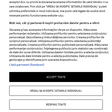
acceptul dvs. cu privire la stocarea/accesarea informatiilor de catre Vendor-ii cu
Abonamente
care colaboram. Prin click pe “VREAU SA MODIFIC SETARILE INDIVIDUAL” puteti
schimba preferintele in mod individual, mai putin cele legate de cookie strict
necesare pentru functionarea website-ului.
Stiri
Libertatea pentru
Atât noi, cât și partenerii noștri prelucrăm datele pentru a oferi:
femei
GSP
Stocarea și/sau accesarea informațiilor de pe un dispozitiv. Măsurarea
Viva
performanței reclamelor. Utilizarea profilurilor pentru selectarea conținutului
Unica
personalizat. Dezvoltarea și îmbunătățirea serviciilor. Crearea profilurilor de
Avantaje
conținut personalizat. Utilizarea profilurilor pentru selectarea publicității
Baby
personalizate. Crearea profilurilor pentru publicitate personalizată. Măsurarea
Retete practice
performanței conținutului. Înțelegerea publicului prin statistici sau combinații
Retete
de date din surse diferite. Utilizarea datelor limitate pentru a selecta conținutul.
Utilizarea de date limitate pentru a selecta publicitatea. Date precise de
geolocație și identificarea prin scanarea dispozitivului.
Pariază responsabil! Decizia ONJN nr. 821/25.09.2025.
Listă parteneri (furnizori)
Jocurile de noroc sunt interzise minorilor.
ACCEPT TOATE
Copyright © 2026 Ringier Romania SRL
VREAU SA MODIFIC SETARILE INDIVIDUAL
RESPING TOATE