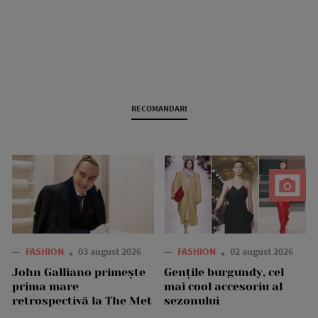
RECOMANDARI
—
FASHION
03 august 2026
—
FASHION
02 august 2026
John Galliano primește
Gențile burgundy, cel
prima mare
mai cool accesoriu al
retrospectivă la The Met
sezonului