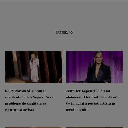
CATINE.RO
Dolly Parton și-a anulat
Jennifer Lopez și-a etalat
rezidența în Las Vegas. Cu ce
abdomenul tonifiat la 56 de ani.
probleme de sănătate se
Ce imagini a postat artista în
confruntă artista
mediul online