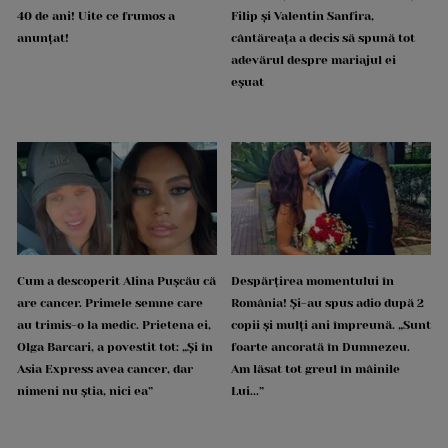
40 de ani! Uite ce frumos a
Filip și Valentin Sanfira,
anunțat!
cântăreața a decis să spună tot
adevărul despre mariajul ei
eșuat
Cum a descoperit Alina Pușcău că
Despărțirea momentului în
are cancer. Primele semne care
România! Și-au spus adio după 2
au trimis-o la medic. Prietena ei,
copii și mulți ani împreună. „Sunt
Olga Barcari, a povestit tot: „Și în
foarte ancorată în Dumnezeu.
Asia Express avea cancer, dar
Am lăsat tot greul în mâinile
nimeni nu știa, nici ea”
Lui...”