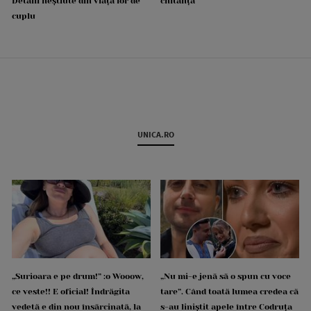
Detalii neștiute din viața lor de
chitanță
cuplu
UNICA.RO
„Surioara e pe drum!” :o Wooow,
„Nu mi-e jenă să o spun cu voce
ce veste!! E oficial! Îndrăgita
tare”. Când toată lumea credea că
vedetă e din nou însărcinată, la
s-au liniștit apele între Codruța