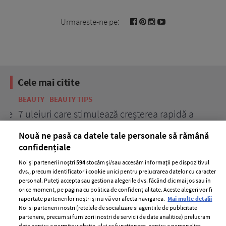
Urmareste-ne pe:
Cele mai citite
BEAUTY
BEAUTY TIPS
BE
țe
7 uleiuri care stimulează creșterea rapidă a
Ce
părului
de
Nouă ne pasă ca datele tale personale să rămână
confidențiale
Noi și partenerii noștri
594
stocăm și/sau accesăm informații pe dispozitivul
dvs., precum identificatorii cookie unici pentru prelucrarea datelor cu caracter
personal. Puteți accepta sau gestiona alegerile dvs. făcând clic mai jos sau în
orice moment, pe pagina cu politica de confidențialitate. Aceste alegeri vor fi
raportate partenerilor noștri și nu vă vor afecta navigarea.
Mai multe detalii
Noi si partenerii nostri (retelele de socializare si agentiile de publicitate
partenere, precum si furnizorii nostri de servicii de date analitice) prelucram
ELLE Style Awards
Termeni si conditii
date pentru a permite website-ului sa functioneze, pentru a personaliza