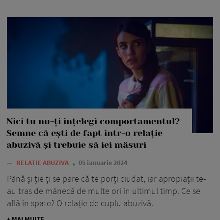
Nici tu nu-ți înțelegi comportamentul?
Semne că ești de fapt într-o relație
abuzivă și trebuie să iei măsuri
—
RELATIE ABUZIVA
05 ianuarie 2024
Până și ție ți se pare că te porți ciudat, iar apropiații te-
au tras de mânecă de multe ori în ultimul timp. Ce se
află în spate? O relație de cuplu abuzivă.
+ MAI MULTE