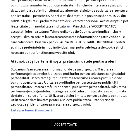
2024
continutul si anunturile publicitare afisate in functie de interesele si/sau profilul
Politica de
dvs., pentru a va oferi functionalitati aferente retelelor de socializare si pentru a
Despre ELLE
confidențialitate
analiza traficul pe website. Beneficiati de drepturile prevazute de art. 15-22 din
Romania
GDPR in legatura cu prelucrarea datelor cu caracter personal. Aceste drepturi pot
Politica de cookies
fi exercitate prin modalitatea indicata
aici
. Prin click pe “ACCEPT TOATE”,
Contact
Publicitate
acceptati folosirea tuturor Tehnologiilor de tip Cookie, care implica inclusiv
acceptul dvs. cu privire la stocarea/accesarea informatiilor de catre Vendor-ii cu
Abonamente
care colaboram. Prin click pe “VREAU SA MODIFIC SETARILE INDIVIDUAL” puteti
schimba preferintele in mod individual, mai putin cele legate de cookie strict
necesare pentru functionarea website-ului.
Stiri
Libertatea pentru
Atât noi, cât și partenerii noștri prelucrăm datele pentru a oferi:
femei
GSP
Stocarea și/sau accesarea informațiilor de pe un dispozitiv. Măsurarea
Viva
performanței reclamelor. Utilizarea profilurilor pentru selectarea conținutului
Unica
personalizat. Dezvoltarea și îmbunătățirea serviciilor. Crearea profilurilor de
Avantaje
conținut personalizat. Utilizarea profilurilor pentru selectarea publicității
Baby
personalizate. Crearea profilurilor pentru publicitate personalizată. Măsurarea
Retete practice
performanței conținutului. Înțelegerea publicului prin statistici sau combinații
Retete
de date din surse diferite. Utilizarea datelor limitate pentru a selecta conținutul.
Utilizarea de date limitate pentru a selecta publicitatea. Date precise de
geolocație și identificarea prin scanarea dispozitivului.
Pariază responsabil! Decizia ONJN nr. 821/25.09.2025.
Listă parteneri (furnizori)
Jocurile de noroc sunt interzise minorilor.
ACCEPT TOATE