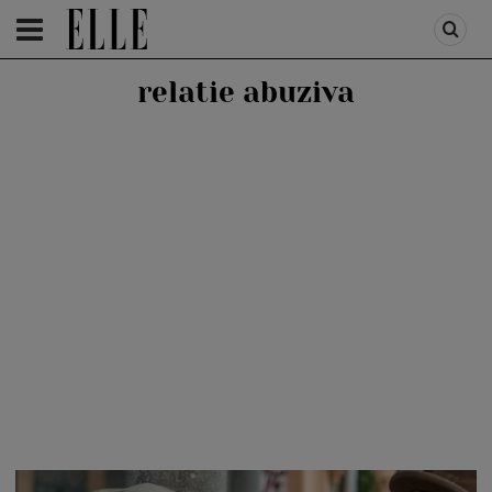
HOMEPAGE
/
LIFESTYLE
/
RELATII SI CUPLU
relatie abuziva