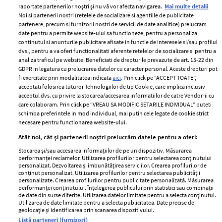
raportate partenerilor noștri și nu vă vor afecta navigarea.
Mai multe detalii
Noi si partenerii nostri (retelele de socializare si agentiile de publicitate
partenere, precum si furnizorii nostri de servicii de date analitice) prelucram
ELLE Style Awards
Termeni si conditii
date pentru a permite website-ului sa functioneze, pentru a personaliza
2024
continutul si anunturile publicitare afisate in functie de interesele si/sau profilul
Politica de
dvs., pentru a va oferi functionalitati aferente retelelor de socializare si pentru a
Despre ELLE
confidențialitate
analiza traficul pe website. Beneficiati de drepturile prevazute de art. 15-22 din
Romania
GDPR in legatura cu prelucrarea datelor cu caracter personal. Aceste drepturi pot
Politica de cookies
fi exercitate prin modalitatea indicata
aici
. Prin click pe “ACCEPT TOATE”,
Contact
Publicitate
acceptati folosirea tuturor Tehnologiilor de tip Cookie, care implica inclusiv
acceptul dvs. cu privire la stocarea/accesarea informatiilor de catre Vendor-ii cu
Abonamente
care colaboram. Prin click pe “VREAU SA MODIFIC SETARILE INDIVIDUAL” puteti
schimba preferintele in mod individual, mai putin cele legate de cookie strict
necesare pentru functionarea website-ului.
Stiri
Libertatea pentru
Atât noi, cât și partenerii noștri prelucrăm datele pentru a oferi:
femei
GSP
Stocarea și/sau accesarea informațiilor de pe un dispozitiv. Măsurarea
Viva
performanței reclamelor. Utilizarea profilurilor pentru selectarea conținutului
Unica
personalizat. Dezvoltarea și îmbunătățirea serviciilor. Crearea profilurilor de
Avantaje
conținut personalizat. Utilizarea profilurilor pentru selectarea publicității
Baby
personalizate. Crearea profilurilor pentru publicitate personalizată. Măsurarea
Retete practice
performanței conținutului. Înțelegerea publicului prin statistici sau combinații
Retete
de date din surse diferite. Utilizarea datelor limitate pentru a selecta conținutul.
Utilizarea de date limitate pentru a selecta publicitatea. Date precise de
geolocație și identificarea prin scanarea dispozitivului.
Pariază responsabil! Decizia ONJN nr. 821/25.09.2025.
Listă parteneri (furnizori)