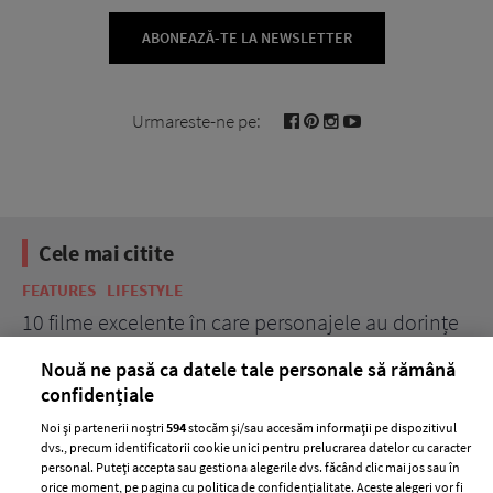
ABONEAZĂ-TE LA NEWSLETTER
Urmareste-ne pe:
Cele mai citite
FEATURES
LIFESTYLE
BE
10 filme excelente în care personajele au dorințe
7 
acerbe de răzbunare
pă
Nouă ne pasă ca datele tale personale să rămână
confidențiale
Noi și partenerii noștri
594
stocăm și/sau accesăm informații pe dispozitivul
dvs., precum identificatorii cookie unici pentru prelucrarea datelor cu caracter
personal. Puteți accepta sau gestiona alegerile dvs. făcând clic mai jos sau în
orice moment, pe pagina cu politica de confidențialitate. Aceste alegeri vor fi