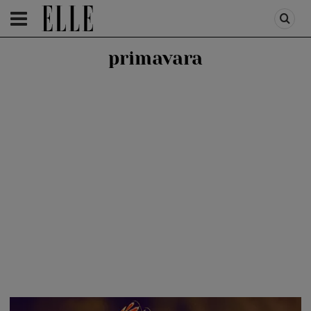
HOMEPAGE
/
E-CARDS
/
DRAGOSTE
primavara