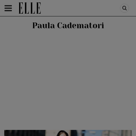
HOMEPAGE
/
FASHION
/
FIRST TREND
Paula Cadematori