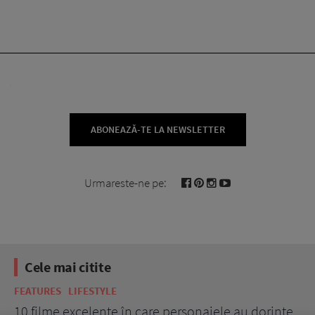
ABONEAZĂ-TE LA NEWSLETTER
Urmareste-ne pe:
Cele mai citite
FEATURES
LIFESTYLE
BE
10 filme excelente în care personajele au dorințe
7 