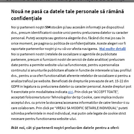
acerbe de răzbunare
pă
Nouă ne pasă ca datele tale personale să rămână
confidențiale
Noi și partenerii noștri
594
stocăm și/sau accesăm informații pe dispozitivul
dvs., precum identificatorii cookie unici pentru prelucrarea datelor cu caracter
personal. Puteți accepta sau gestiona alegerile dvs. făcând clic mai jos sau în
orice moment, pe pagina cu politica de confidențialitate. Aceste alegeri vor fi
raportate partenerilor noștri și nu vă vor afecta navigarea.
Mai multe detalii
Noi si partenerii nostri (retelele de socializare si agentiile de publicitate
partenere, precum si furnizorii nostri de servicii de date analitice) prelucram
ELLE Style Awards
Termeni si conditii
date pentru a permite website-ului sa functioneze, pentru a personaliza
2024
continutul si anunturile publicitare afisate in functie de interesele si/sau profilul
Politica de
dvs., pentru a va oferi functionalitati aferente retelelor de socializare si pentru a
Despre ELLE
confidențialitate
analiza traficul pe website. Beneficiati de drepturile prevazute de art. 15-22 din
Romania
GDPR in legatura cu prelucrarea datelor cu caracter personal. Aceste drepturi pot
Politica de cookies
fi exercitate prin modalitatea indicata
aici
. Prin click pe “ACCEPT TOATE”,
Contact
Publicitate
acceptati folosirea tuturor Tehnologiilor de tip Cookie, care implica inclusiv
acceptul dvs. cu privire la stocarea/accesarea informatiilor de catre Vendor-ii cu
Abonamente
care colaboram. Prin click pe “VREAU SA MODIFIC SETARILE INDIVIDUAL” puteti
schimba preferintele in mod individual, mai putin cele legate de cookie strict
necesare pentru functionarea website-ului.
Stiri
Libertatea pentru
Atât noi, cât și partenerii noștri prelucrăm datele pentru a oferi:
femei
GSP