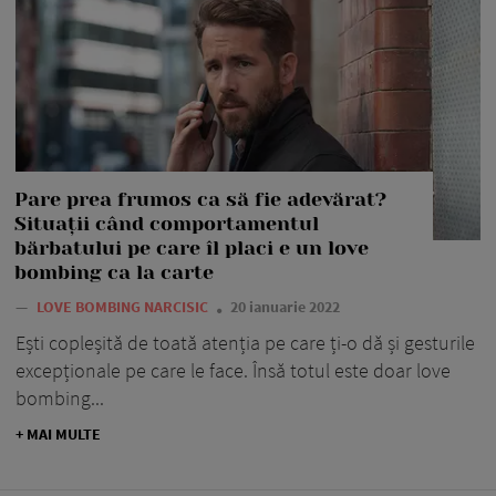
Pare prea frumos ca să fie adevărat?
Situații când comportamentul
bărbatului pe care îl placi e un love
bombing ca la carte
—
LOVE BOMBING NARCISIC
20 ianuarie 2022
Ești copleșită de toată atenția pe care ți-o dă și gesturile
excepționale pe care le face. Însă totul este doar love
bombing...
+ MAI MULTE