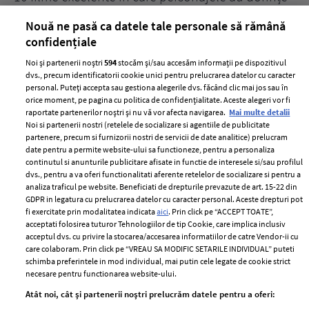
acerbe de răzbunare
pă
Nouă ne pasă ca datele tale personale să rămână
confidențiale
Noi și partenerii noștri
594
stocăm și/sau accesăm informații pe dispozitivul
dvs., precum identificatorii cookie unici pentru prelucrarea datelor cu caracter
personal. Puteți accepta sau gestiona alegerile dvs. făcând clic mai jos sau în
orice moment, pe pagina cu politica de confidențialitate. Aceste alegeri vor fi
raportate partenerilor noștri și nu vă vor afecta navigarea.
Mai multe detalii
Noi si partenerii nostri (retelele de socializare si agentiile de publicitate
partenere, precum si furnizorii nostri de servicii de date analitice) prelucram
ELLE Style Awards
Termeni si conditii
date pentru a permite website-ului sa functioneze, pentru a personaliza
2024
continutul si anunturile publicitare afisate in functie de interesele si/sau profilul
Politica de
dvs., pentru a va oferi functionalitati aferente retelelor de socializare si pentru a
Despre ELLE
confidențialitate
analiza traficul pe website. Beneficiati de drepturile prevazute de art. 15-22 din
Romania
GDPR in legatura cu prelucrarea datelor cu caracter personal. Aceste drepturi pot
Politica de cookies
fi exercitate prin modalitatea indicata
aici
. Prin click pe “ACCEPT TOATE”,
Contact
Publicitate
acceptati folosirea tuturor Tehnologiilor de tip Cookie, care implica inclusiv
acceptul dvs. cu privire la stocarea/accesarea informatiilor de catre Vendor-ii cu
Abonamente
care colaboram. Prin click pe “VREAU SA MODIFIC SETARILE INDIVIDUAL” puteti
schimba preferintele in mod individual, mai putin cele legate de cookie strict
necesare pentru functionarea website-ului.
Stiri
Libertatea pentru
Atât noi, cât și partenerii noștri prelucrăm datele pentru a oferi:
femei
GSP