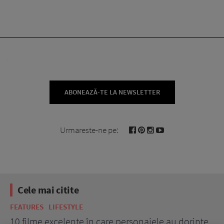
ABONEAZĂ-TE LA NEWSLETTER
Urmareste-ne pe:
Cele mai citite
FEATURES
LIFESTYLE
BE
10 filme excelente în care personajele au dorințe
7 