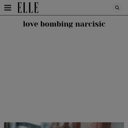
HOMEPAGE
/
LIFESTYLE
/
RELATII SI CUPLU
love bombing narcisic