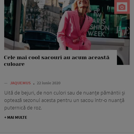
Cele mai cool sacouri au acum această
culoare
—
JAQUEMUS
22 iunie 2020
Uită de bejuri, de non culori sau de nuanțe pământii și
optează sezonul acesta pentru un sacou într-o nuanță
puternică de roz.
+ MAI MULTE