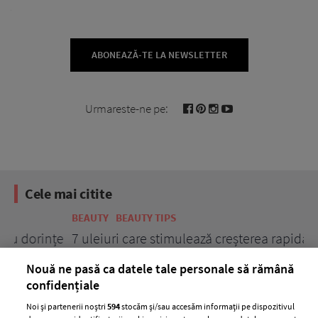
ABONEAZĂ-TE LA NEWSLETTER
Urmareste-ne pe:
Cele mai citite
BEAUTY
BEAUTY TIPS
BE
țe
7 uleiuri care stimulează creșterea rapidă a
Ce
părului
de
Nouă ne pasă ca datele tale personale să rămână
confidențiale
Noi și partenerii noștri
594
stocăm și/sau accesăm informații pe dispozitivul