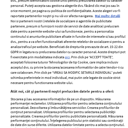
dvs., precum identificatorii cookie unici pentru prelucrarea datelor cu caracter
personal. Puteți accepta sau gestiona alegerile dvs. făcând clic mai jos sau în
orice moment, pe pagina cu politica de confidențialitate. Aceste alegeri vor fi
raportate partenerilor noștri și nu vă vor afecta navigarea.
Mai multe detalii
Noi si partenerii nostri (retelele de socializare si agentiile de publicitate
partenere, precum si furnizorii nostri de servicii de date analitice) prelucram
ELLE Style Awards
Termeni si conditii
date pentru a permite website-ului sa functioneze, pentru a personaliza
2024
continutul si anunturile publicitare afisate in functie de interesele si/sau profilul
Politica de
dvs., pentru a va oferi functionalitati aferente retelelor de socializare si pentru a
Despre ELLE
confidențialitate
analiza traficul pe website. Beneficiati de drepturile prevazute de art. 15-22 din
Romania
GDPR in legatura cu prelucrarea datelor cu caracter personal. Aceste drepturi pot
Politica de cookies
fi exercitate prin modalitatea indicata
aici
. Prin click pe “ACCEPT TOATE”,
Contact
Publicitate
acceptati folosirea tuturor Tehnologiilor de tip Cookie, care implica inclusiv
acceptul dvs. cu privire la stocarea/accesarea informatiilor de catre Vendor-ii cu
Abonamente
care colaboram. Prin click pe “VREAU SA MODIFIC SETARILE INDIVIDUAL” puteti
schimba preferintele in mod individual, mai putin cele legate de cookie strict
necesare pentru functionarea website-ului.
Stiri
Libertatea pentru
Atât noi, cât și partenerii noștri prelucrăm datele pentru a oferi:
femei
GSP
Stocarea și/sau accesarea informațiilor de pe un dispozitiv. Măsurarea
Viva
performanței reclamelor. Utilizarea profilurilor pentru selectarea conținutului
Unica
personalizat. Dezvoltarea și îmbunătățirea serviciilor. Crearea profilurilor de
Avantaje
conținut personalizat. Utilizarea profilurilor pentru selectarea publicității
Baby
personalizate. Crearea profilurilor pentru publicitate personalizată. Măsurarea
Retete practice
performanței conținutului. Înțelegerea publicului prin statistici sau combinații
Retete
de date din surse diferite. Utilizarea datelor limitate pentru a selecta conținutul.