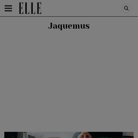
HOMEPAGE
/
FASHION
/
FIRST TREND
Jaquemus