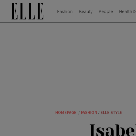
Fashion
Beauty
People
Health &
HOMEPAGE
/
FASHION
/
ELLE STYLE
Isab