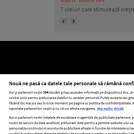
BEAUTY
BEAUTY TIPS
7 uleiuri care stimulează creșt
ELLE Style Awards 2024
Despre EL
Nouă ne pasă ca datele tale personale să rămână conf
Noi și partenerii noștri
594
stocăm și/sau accesăm informații pe dispozitivul dvs., pr
cookie unici pentru prelucrarea datelor cu caracter personal. Puteți accepta sau gest
Stiri
GSP
Uni
făcând clic mai jos sau în orice moment, pe pagina cu politica de confidențialitate. Ac
raportate partenerilor noștri și nu vă vor afecta navigarea.
Mai multe detalii
Noi si partenerii nostri (retelele de socializare si agentiile de publicitate partenere, 
nostri de servicii de date analitice) prelucram date pentru a permite website-ului s
personaliza continutul si anunturile publicitare afisate in functie de interesele si/sa
va oferi functionalitati aferente retelelor de socializare si pentru a analiza traficul p