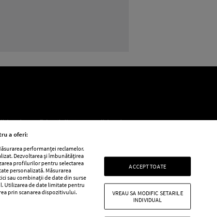
BEAUTY
BEAUTY TIPS
Cea mai buna ordine in ca
litica de confidențialitate
Politica de
ru a oferi:
 Măsurarea performanței reclamelor.
alizat. Dezvoltarea și îmbunătățirea
e
Retete practice
izarea profilurilor pentru selectarea
ACCEPT TOATE
itate personalizată. Măsurarea
tici sau combinații de date din surse
l. Utilizarea de date limitate pentru
area prin scanarea dispozitivului.
VREAU SA MODIFIC SETARILE
INDIVIDUAL