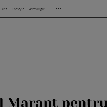
 Diet
Lifestyle
Astrologie
el Marant pentr