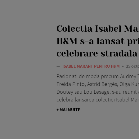
Colectia Isabel M
H&M s-a lansat pr
celebrare stradala
—
ISABEL MARANT PENTRU H&M
25 oct
Pasionati de moda precum Audrey T
Freida Pinto, Astrid Bergès, Olga Kur
Doutey sau Lou Lesage, s-au reunit 
celebra lansarea colectiei Isabel M
+ MAI MULTE