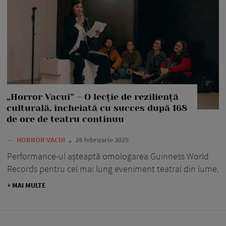
„Horror Vacui” – O lecție de reziliență
culturală, încheiată cu succes după 168
de ore de teatru continuu
—
HORROR VACUI
28 februarie 2025
Performance-ul așteaptă omologarea Guinness World
Records pentru cel mai lung eveniment teatral din lume.
+ MAI MULTE