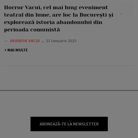
Horror Vacui, cel mai lung eveniment
teatral din lume, are loc la București și
explorează istoria abandonului din
perioada comunistă
—
HORROR VACUI
21 ianuarie 2025
+ MAI MULTE
ABONEAZĂ-TE LA NEWSLETTER