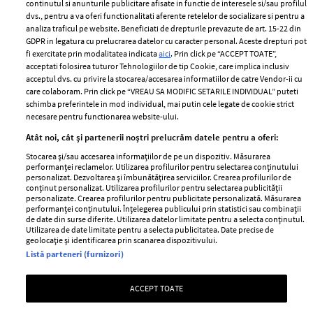
2024
continutul si anunturile publicitare afisate in functie de interesele si/sau profilul
Politica de
dvs., pentru a va oferi functionalitati aferente retelelor de socializare si pentru a
Despre ELLE
confidențialitate
analiza traficul pe website. Beneficiati de drepturile prevazute de art. 15-22 din
Romania
GDPR in legatura cu prelucrarea datelor cu caracter personal. Aceste drepturi pot
Politica de cookies
fi exercitate prin modalitatea indicata
aici
. Prin click pe “ACCEPT TOATE”,
Contact
Publicitate
acceptati folosirea tuturor Tehnologiilor de tip Cookie, care implica inclusiv
acceptul dvs. cu privire la stocarea/accesarea informatiilor de catre Vendor-ii cu
Abonamente
care colaboram. Prin click pe “VREAU SA MODIFIC SETARILE INDIVIDUAL” puteti
schimba preferintele in mod individual, mai putin cele legate de cookie strict
necesare pentru functionarea website-ului.
Stiri
Libertatea pentru
Atât noi, cât și partenerii noștri prelucrăm datele pentru a oferi:
femei
GSP
Stocarea și/sau accesarea informațiilor de pe un dispozitiv. Măsurarea
Viva
performanței reclamelor. Utilizarea profilurilor pentru selectarea conținutului
Unica
personalizat. Dezvoltarea și îmbunătățirea serviciilor. Crearea profilurilor de
Avantaje
conținut personalizat. Utilizarea profilurilor pentru selectarea publicității
Baby
personalizate. Crearea profilurilor pentru publicitate personalizată. Măsurarea
Retete practice
performanței conținutului. Înțelegerea publicului prin statistici sau combinații
Retete
de date din surse diferite. Utilizarea datelor limitate pentru a selecta conținutul.
Utilizarea de date limitate pentru a selecta publicitatea. Date precise de
geolocație și identificarea prin scanarea dispozitivului.
Pariază responsabil! Decizia ONJN nr. 821/25.09.2025.
Listă parteneri (furnizori)
Jocurile de noroc sunt interzise minorilor.
ACCEPT TOATE