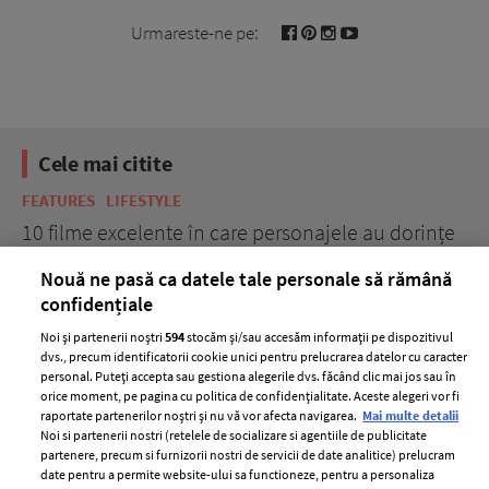
Urmareste-ne pe:
Cele mai citite
BEAUTY
BEAUTY TIPS
dorințe
7 uleiuri care stimulează creșterea rapidă a
părului
Nouă ne pasă ca datele tale personale să rămână
confidențiale
Noi și partenerii noștri
594
stocăm și/sau accesăm informații pe dispozitivul
dvs., precum identificatorii cookie unici pentru prelucrarea datelor cu caracter
personal. Puteți accepta sau gestiona alegerile dvs. făcând clic mai jos sau în
orice moment, pe pagina cu politica de confidențialitate. Aceste alegeri vor fi
raportate partenerilor noștri și nu vă vor afecta navigarea.
Mai multe detalii
Noi si partenerii nostri (retelele de socializare si agentiile de publicitate
partenere, precum si furnizorii nostri de servicii de date analitice) prelucram
ELLE Style Awards
Termeni si conditii
date pentru a permite website-ului sa functioneze, pentru a personaliza