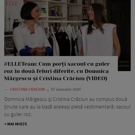
#ELLETeam: Cum porți sacoul cu guler
roz în două feluri diferite, cu Domnica
Mărgescu și Cristina Crăciun (VIDEO)
—
CRISTINA CRACIUN
07 ianuarie 2020
Domnica Mărgescu și Cristina Crăciun au compus două
ținute care au la bază aceeași piesă vestimentară: sacoul
cu guler roz.
+ MAI MULTE