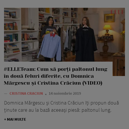
#ELLETeam: Cum să porți paltonul lung
în două feluri diferite, cu Domnica
Mărgescu și Cristina Crăciun (VIDEO)
—
CRISTINA CRACIUN
14 noiembrie 2019
Domnica Mărgescu și Cristina Crăciun îți propun două
ținute care au la bază aceeași piesă: paltonul lung.
+ MAI MULTE