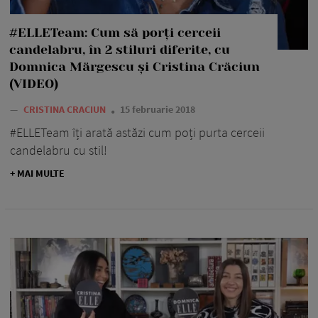
#ELLETeam: Cum să porți cerceii
candelabru, în 2 stiluri diferite, cu
Domnica Mărgescu și Cristina Crăciun
(VIDEO)
—
CRISTINA CRACIUN
15 februarie 2018
#ELLETeam îți arată astăzi cum poți purta cerceii
candelabru cu stil!
+ MAI MULTE