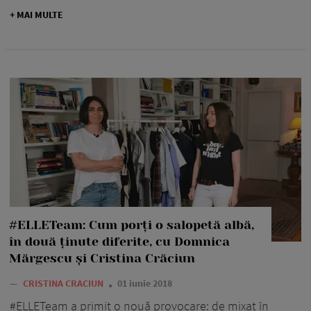
+ MAI MULTE
#ELLETeam: Cum porți o salopetă albă,
în două ținute diferite, cu Domnica
Mărgescu și Cristina Crăciun
—
CRISTINA CRACIUN
01 iunie 2018
#ELLETeam a primit o nouă provocare: de mixat în