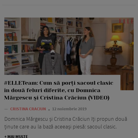
#ELLETeam: Cum să porți sacoul clasic
în două feluri diferite, cu Domnica
Mărgescu și Cristina Crăciun (VIDEO)
—
CRISTINA CRACIUN
12 noiembrie 2019
Domnica Mărgescu și Cristina Crăciun îți propun două
ținute care au la bază aceeași piesă: sacoul clasic.
+ MAI MULTE