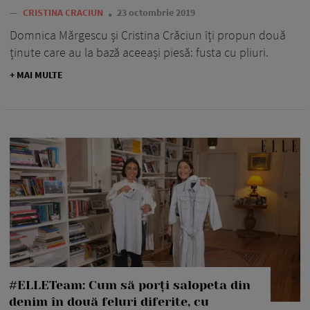
—
CRISTINA CRACIUN
23 octombrie 2019
Domnica Mărgescu și Cristina Crăciun îți propun două
ținute care au la bază aceeași piesă: fusta cu pliuri.
+ MAI MULTE
#ELLETeam: Cum să porți salopeta din
denim în două feluri diferite, cu