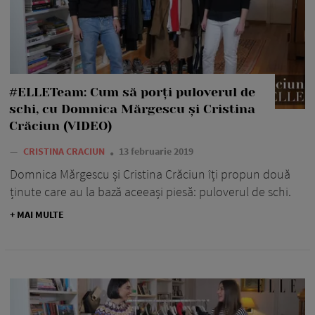
#ELLETeam: Cum să porți puloverul de
schi, cu Domnica Mărgescu și Cristina
Crăciun (VIDEO)
—
CRISTINA CRACIUN
13 februarie 2019
Domnica Mărgescu și Cristina Crăciun îți propun două
ținute care au la bază aceeași piesă: puloverul de schi.
+ MAI MULTE