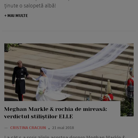
ținute o salopetă albă!
+ MAI MULTE
Meghan Markle & rochia de mireasă:
verdictul stiliștilor ELLE
—
CRISTINA CRACIUN
21 mai 2018
La cât s-a scris zilele acestea despre Meghan Markle &