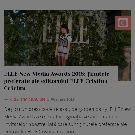
ELLE New Media Awards 2018: Ținutele
preferate ale editorului ELLE Cristina
Crăciun
—
CRISTINA CRACIUN
06 iunie 2018
Deși cu un dress code relaxat, de garden party, ELLE New
Media Awards a solicitat imaginația vestimentară a
invitatelor noastre. Iată care sunt ținutele preferate ale
editorului ELLE Cristina Crăciun.