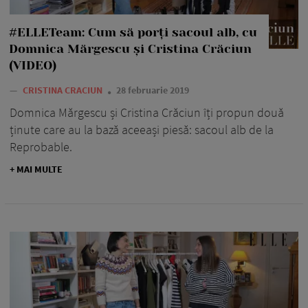
#ELLETeam: Cum să porți sacoul alb, cu
Domnica Mărgescu și Cristina Crăciun
(VIDEO)
—
CRISTINA CRACIUN
28 februarie 2019
Domnica Mărgescu și Cristina Crăciun îți propun două
ținute care au la bază aceeași piesă: sacoul alb de la
Reprobable.
+ MAI MULTE