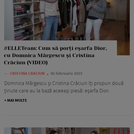
#ELLETeam: Cum să porți eșarfa Dior,
cu Domnica Mărgescu și Cristina
Crăciun (VIDEO)
—
CRISTINA CRACIUN
06 februarie 2019
Domnica Mărgescu și Cristina Crăciun îți propun două
ținute care au la bază aceeași piesă: eșarfa Dior.
+ MAI MULTE