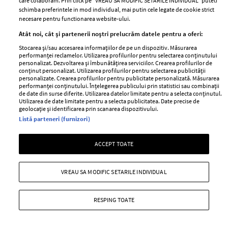
care colaboram. Prin click pe “VREAU SA MODIFIC SETARILE INDIVIDUAL” puteti
schimba preferintele in mod individual, mai putin cele legate de cookie strict
necesare pentru functionarea website-ului.
Atât noi, cât și partenerii noștri prelucrăm datele pentru a oferi:
Stocarea și/sau accesarea informațiilor de pe un dispozitiv. Măsurarea
performanței reclamelor. Utilizarea profilurilor pentru selectarea conținutului
personalizat. Dezvoltarea și îmbunătățirea serviciilor. Crearea profilurilor de
#ELLETeam: Cum să porți paltonul, în 2
conținut personalizat. Utilizarea profilurilor pentru selectarea publicității
stiluri diferite, cu Domnica Mărgescu și
personalizate. Crearea profilurilor pentru publicitate personalizată. Măsurarea
performanței conținutului. Înțelegerea publicului prin statistici sau combinații
Cristina Crăciun (VIDEO)
de date din surse diferite. Utilizarea datelor limitate pentru a selecta conținutul.
Utilizarea de date limitate pentru a selecta publicitatea. Date precise de
—
CRISTINA CRACIUN
05 februarie 2018
geolocație și identificarea prin scanarea dispozitivului.
Listă parteneri (furnizori)
Domnica Mărgescu și Cristina Crăciun îți arată cum poți
mixa un palton clasic, în două ținute diferite!
ACCEPT TOATE
+ MAI MULTE
VREAU SA MODIFIC SETARILE INDIVIDUAL
RESPING TOATE