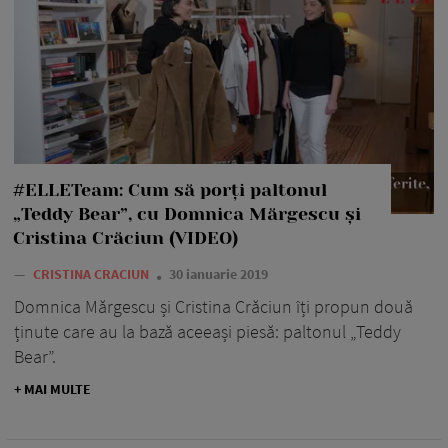
#ELLETeam: Cum să porți paltonul
„Teddy Bear”, cu Domnica Mărgescu și
Cristina Crăciun (VIDEO)
—
CRISTINA CRACIUN
30 ianuarie 2019
Domnica Mărgescu și Cristina Crăciun îți propun două
ținute care au la bază aceeași piesă: paltonul „Teddy
Bear”.
+ MAI MULTE