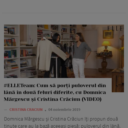
#ELLETeam: Cum să porți puloverul din
lână în două feluri diferite, cu Domnica
Mărgescu și Cristina Crăciun (VIDEO)
—
CRISTINA CRACIUN
04 noiembrie 2019
Domnica Mărgescu și Cristina Crăciun îți propun două
ținute care au la bază aceeași piesă: puloverul din lână.