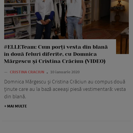
#ELLETeam: Cum porți vesta din blană
în două feluri diferite, cu Domnica
Mărgescu și Cristina Crăciun (VIDEO)
—
CRISTINA CRACIUN
10 ianuarie 2020
Domnica Mărgescu și Cristina Crăciun au compus două
ținute care au la bază aceeași piesă vestimentară: vesta
din blană.
+ MAI MULTE