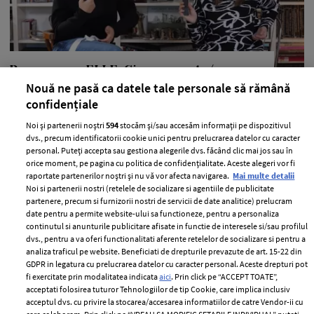
Provocarea ELLE: Cine ar purta/nu ar
purta… cu Domnica Mărgescu și
Nouă ne pasă ca datele tale personale să rămână
confidențiale
Cristina Crăciun (VIDEO)
Noi și partenerii noștri
594
stocăm și/sau accesăm informații pe dispozitivul
—
CRISTINA CRACIUN
05 februarie 2018
dvs., precum identificatorii cookie unici pentru prelucrarea datelor cu caracter
Domnica Mărgescu și Cristina Crăciun sunt provocate să
personal. Puteți accepta sau gestiona alegerile dvs. făcând clic mai jos sau în
orice moment, pe pagina cu politica de confidențialitate. Aceste alegeri vor fi
răspundă la o serie de întrebări surpriză!
raportate partenerilor noștri și nu vă vor afecta navigarea.
Mai multe detalii
Noi si partenerii nostri (retelele de socializare si agentiile de publicitate
+ MAI MULTE
partenere, precum si furnizorii nostri de servicii de date analitice) prelucram
date pentru a permite website-ului sa functioneze, pentru a personaliza
continutul si anunturile publicitare afisate in functie de interesele si/sau profilul
dvs., pentru a va oferi functionalitati aferente retelelor de socializare si pentru a
analiza traficul pe website. Beneficiati de drepturile prevazute de art. 15-22 din
GDPR in legatura cu prelucrarea datelor cu caracter personal. Aceste drepturi pot
fi exercitate prin modalitatea indicata
aici
. Prin click pe “ACCEPT TOATE”,
acceptati folosirea tuturor Tehnologiilor de tip Cookie, care implica inclusiv
acceptul dvs. cu privire la stocarea/accesarea informatiilor de catre Vendor-ii cu