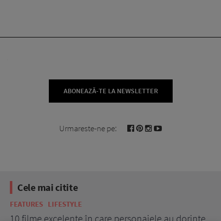
ABONEAZĂ-TE LA NEWSLETTER
Urmareste-ne pe:
Cele mai citite
FEATURES
LIFESTYLE
BE
10 filme excelente în care personajele au dorințe
7 