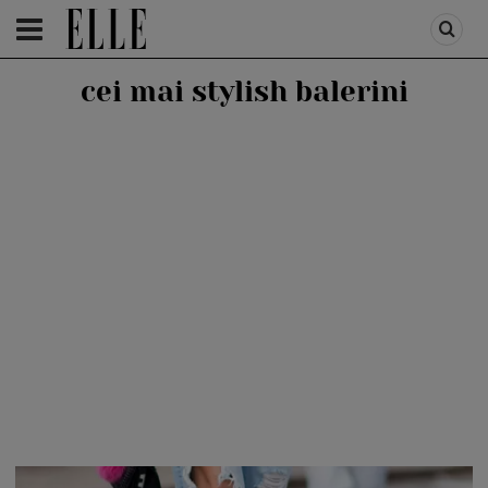
HOMEPAGE
/
FASHION
/
MODA 2017
cei mai stylish balerini