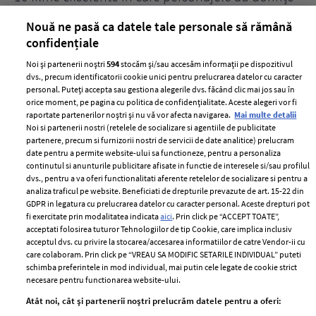
acerbe de răzbunare
pă
Nouă ne pasă ca datele tale personale să rămână
confidențiale
Noi și partenerii noștri
594
stocăm și/sau accesăm informații pe dispozitivul
dvs., precum identificatorii cookie unici pentru prelucrarea datelor cu caracter
personal. Puteți accepta sau gestiona alegerile dvs. făcând clic mai jos sau în
orice moment, pe pagina cu politica de confidențialitate. Aceste alegeri vor fi
raportate partenerilor noștri și nu vă vor afecta navigarea.
Mai multe detalii
Noi si partenerii nostri (retelele de socializare si agentiile de publicitate
partenere, precum si furnizorii nostri de servicii de date analitice) prelucram
ELLE Style Awards
Termeni si conditii
date pentru a permite website-ului sa functioneze, pentru a personaliza
2024
continutul si anunturile publicitare afisate in functie de interesele si/sau profilul
Politica de
dvs., pentru a va oferi functionalitati aferente retelelor de socializare si pentru a
Despre ELLE
confidențialitate
analiza traficul pe website. Beneficiati de drepturile prevazute de art. 15-22 din
Romania
GDPR in legatura cu prelucrarea datelor cu caracter personal. Aceste drepturi pot
Politica de cookies
fi exercitate prin modalitatea indicata
aici
. Prin click pe “ACCEPT TOATE”,
Contact
Publicitate
acceptati folosirea tuturor Tehnologiilor de tip Cookie, care implica inclusiv
acceptul dvs. cu privire la stocarea/accesarea informatiilor de catre Vendor-ii cu
Abonamente
care colaboram. Prin click pe “VREAU SA MODIFIC SETARILE INDIVIDUAL” puteti
schimba preferintele in mod individual, mai putin cele legate de cookie strict
necesare pentru functionarea website-ului.
Stiri
Libertatea pentru
Atât noi, cât și partenerii noștri prelucrăm datele pentru a oferi:
femei
GSP