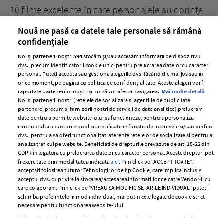
10 filme excelente în care personajele au dorințe
7 
acerbe de răzbunare
pă
Nouă ne pasă ca datele tale personale să rămână
confidențiale
Noi și partenerii noștri
594
stocăm și/sau accesăm informații pe dispozitivul
dvs., precum identificatorii cookie unici pentru prelucrarea datelor cu caracter
personal. Puteți accepta sau gestiona alegerile dvs. făcând clic mai jos sau în
orice moment, pe pagina cu politica de confidențialitate. Aceste alegeri vor fi
raportate partenerilor noștri și nu vă vor afecta navigarea.
Mai multe detalii
Noi si partenerii nostri (retelele de socializare si agentiile de publicitate
partenere, precum si furnizorii nostri de servicii de date analitice) prelucram
ELLE Style Awards
Termeni si conditii
date pentru a permite website-ului sa functioneze, pentru a personaliza
2024
continutul si anunturile publicitare afisate in functie de interesele si/sau profilul
Politica de
dvs., pentru a va oferi functionalitati aferente retelelor de socializare si pentru a
Despre ELLE
confidențialitate
analiza traficul pe website. Beneficiati de drepturile prevazute de art. 15-22 din
Romania
GDPR in legatura cu prelucrarea datelor cu caracter personal. Aceste drepturi pot
Politica de cookies
fi exercitate prin modalitatea indicata
aici
. Prin click pe “ACCEPT TOATE”,
Contact
Publicitate
acceptati folosirea tuturor Tehnologiilor de tip Cookie, care implica inclusiv
acceptul dvs. cu privire la stocarea/accesarea informatiilor de catre Vendor-ii cu
Abonamente
care colaboram. Prin click pe “VREAU SA MODIFIC SETARILE INDIVIDUAL” puteti
schimba preferintele in mod individual, mai putin cele legate de cookie strict
necesare pentru functionarea website-ului.
Stiri
Libertatea pentru