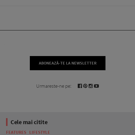
ABONEAZĂ-TE LA NEWSLETTER
Urmareste-ne pe:
Cele mai citite
FEATURES
LIFESTYLE
BE