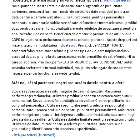
raportate partenerilor noștri și nu vă vor afecta navigarea.
Mai multe detalii
Noi si partenerii nostri (retelele de socializare si agentiile de publicitate
partenere, precum si furnizorii nostri de servicii de date analitice) prelucram
ELLE Style Awards
Termeni si conditii
date pentru a permite website-ului sa functioneze, pentru a personaliza
2024
continutul si anunturile publicitare afisate in functie de interesele si/sau profilul
Politica de
dvs., pentru a va oferi functionalitati aferente retelelor de socializare si pentru a
Despre ELLE
confidențialitate
analiza traficul pe website. Beneficiati de drepturile prevazute de art. 15-22 din
Romania
GDPR in legatura cu prelucrarea datelor cu caracter personal. Aceste drepturi pot
Politica de cookies
fi exercitate prin modalitatea indicata
aici
. Prin click pe “ACCEPT TOATE”,
Contact
Publicitate
acceptati folosirea tuturor Tehnologiilor de tip Cookie, care implica inclusiv
acceptul dvs. cu privire la stocarea/accesarea informatiilor de catre Vendor-ii cu
Abonamente
care colaboram. Prin click pe “VREAU SA MODIFIC SETARILE INDIVIDUAL” puteti
schimba preferintele in mod individual, mai putin cele legate de cookie strict
necesare pentru functionarea website-ului.
Stiri
Libertatea pentru
Atât noi, cât și partenerii noștri prelucrăm datele pentru a oferi:
femei
GSP
Stocarea și/sau accesarea informațiilor de pe un dispozitiv. Măsurarea
Viva
performanței reclamelor. Utilizarea profilurilor pentru selectarea conținutului
Unica
personalizat. Dezvoltarea și îmbunătățirea serviciilor. Crearea profilurilor de
Avantaje
conținut personalizat. Utilizarea profilurilor pentru selectarea publicității
Baby
personalizate. Crearea profilurilor pentru publicitate personalizată. Măsurarea
Retete practice
performanței conținutului. Înțelegerea publicului prin statistici sau combinații
Retete
de date din surse diferite. Utilizarea datelor limitate pentru a selecta conținutul.
Utilizarea de date limitate pentru a selecta publicitatea. Date precise de
geolocație și identificarea prin scanarea dispozitivului.
Pariază responsabil! Decizia ONJN nr. 821/25.09.2025.
Listă parteneri (furnizori)
Jocurile de noroc sunt interzise minorilor.