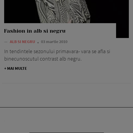
Fashion in alb si negru
—
ALB SI NEGRU
03 martie 2010
In tendintele sezonului primavara- vara se afla si
binecunoscutul contrast alb negru.
+ MAI MULTE