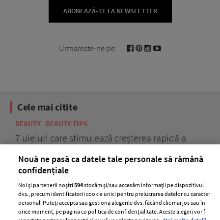
ABONEAZĂ-TE LA NEWSLETTER
Urmareste-ne pe:
Cele mai citite
BEAUTY
BEAUTY TIPS
BE
țe
7 uleiuri care stimulează creșterea rapidă a
Ce
părului
de
Nouă ne pasă ca datele tale personale să rămână
confidențiale
Noi și partenerii noștri
594
stocăm și/sau accesăm informații pe dispozitivul
dvs., precum identificatorii cookie unici pentru prelucrarea datelor cu caracter
personal. Puteți accepta sau gestiona alegerile dvs. făcând clic mai jos sau în
orice moment, pe pagina cu politica de confidențialitate. Aceste alegeri vor fi