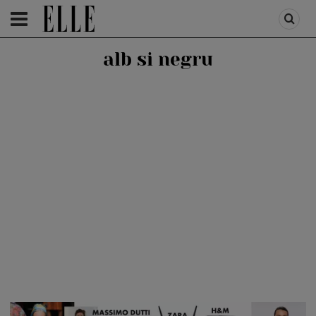
HOMEPAGE
/
FASHION
/
FIRST TREND
alb si negru