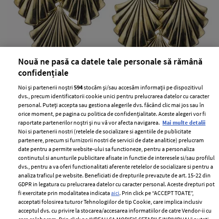
Nouă ne pasă ca datele tale personale să rămână
Cercei din metal, Accessorize
confidențiale
—
ACCESSORIZE
14 iunie 2011
Noi și partenerii noștri
594
stocăm și/sau accesăm informații pe dispozitivul
+ MAI MULTE
dvs., precum identificatorii cookie unici pentru prelucrarea datelor cu caracter
personal. Puteți accepta sau gestiona alegerile dvs. făcând clic mai jos sau în
orice moment, pe pagina cu politica de confidențialitate. Aceste alegeri vor fi
raportate partenerilor noștri și nu vă vor afecta navigarea.
Mai multe detalii
Noi si partenerii nostri (retelele de socializare si agentiile de publicitate
partenere, precum si furnizorii nostri de servicii de date analitice) prelucram
date pentru a permite website-ului sa functioneze, pentru a personaliza
continutul si anunturile publicitare afisate in functie de interesele si/sau profilul
dvs., pentru a va oferi functionalitati aferente retelelor de socializare si pentru a
analiza traficul pe website. Beneficiati de drepturile prevazute de art. 15-22 din
GDPR in legatura cu prelucrarea datelor cu caracter personal. Aceste drepturi pot
fi exercitate prin modalitatea indicata
aici
. Prin click pe “ACCEPT TOATE”,
acceptati folosirea tuturor Tehnologiilor de tip Cookie, care implica inclusiv
acceptul dvs. cu privire la stocarea/accesarea informatiilor de catre Vendor-ii cu