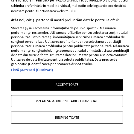
care colaboram. Prin click pe “VREAU SA MODIFIC SETARILE INDIVIDUAL” puteti
schimba preferintele in mod individual, mai putin cele legate de cookie strict
necesare pentru functionarea website-ului.
Genti XXL – practice si chic
Atât noi, cât și partenerii noștri prelucrăm datele pentru a oferi:
—
ACCESSORIZE
08 iunie 2011
Stocarea și/sau accesarea informațiilor de pe un dispozitiv. Măsurarea
performanței reclamelor. Utilizarea profilurilor pentru selectarea conținutului
Ne plac pentru ca sunt incapatoare, pentru ca se
personalizat. Dezvoltarea și îmbunătățirea serviciilor. Crearea profilurilor de
conținut personalizat. Utilizarea profilurilor pentru selectarea publicității
potrivesc cu majoritatea tinutelor si pentru ca sunt un
personalizate. Crearea profilurilor pentru publicitate personalizată. Măsurarea
must-have al sezonului.
performanței conținutului. Înțelegerea publicului prin statistici sau combinații
de date din surse diferite. Utilizarea datelor limitate pentru a selecta conținutul.
Utilizarea de date limitate pentru a selecta publicitatea. Date precise de
+ MAI MULTE
geolocație și identificarea prin scanarea dispozitivului.
Listă parteneri (furnizori)
ACCEPT TOATE
VREAU SA MODIFIC SETARILE INDIVIDUAL
RESPING TOATE