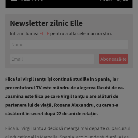
Newsletter zilnic Elle
Intră în lumea
ELLE
pentru a afla cele mai noi știri.
Fiica lui Virgil Ianțu își continuă studiile în Spania, iar
prezentatorul TV este mândru de alegerea făcută de ea.
Jasmina este fiica pe care Virgil Ianțu o are alături de
partenera lui de viață, Roxana Alexandru, cu care s-a
căsătorit în secret după 22 de ani de relație.
Fiica lui Virgil Ianțu a decis să meargă mai departe cu parcursul
ei educațional în Marbella, Spania, acolo unde studiază la Les