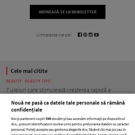
ABONEAZĂ-TE LA NEWSLETTER
Urmareste-ne pe:
Cele mai citite
BEAUTY
BEAUTY TIPS
BE
țe
7 uleiuri care stimulează creșterea rapidă a
Ce
părului
de
Nouă ne pasă ca datele tale personale să rămână
confidențiale
Noi și partenerii noștri
594
stocăm și/sau accesăm informații pe dispozitivul
dvs., precum identificatorii cookie unici pentru prelucrarea datelor cu caracter
personal. Puteți accepta sau gestiona alegerile dvs. făcând clic mai jos sau în
orice moment, pe pagina cu politica de confidențialitate. Aceste alegeri vor fi