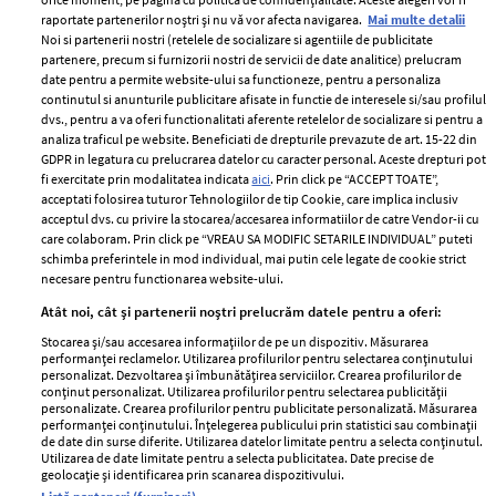
raportate partenerilor noștri și nu vă vor afecta navigarea.
Mai multe detalii
Noi si partenerii nostri (retelele de socializare si agentiile de publicitate
partenere, precum si furnizorii nostri de servicii de date analitice) prelucram
ELLE Style Awards
Termeni si conditii
date pentru a permite website-ului sa functioneze, pentru a personaliza
2024
continutul si anunturile publicitare afisate in functie de interesele si/sau profilul
Politica de
dvs., pentru a va oferi functionalitati aferente retelelor de socializare si pentru a
Despre ELLE
confidențialitate
analiza traficul pe website. Beneficiati de drepturile prevazute de art. 15-22 din
Romania
GDPR in legatura cu prelucrarea datelor cu caracter personal. Aceste drepturi pot
Politica de cookies
fi exercitate prin modalitatea indicata
aici
. Prin click pe “ACCEPT TOATE”,
Contact
Publicitate
acceptati folosirea tuturor Tehnologiilor de tip Cookie, care implica inclusiv
acceptul dvs. cu privire la stocarea/accesarea informatiilor de catre Vendor-ii cu
Abonamente
care colaboram. Prin click pe “VREAU SA MODIFIC SETARILE INDIVIDUAL” puteti
schimba preferintele in mod individual, mai putin cele legate de cookie strict
necesare pentru functionarea website-ului.
Stiri
Libertatea pentru
Atât noi, cât și partenerii noștri prelucrăm datele pentru a oferi:
femei
GSP
Stocarea și/sau accesarea informațiilor de pe un dispozitiv. Măsurarea
Viva
performanței reclamelor. Utilizarea profilurilor pentru selectarea conținutului
Unica
personalizat. Dezvoltarea și îmbunătățirea serviciilor. Crearea profilurilor de
Avantaje
conținut personalizat. Utilizarea profilurilor pentru selectarea publicității
Baby
personalizate. Crearea profilurilor pentru publicitate personalizată. Măsurarea
Retete practice
performanței conținutului. Înțelegerea publicului prin statistici sau combinații
Retete
de date din surse diferite. Utilizarea datelor limitate pentru a selecta conținutul.
Utilizarea de date limitate pentru a selecta publicitatea. Date precise de
geolocație și identificarea prin scanarea dispozitivului.
Pariază responsabil! Decizia ONJN nr. 821/25.09.2025.