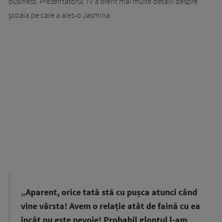
business. Prezentatorul TV a oferit mai multe detalii despre
școala pe care a ales-o Jasmina.
„Aparent, orice tată stă cu pușca atunci când
vine vârsta! Avem o relație atât de faină cu ea
încât nu este nevoie! Probabil glonțul l-am