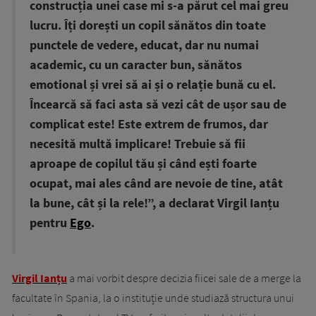
construcția unei case mi s-a părut cel mai greu
lucru. Îți dorești un copil sănătos din toate
punctele de vedere, educat, dar nu numai
academic, cu un caracter bun, sănătos
emotional și vrei să ai și o relație bună cu el.
Încearcă să faci asta să vezi cât de ușor sau de
complicat este! Este extrem de frumos, dar
necesită multă implicare! Trebuie să fii
aproape de copilul tău și când ești foarte
ocupat, mai ales când are nevoie de tine, atât
la bune, cât și la rele!”, a declarat Virgil Ianțu
pentru
Ego
.
Virgil Ianțu
a mai vorbit despre decizia fiicei sale de a merge la
facultate în Spania, la o instituție unde studiază structura unui