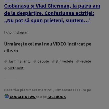
Ciobănașu și Vlad Gherman, la patru ani
de la despărțire. Confesiunea actriței:
„Nu pot să spun prieteni, suntem…'
Foto: Instagram
Urmăreşte cel mai nou VIDEO incărcat pe
elle.ro
Jasmina Iantu
people
stiri vedete
vedete
Virgil Iantu
Daca ti-a placut acest articol, urmareste ELLE.ro pe
GOOGLE NEWS
sau pe
FACEBOOK