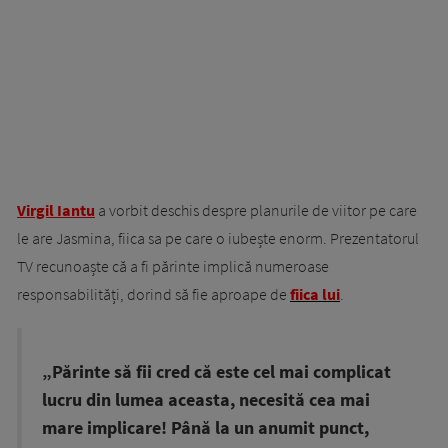
Virgil Iantu
a vorbit deschis despre planurile de viitor pe care
le are Jasmina, fiica sa pe care o iubește enorm. Prezentatorul
TV recunoaște că a fi părinte implică numeroase
responsabilități, dorind să fie aproape de
fiica lui
.
„Părinte să fii cred că este cel mai complicat
lucru din lumea aceasta, necesită cea mai
mare implicare! Până la un anumit punct,