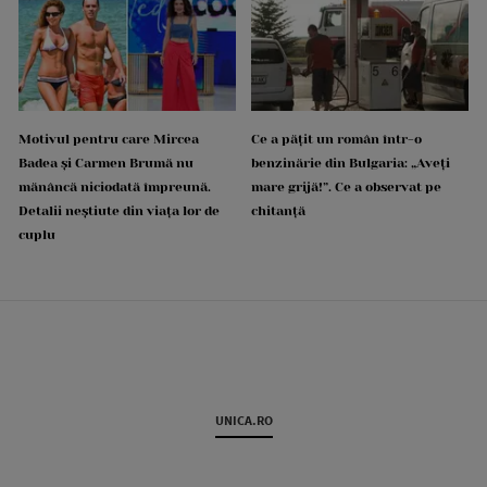
Motivul pentru care Mircea
Ce a pățit un român într-o
Badea și Carmen Brumă nu
benzinărie din Bulgaria: „Aveți
mănâncă niciodată împreună.
mare grijă!”. Ce a observat pe
Detalii neștiute din viața lor de
chitanță
cuplu
UNICA.RO