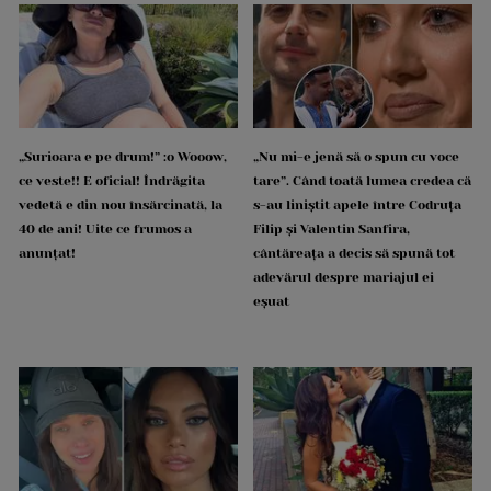
„Surioara e pe drum!” :o Wooow,
„Nu mi-e jenă să o spun cu voce
ce veste!! E oficial! Îndrăgita
tare”. Când toată lumea credea că
vedetă e din nou însărcinată, la
s-au liniștit apele între Codruța
40 de ani! Uite ce frumos a
Filip și Valentin Sanfira,
anunțat!
cântăreața a decis să spună tot
adevărul despre mariajul ei
eșuat