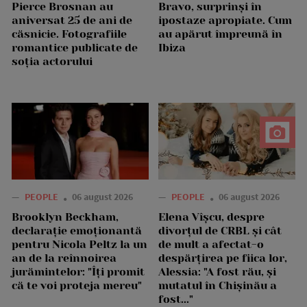
Pierce Brosnan au
Bravo, surprinși în
aniversat 25 de ani de
ipostaze apropiate. Cum
căsnicie. Fotografiile
au apărut împreună în
romantice publicate de
Ibiza
soția actorului
—
PEOPLE
06 august 2026
—
PEOPLE
06 august 2026
Brooklyn Beckham,
Elena Vîșcu, despre
declarație emoționantă
divorțul de CRBL și cât
pentru Nicola Peltz la un
de mult a afectat-o
an de la reînnoirea
despărțirea pe fiica lor,
jurămintelor: "Îți promit
Alessia: "A fost rău, și
că te voi proteja mereu"
mutatul în Chișinău a
fost..."