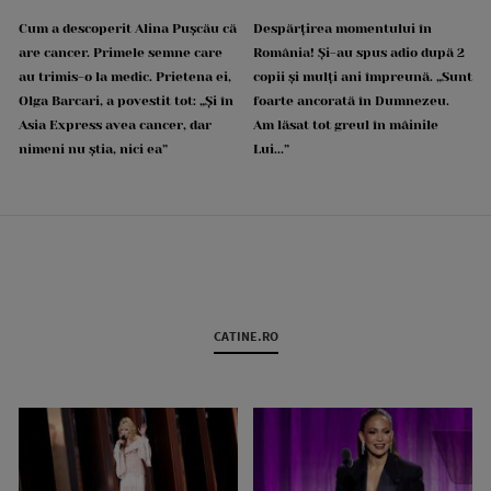
Cum a descoperit Alina Pușcău că
Despărțirea momentului în
are cancer. Primele semne care
România! Și-au spus adio după 2
au trimis-o la medic. Prietena ei,
copii și mulți ani împreună. „Sunt
Olga Barcari, a povestit tot: „Și în
foarte ancorată în Dumnezeu.
Asia Express avea cancer, dar
Am lăsat tot greul în mâinile
nimeni nu știa, nici ea”
Lui...”
CATINE.RO