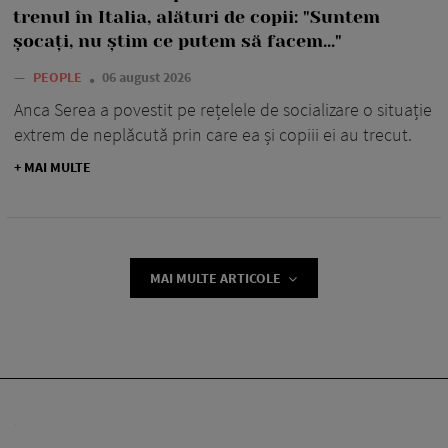
trenul în Italia, alături de copii: "Suntem
șocați, nu știm ce putem să facem..."
—
PEOPLE
06 august 2026
Anca Serea a povestit pe rețelele de socializare o situație
extrem de neplăcută prin care ea și copiii ei au trecut.
+ MAI MULTE
MAI MULTE ARTICOLE