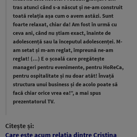
tras atunci când s-a născut și ne-am construit
toată relația așa cum o avem astăzi. Sunt
foarte relaxat, chiar da! Am fost în urmă cu
ceva ani, când nu știam exact, înainte de
adolescență sau la începutul adolescenței. M-
am setat și m-am reglat, împreună ne-am
reglat! (…) E o școală care pregătește
manageri pentru evenimente, pentru HoReCa,
pentru ospitalitate și nu doar atât! Învață
structura unui business și de acolo poate să
facă chiar orice vrea ea!”, a mai spus
prezentatorul TV.
Citește și:
Care este acum relația dintre Cristina