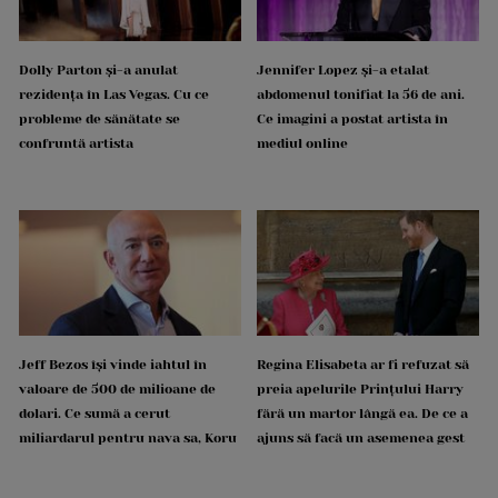
Dolly Parton și-a anulat
Jennifer Lopez și-a etalat
rezidența în Las Vegas. Cu ce
abdomenul tonifiat la 56 de ani.
probleme de sănătate se
Ce imagini a postat artista în
confruntă artista
mediul online
Jeff Bezos își vinde iahtul în
Regina Elisabeta ar fi refuzat să
valoare de 500 de milioane de
preia apelurile Prințului Harry
dolari. Ce sumă a cerut
fără un martor lângă ea. De ce a
miliardarul pentru nava sa, Koru
ajuns să facă un asemenea gest