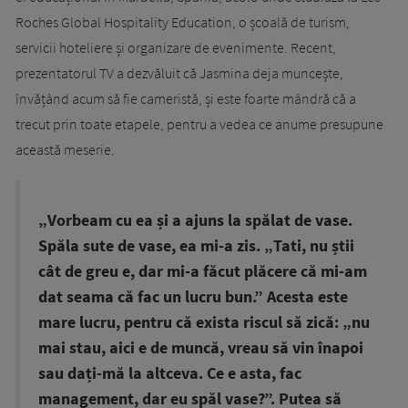
Roches Global Hospitality Education, o școală de turism,
servicii hoteliere și organizare de evenimente. Recent,
prezentatorul TV a dezvăluit că Jasmina deja muncește,
învățând acum să fie cameristă, și este foarte mândră că a
trecut prin toate etapele, pentru a vedea ce anume presupune
această meserie.
„Vorbeam cu ea și a ajuns la spălat de vase.
Spăla sute de vase, ea mi-a zis. „Tati, nu știi
cât de greu e, dar mi-a făcut plăcere că mi-am
dat seama că fac un lucru bun.” Acesta este
mare lucru, pentru că exista riscul să zică: „nu
mai stau, aici e de muncă, vreau să vin înapoi
sau dați-mă la altceva. Ce e asta, fac
management, dar eu spăl vase?”. Putea să