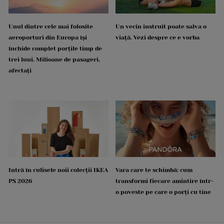
Unul dintre cele mai folosite
Un vecin instruit poate salva o
aeroporturi din Europa își
viață. Vezi despre ce e vorba
închide complet porțile timp de
trei luni. Milioane de pasageri,
afectați
Intră în culisele noii colecții IKEA
Vara care te schimbă: cum
PS 2026
transformi fiecare amintire într-
o poveste pe care o porți cu tine