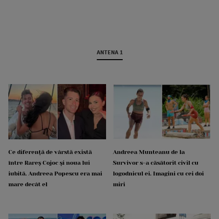
ANTENA 1
Ce diferență de vârstă există
Andreea Munteanu de la
între Rareș Cojoc și noua lui
Survivor s-a căsătorit civil cu
iubită. Andreea Popescu era mai
logodnicul ei. Imagini cu cei doi
mare decât el
miri