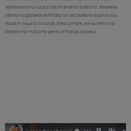
adolescenta nu a putut obține anterior buletinul, deoarece
părinții nu găsiseră certificatul lor de căsătorie după ce s-au
mutat în noua lor locuință. Drept urmare, ele au trebuit să
aștepte mai mult timp pentru a finaliza procesul.