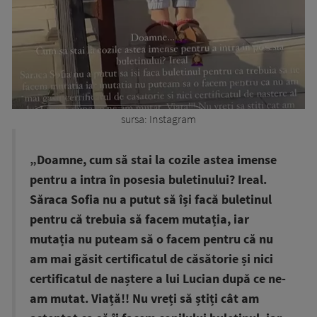
sursa: Instagram
„Doamne, cum să stai la cozile astea imense
pentru a intra în posesia buletinului? Ireal.
Săraca Sofia nu a putut să își facă buletinul
pentru că trebuia să facem mutația, iar
mutația nu puteam să o facem pentru că nu
am mai găsit certificatul de căsătorie și nici
certificatul de naștere a lui Lucian după ce ne-
am mutat. Viață!! Nu vreți să știți cât am