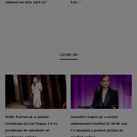
nimeni nu știa, nici ea”
Lui...”
CATINE.RO
Dolly Parton și-a anulat
Jennifer Lopez și-a etalat
rezidența în Las Vegas. Cu ce
abdomenul tonifiat la 56 de ani.
probleme de sănătate se
Ce imagini a postat artista în