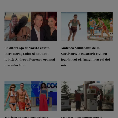
Ce diferență de vârstă există
Andreea Munteanu de la
între Rareș Cojoc și noua lui
Survivor s-a căsătorit civil cu
iubită. Andreea Popescu era mai
logodnicul ei. Imagini cu cei doi
mare decât el
miri
Motivul pentru care Mircea
Ce a pățit un român într-o