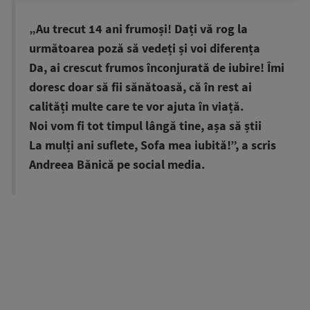
„Au trecut 14 ani frumoși! Dați vă rog la
următoarea poză să vedeți și voi diferența
Da, ai crescut frumos înconjurată de iubire! Îmi
doresc doar să fii sănătoasă, că în rest ai
calități multe care te vor ajuta în viață.
Noi vom fi tot timpul lângă tine, așa să știi
La mulți ani suflete, Sofa mea iubită!”, a scris
Andreea Bănică pe social media.