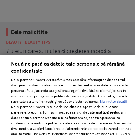
Cele mai citite
BEAUTY
BEAUTY TIPS
BE
țe
7 uleiuri care stimulează creșterea rapidă a
Ce
părului
de
Nouă ne pasă ca datele tale personale să rămână
confidențiale
Noi și partenerii noștri
594
stocăm și/sau accesăm informații pe dispozitivul
dvs., precum identificatorii cookie unici pentru prelucrarea datelor cu caracter
personal. Puteți accepta sau gestiona alegerile dvs. făcând clic mai jos sau în
orice moment, pe pagina cu politica de confidențialitate. Aceste alegeri vor fi
raportate partenerilor noștri și nu vă vor afecta navigarea.
Mai multe detalii
Noi si partenerii nostri (retelele de socializare si agentiile de publicitate
partenere, precum si furnizorii nostri de servicii de date analitice) prelucram
ELLE Style Awards
Termeni si conditii
date pentru a permite website-ului sa functioneze, pentru a personaliza
2024
continutul si anunturile publicitare afisate in functie de interesele si/sau profilul
Politica de
dvs., pentru a va oferi functionalitati aferente retelelor de socializare si pentru a
Despre ELLE
confidențialitate
analiza traficul pe website. Beneficiati de drepturile prevazute de art. 15-22 din