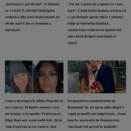
„Surioara e pe drum!” :o Wooow,
„Nu mi-e jenă să o spun cu voce
ce veste!! E oficial! Îndrăgita
tare”. Când toată lumea credea că
vedetă e din nou însărcinată, la
s-au liniștit apele între Codruța
40 de ani! Uite ce frumos a
Filip și Valentin Sanfira,
anunțat!
cântăreața a decis să spună tot
adevărul despre mariajul ei
eșuat
Cum a descoperit Alina Pușcău că
Despărțirea momentului în
are cancer. Primele semne care
România! Și-au spus adio după 2
au trimis-o la medic. Prietena ei,
copii și mulți ani împreună. „Sunt
Olga Barcari, a povestit tot: „Și în
foarte ancorată în Dumnezeu.
Asia Express avea cancer, dar
Am lăsat tot greul în mâinile