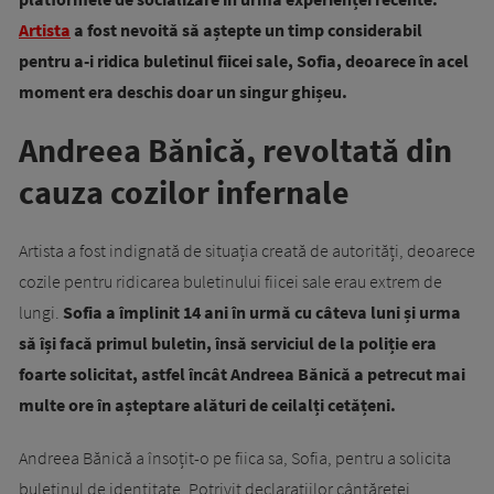
Artista
a fost nevoită să aștepte un timp considerabil
pentru a-i ridica buletinul fiicei sale, Sofia, deoarece în acel
moment era deschis doar un singur ghișeu.
Andreea Bănică, revoltată din
cauza cozilor infernale
Artista a fost indignată de situația creată de autorități, deoarece
cozile pentru ridicarea buletinului fiicei sale erau extrem de
lungi.
Sofia a împlinit 14 ani în urmă cu câteva luni și urma
să își facă primul buletin, însă serviciul de la poliție era
foarte solicitat, astfel încât Andreea Bănică a petrecut mai
multe ore în așteptare alături de ceilalți cetățeni.
Andreea Bănică a însoțit-o pe fiica sa, Sofia, pentru a solicita
buletinul de identitate. Potrivit declarațiilor cântăreței,