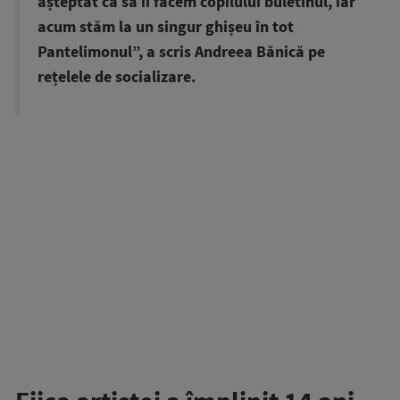
așteptat ca să îi facem copilului buletinul, iar
acum stăm la un singur ghișeu în tot
Pantelimonul”, a scris Andreea Bănică pe
rețelele de socializare.