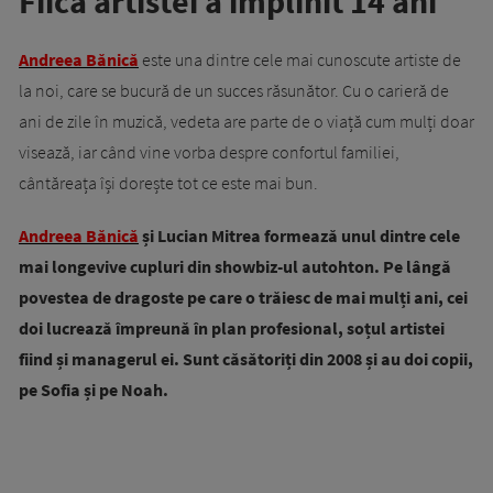
Fiica artistei a împlinit 14 ani
Andreea Bănică
este una dintre cele mai cunoscute artiste de
la noi, care se bucură de un succes răsunător. Cu o carieră de
ani de zile în muzică, vedeta are parte de o viață cum mulți doar
visează, iar când vine vorba despre confortul familiei,
cântăreața își dorește tot ce este mai bun.
Andreea Bănică
și Lucian Mitrea formează unul dintre cele
mai longevive cupluri din showbiz-ul autohton. Pe lângă
povestea de dragoste pe care o trăiesc de mai mulți ani, cei
doi lucrează împreună în plan profesional, soțul artistei
fiind și managerul ei. Sunt căsătoriți din 2008 și au doi copii,
pe Sofia și pe Noah.