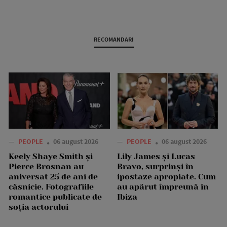
RECOMANDARI
—
PEOPLE
06 august 2026
—
PEOPLE
06 august 2026
Keely Shaye Smith și
Lily James și Lucas
Pierce Brosnan au
Bravo, surprinși în
aniversat 25 de ani de
ipostaze apropiate. Cum
căsnicie. Fotografiile
au apărut împreună în
romantice publicate de
Ibiza
soția actorului