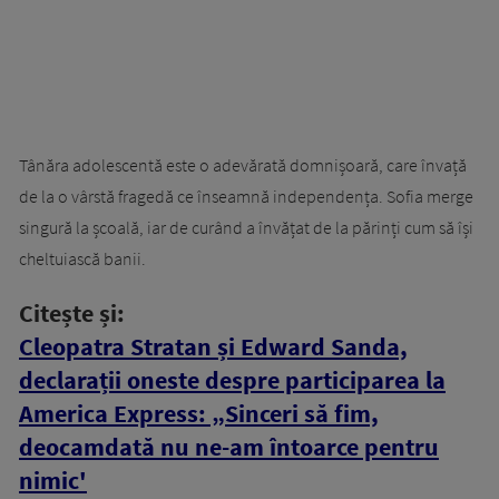
Tânăra adolescentă este o adevărată domnișoară, care învață
de la o vârstă fragedă ce înseamnă independența. Sofia merge
singură la școală, iar de curând a învățat de la părinți cum să își
cheltuiască banii.
Citește și:
Cleopatra Stratan și Edward Sanda,
declarații oneste despre participarea la
America Express: „Sinceri să fim,
deocamdată nu ne-am întoarce pentru
nimic'