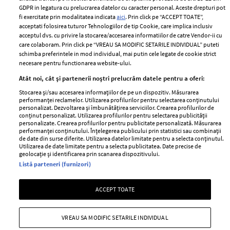
Romania
GDPR in legatura cu prelucrarea datelor cu caracter personal. Aceste drepturi pot
Politica de cookies
fi exercitate prin modalitatea indicata
aici
. Prin click pe “ACCEPT TOATE”,
Contact
Publicitate
acceptati folosirea tuturor Tehnologiilor de tip Cookie, care implica inclusiv
acceptul dvs. cu privire la stocarea/accesarea informatiilor de catre Vendor-ii cu
Abonamente
care colaboram. Prin click pe “VREAU SA MODIFIC SETARILE INDIVIDUAL” puteti
schimba preferintele in mod individual, mai putin cele legate de cookie strict
necesare pentru functionarea website-ului.
Stiri
Libertatea pentru
Atât noi, cât și partenerii noștri prelucrăm datele pentru a oferi:
femei
GSP
Stocarea și/sau accesarea informațiilor de pe un dispozitiv. Măsurarea
Viva
performanței reclamelor. Utilizarea profilurilor pentru selectarea conținutului
Unica
personalizat. Dezvoltarea și îmbunătățirea serviciilor. Crearea profilurilor de
Avantaje
conținut personalizat. Utilizarea profilurilor pentru selectarea publicității
Baby
personalizate. Crearea profilurilor pentru publicitate personalizată. Măsurarea
Retete practice
performanței conținutului. Înțelegerea publicului prin statistici sau combinații
Retete
de date din surse diferite. Utilizarea datelor limitate pentru a selecta conținutul.
Utilizarea de date limitate pentru a selecta publicitatea. Date precise de
geolocație și identificarea prin scanarea dispozitivului.
Pariază responsabil! Decizia ONJN nr. 821/25.09.2025.
Listă parteneri (furnizori)
Jocurile de noroc sunt interzise minorilor.
ACCEPT TOATE
Copyright © 2026 Ringier Romania SRL
VREAU SA MODIFIC SETARILE INDIVIDUAL