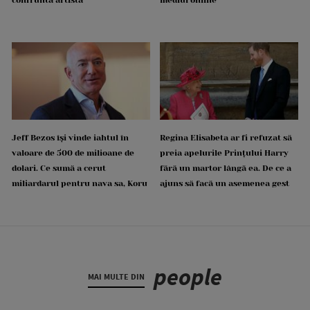
confruntă artista
mediul online
Jeff Bezos își vinde iahtul în
Regina Elisabeta ar fi refuzat să
valoare de 500 de milioane de
preia apelurile Prințului Harry
dolari. Ce sumă a cerut
fără un martor lângă ea. De ce a
miliardarul pentru nava sa, Koru
ajuns să facă un asemenea gest
people
MAI MULTE DIN