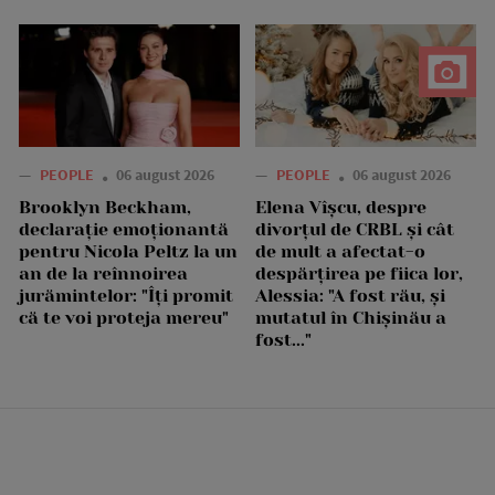
—
PEOPLE
06 august 2026
—
PEOPLE
06 august 2026
Brooklyn Beckham,
Elena Vîșcu, despre
declarație emoționantă
divorțul de CRBL și cât
pentru Nicola Peltz la un
de mult a afectat-o
an de la reînnoirea
despărțirea pe fiica lor,
jurămintelor: "Îți promit
Alessia: "A fost rău, și
că te voi proteja mereu"
mutatul în Chișinău a
fost..."