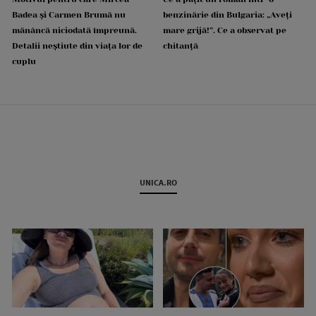
Badea și Carmen Brumă nu
benzinărie din Bulgaria: „Aveți
mănâncă niciodată împreună.
mare grijă!”. Ce a observat pe
Detalii neștiute din viața lor de
chitanță
cuplu
UNICA.RO