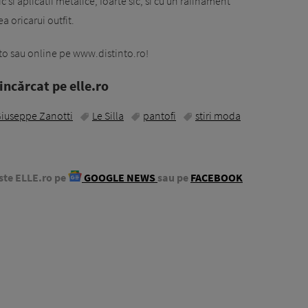
c si aplicatii metalice, foarte sic, si cu un rafinament
a oricarui outfit.
to sau online pe www.distinto.ro!
ncărcat pe elle.ro
iuseppe Zanotti
Le Silla
pantofi
stiri moda
ste ELLE.ro pe
GOOGLE NEWS
sau pe
FACEBOOK