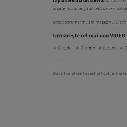
la platforma si toc stiletto
sau toc coni
aparte, vor adauga un plus de sezualitate
Descopera mai mult in magazinul Distin
Urmăreşte cel mai nou VIDEO i
Casadei
Distinto
fashion
G
Daca ti-a placut acest articol, urmare