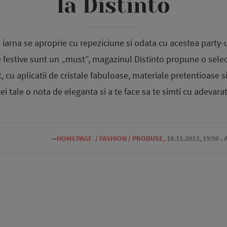
la Distinto
iarna se aproprie cu repeziciune si odata cu acestea party-uri
e festive sunt un „must”, magazinul Distinto propune o selec
cu aplicatii de cristale fabuloase, materiale pretentioase 
tei tale o nota de eleganta si a te face sa te simti cu adevarat
—
HOMEPAGE
/
FASHION
/
PRODUSE
,
18.11.2013, 19:50
. 