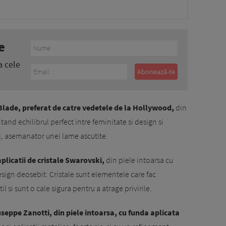
e
a cele
lade, preferat de catre vedetele de la Hollywood,
din
tand echilibrul perfect intre feminitate si design si
l, asemanator unei lame ascutite.
plicatii de cristale Swarovski,
din piele intoarsa cu
design deosebit. Cristale sunt elementele care fac
 si sunt o cale sigura pentru a atrage privirile.
useppe Zanotti, din piele intoarsa, cu funda aplicata