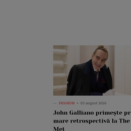
—
FASHION
03 august 2026
John Galliano primește p
mare retrospectivă la The
Met