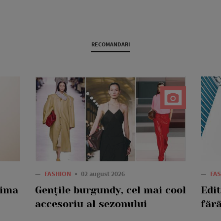
RECOMANDARI
—
FASHION
02 august 2026
—
FA
rima
Gențile burgundy, cel mai cool
Edi
accesoriu al sezonului
fără