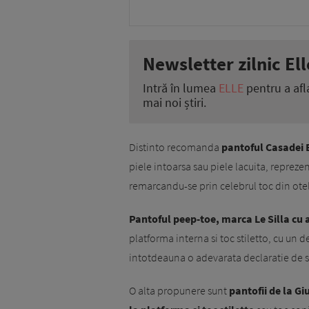
Newsletter zilnic Ell
Intră în lumea
ELLE
pentru a afl
mai noi știri.
Distinto recomanda
pantoful Casadei B
piele intoarsa sau piele lacuita, reprezen
remarcandu-se prin celebrul toc din ote
Pantoful peep-toe, marca Le Silla cu a
platforma interna si toc stiletto, cu un 
intotdeauna o adevarata declaratie de stil
O alta propunere sunt
pantofii de la Gi