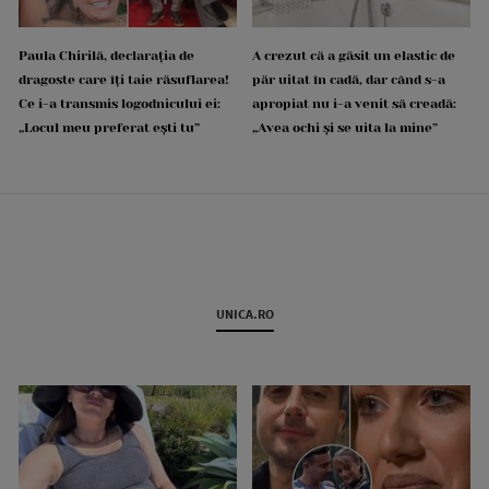
Paula Chirilă, declarația de
A crezut că a găsit un elastic de
dragoste care îți taie răsuflarea!
păr uitat în cadă, dar când s-a
Ce i-a transmis logodnicului ei:
apropiat nu i-a venit să creadă:
„Locul meu preferat ești tu”
„Avea ochi și se uita la mine”
UNICA.RO