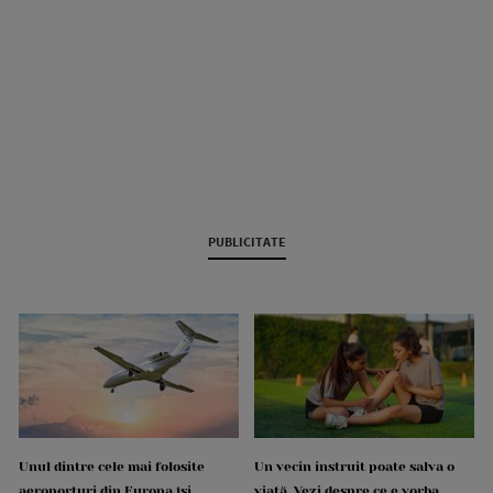
PUBLICITATE
Unul dintre cele mai folosite
Un vecin instruit poate salva o
aeroporturi din Europa își
viață. Vezi despre ce e vorba