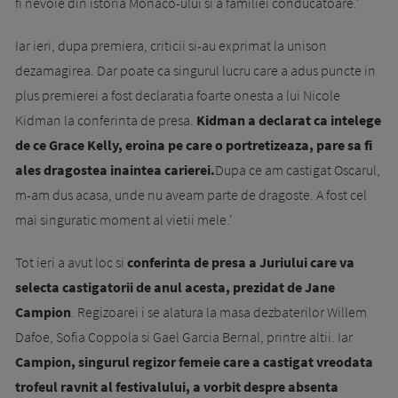
fi nevoie din istoria Monaco-ului si a familiei conducatoare.'
Iar ieri, dupa premiera, criticii si-au exprimat la unison
dezamagirea. Dar poate ca singurul lucru care a adus puncte in
plus premierei a fost declaratia foarte onesta a lui Nicole
Kidman la conferinta de presa.
Kidman a declarat ca intelege
de ce Grace Kelly, eroina pe care o portretizeaza, pare sa fi
ales dragostea inaintea carierei.
Dupa ce am castigat Oscarul,
m-am dus acasa, unde nu aveam parte de dragoste. A fost cel
mai singuratic moment al vietii mele.'
Tot ieri a avut loc si
conferinta de presa a Juriului care va
selecta castigatorii de anul acesta, prezidat de Jane
Campion
. Regizoarei i se alatura la masa dezbaterilor Willem
Dafoe, Sofia Coppola si Gael Garcia Bernal, printre altii. Iar
Campion, singurul regizor femeie care a castigat vreodata
trofeul ravnit al festivalului, a vorbit despre absenta