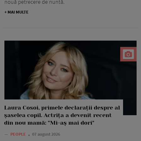
nouă petrecere de nuntă.
+ MAI MULTE
Laura Cosoi, primele declarații despre al
șaselea copil. Actrița a devenit recent
din nou mamă: "Mi-aș mai dori"
—
PEOPLE
07 august 2026