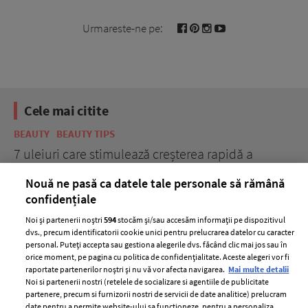
Urmareste-ne pe:
Cele mai citite
BEAUTY
BEAUTY TIPS
BE
țe
7 uleiuri care stimulează creșterea rapidă a
Ce
părului
de
Nouă ne pasă ca datele tale personale să rămână
confidențiale
Noi și partenerii noștri
594
stocăm și/sau accesăm informații pe dispozitivul
dvs., precum identificatorii cookie unici pentru prelucrarea datelor cu caracter
personal. Puteți accepta sau gestiona alegerile dvs. făcând clic mai jos sau în
orice moment, pe pagina cu politica de confidențialitate. Aceste alegeri vor fi
raportate partenerilor noștri și nu vă vor afecta navigarea.
Mai multe detalii
Noi si partenerii nostri (retelele de socializare si agentiile de publicitate
partenere, precum si furnizorii nostri de servicii de date analitice) prelucram
ELLE Style Awards
Termeni si conditii
date pentru a permite website-ului sa functioneze, pentru a personaliza