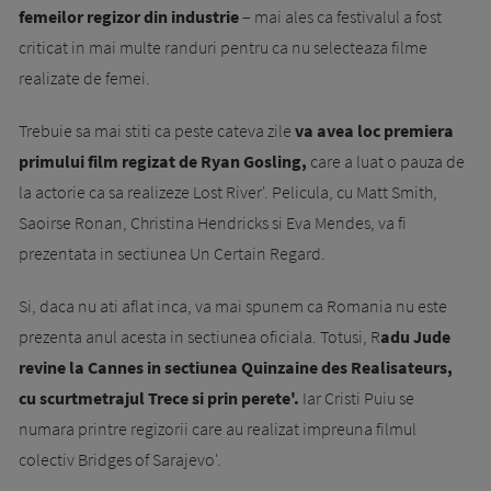
femeilor regizor din industrie
– mai ales ca festivalul a fost
criticat in mai multe randuri pentru ca nu selecteaza filme
realizate de femei.
Trebuie sa mai stiti ca peste cateva zile
va avea loc premiera
primului film regizat de Ryan Gosling,
care a luat o pauza de
la actorie ca sa realizeze Lost River'. Pelicula, cu Matt Smith,
Saoirse Ronan, Christina Hendricks si Eva Mendes, va fi
prezentata in sectiunea Un Certain Regard.
Si, daca nu ati aflat inca, va mai spunem ca Romania nu este
prezenta anul acesta in sectiunea oficiala. Totusi, R
adu Jude
revine la Cannes in sectiunea Quinzaine des Realisateurs,
cu scurtmetrajul Trece si prin perete'.
Iar Cristi Puiu se
numara printre regizorii care au realizat impreuna filmul
colectiv Bridges of Sarajevo'.