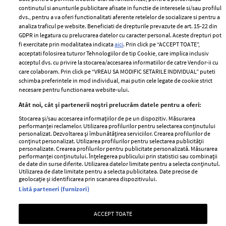
2024
continutul si anunturile publicitare afisate in functie de interesele si/sau profilul
Politica de
dvs., pentru a va oferi functionalitati aferente retelelor de socializare si pentru a
Despre ELLE
confidențialitate
analiza traficul pe website. Beneficiati de drepturile prevazute de art. 15-22 din
Romania
GDPR in legatura cu prelucrarea datelor cu caracter personal. Aceste drepturi pot
Politica de cookies
fi exercitate prin modalitatea indicata
aici
. Prin click pe “ACCEPT TOATE”,
Contact
Publicitate
acceptati folosirea tuturor Tehnologiilor de tip Cookie, care implica inclusiv
acceptul dvs. cu privire la stocarea/accesarea informatiilor de catre Vendor-ii cu
Abonamente
care colaboram. Prin click pe “VREAU SA MODIFIC SETARILE INDIVIDUAL” puteti
schimba preferintele in mod individual, mai putin cele legate de cookie strict
necesare pentru functionarea website-ului.
Stiri
Libertatea pentru
Atât noi, cât și partenerii noștri prelucrăm datele pentru a oferi:
femei
GSP
Stocarea și/sau accesarea informațiilor de pe un dispozitiv. Măsurarea
Viva
performanței reclamelor. Utilizarea profilurilor pentru selectarea conținutului
Unica
personalizat. Dezvoltarea și îmbunătățirea serviciilor. Crearea profilurilor de
Avantaje
conținut personalizat. Utilizarea profilurilor pentru selectarea publicității
Baby
personalizate. Crearea profilurilor pentru publicitate personalizată. Măsurarea
Retete practice
performanței conținutului. Înțelegerea publicului prin statistici sau combinații
Retete
de date din surse diferite. Utilizarea datelor limitate pentru a selecta conținutul.
Utilizarea de date limitate pentru a selecta publicitatea. Date precise de
geolocație și identificarea prin scanarea dispozitivului.
Pariază responsabil! Decizia ONJN nr. 821/25.09.2025.
Listă parteneri (furnizori)
Jocurile de noroc sunt interzise minorilor.
ACCEPT TOATE