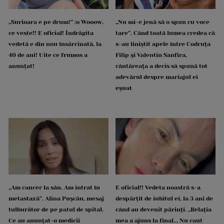
„Surioara e pe drum!” :o Wooow,
„Nu mi-e jenă să o spun cu voce
ce veste!! E oficial! Îndrăgita
tare”. Când toată lumea credea că
vedetă e din nou însărcinată, la
s-au liniștit apele între Codruța
40 de ani! Uite ce frumos a
Filip și Valentin Sanfira,
anunțat!
cântăreața a decis să spună tot
adevărul despre mariajul ei
eșuat
„Am cancer la sân. Am intrat în
E oficial!! Vedeta noastră s-a
metastază”. Alina Pușcău, mesaj
despărțit de iubitul ei, la 3 ani de
tulburător de pe patul de spital.
când au devenit părinți. „Relația
Ce au anunțat-o medicii
mea a ajuns la final... Nu caut