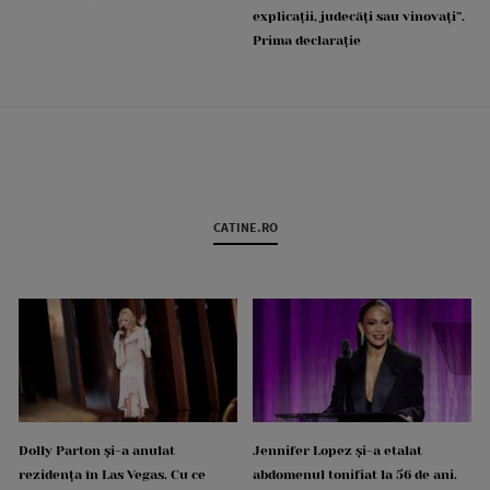
explicații, judecăți sau vinovați”.
Prima declarație
CATINE.RO
Dolly Parton și-a anulat
Jennifer Lopez și-a etalat
rezidența în Las Vegas. Cu ce
abdomenul tonifiat la 56 de ani.