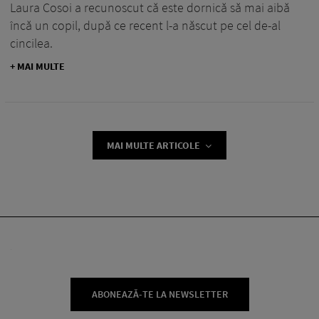
Laura Cosoi a recunoscut că este dornică să mai aibă
încă un copil, după ce recent l-a născut pe cel de-al
cincilea.
+ MAI MULTE
MAI MULTE ARTICOLE
ABONEAZĂ-TE LA NEWSLETTER