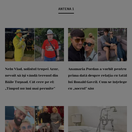
ANTENA 1
Nelu Vlad, solistul trupei Azur,
Anamaria Pordan a vorbit pentru
nevoit să își vândă terenul din
prima dată despre relația cu tatăl
Băile Tușnad. Cât cere pe el:
lui Ronald Gavril. Cum se înțelege
„Timpul nu îmi mai permite”
cu „socrul” său