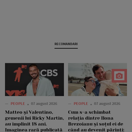
RECOMANDARI
—
PEOPLE
07 august 2026
—
PEOPLE
07 august 2026
Matteo și Valentino,
Cum s-a schimbat
gemenii lui Ricky Martin,
relația dintre Ilona
au împlinit 18 ani.
Brezoianu și soțul ei de
Imaginea rară publicată
când au devenit părinți: