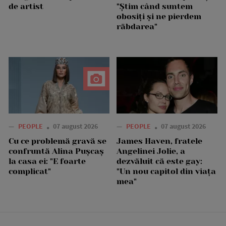
de artist
"Știm când suntem
obosiți și ne pierdem
răbdarea"
—
PEOPLE
07 august 2026
—
PEOPLE
07 august 2026
Cu ce problemă gravă se
James Haven, fratele
confruntă Alina Pușcaș
Angelinei Jolie, a
la casa ei: "E foarte
dezvăluit că este gay:
complicat"
"Un nou capitol din viața
mea"