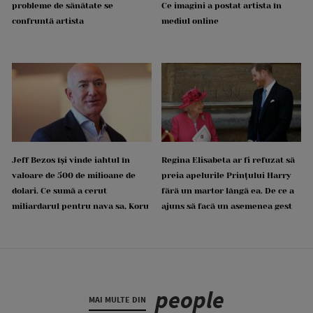
probleme de sănătate se
Ce imagini a postat artista în
confruntă artista
mediul online
Jeff Bezos își vinde iahtul în
Regina Elisabeta ar fi refuzat să
valoare de 500 de milioane de
preia apelurile Prințului Harry
dolari. Ce sumă a cerut
fără un martor lângă ea. De ce a
miliardarul pentru nava sa, Koru
ajuns să facă un asemenea gest
people
MAI MULTE DIN