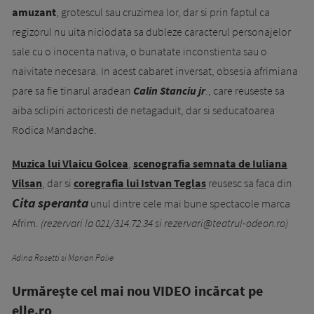
amuzant
, grotescul sau cru­zimea lor, dar si prin faptul ca
regizorul nu uita niciodata sa dubleze carac­terul personajelor
sale cu o inocenta nativa, o bunatate inconstienta sau o
naivitate necesara. In acest cabaret inversat, obsesia afrimiana
pare sa fie tinarul aradean
Calin Stanciu jr
., care reuseste sa
aiba sclipiri actoricesti de netagaduit, dar si seducatoarea
Rodica Mandache.
Muzica lui Vlaicu Golcea
,
scenografia semnata de Iuliana
Vilsan
, dar si
coregrafia lui Istvan Teglas
reusesc sa faca din
Cita spe­ranta
unul dintre cele mai bune spectacole marca
Afrim.
(rezervari la 021/314.72.34 si
rezervari@teatrul-odeon.ro
)
Adina Rosetti si Marian Palie
Urmăreşte cel mai nou VIDEO incărcat pe
elle.ro