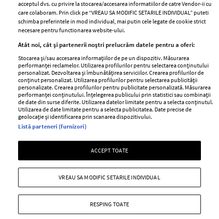
acceptul dvs. cu privire la stocarea/accesarea informatiilor de catre Vendor-ii cu
Abonamente
care colaboram. Prin click pe “VREAU SA MODIFIC SETARILE INDIVIDUAL” puteti
schimba preferintele in mod individual, mai putin cele legate de cookie strict
necesare pentru functionarea website-ului.
Stiri
Libertatea pentru
Atât noi, cât și partenerii noștri prelucrăm datele pentru a oferi:
femei
GSP
Stocarea și/sau accesarea informațiilor de pe un dispozitiv. Măsurarea
Viva
performanței reclamelor. Utilizarea profilurilor pentru selectarea conținutului
Unica
personalizat. Dezvoltarea și îmbunătățirea serviciilor. Crearea profilurilor de
Avantaje
conținut personalizat. Utilizarea profilurilor pentru selectarea publicității
Baby
personalizate. Crearea profilurilor pentru publicitate personalizată. Măsurarea
Retete practice
performanței conținutului. Înțelegerea publicului prin statistici sau combinații
Retete
de date din surse diferite. Utilizarea datelor limitate pentru a selecta conținutul.
Utilizarea de date limitate pentru a selecta publicitatea. Date precise de
geolocație și identificarea prin scanarea dispozitivului.
Pariază responsabil! Decizia ONJN nr. 821/25.09.2025.
Listă parteneri (furnizori)
Jocurile de noroc sunt interzise minorilor.
ACCEPT TOATE
Copyright © 2026 Ringier Romania SRL
VREAU SA MODIFIC SETARILE INDIVIDUAL
RESPING TOATE