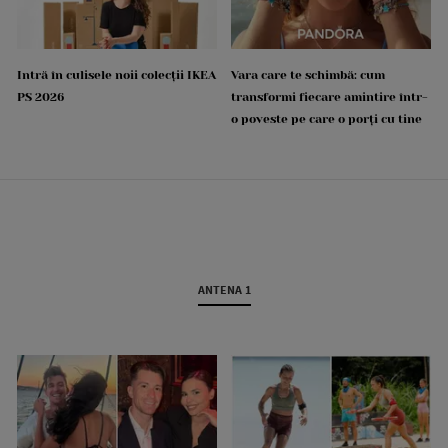
Intră în culisele noii colecții IKEA
Vara care te schimbă: cum
PS 2026
transformi fiecare amintire într-
o poveste pe care o porți cu tine
ANTENA 1