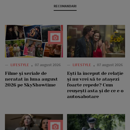
RECOMANDARI
—
LIFESTYLE
07 august 2026
—
LIFESTYLE
07 august 2026
Filme și seriale de
Ești la început de relație
neratat în luna august
și nu vrei să te atașezi
2026 pe SkyShowtime
foarte repede? Cum
reușești asta și de ce e o
autosabotare