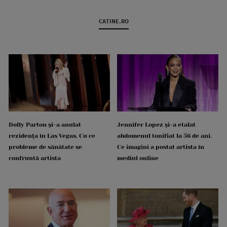
CATINE.RO
Dolly Parton și-a anulat
Jennifer Lopez și-a etalat
rezidența în Las Vegas. Cu ce
abdomenul tonifiat la 56 de ani.
probleme de sănătate se
Ce imagini a postat artista în
confruntă artista
mediul online