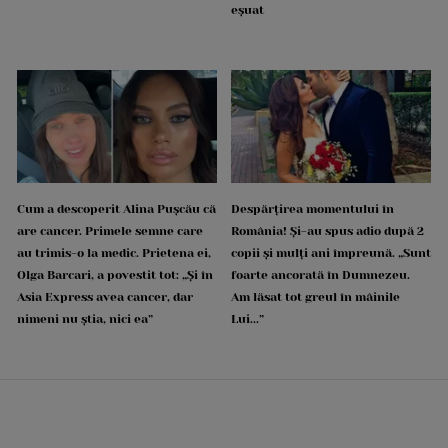
eșuat
Cum a descoperit Alina Pușcău că
Despărțirea momentului în
are cancer. Primele semne care
România! Și-au spus adio după 2
au trimis-o la medic. Prietena ei,
copii și mulți ani împreună. „Sunt
Olga Barcari, a povestit tot: „Și în
foarte ancorată în Dumnezeu.
Asia Express avea cancer, dar
Am lăsat tot greul în mâinile
nimeni nu știa, nici ea”
Lui...”