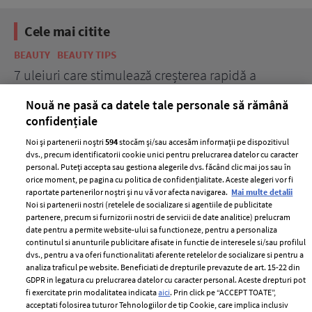
Cele mai citite
BEAUTY
BEAUTY TIPS
BE
țe
7 uleiuri care stimulează creșterea rapidă a
Ce
părului
de
Nouă ne pasă ca datele tale personale să rămână
confidențiale
Noi și partenerii noștri
594
stocăm și/sau accesăm informații pe dispozitivul
dvs., precum identificatorii cookie unici pentru prelucrarea datelor cu caracter
personal. Puteți accepta sau gestiona alegerile dvs. făcând clic mai jos sau în
orice moment, pe pagina cu politica de confidențialitate. Aceste alegeri vor fi
raportate partenerilor noștri și nu vă vor afecta navigarea.
Mai multe detalii
Noi si partenerii nostri (retelele de socializare si agentiile de publicitate
partenere, precum si furnizorii nostri de servicii de date analitice) prelucram
ELLE Style Awards
Termeni si conditii
date pentru a permite website-ului sa functioneze, pentru a personaliza
2024
continutul si anunturile publicitare afisate in functie de interesele si/sau profilul
Politica de
dvs., pentru a va oferi functionalitati aferente retelelor de socializare si pentru a
Despre ELLE
confidențialitate
analiza traficul pe website. Beneficiati de drepturile prevazute de art. 15-22 din
Romania
GDPR in legatura cu prelucrarea datelor cu caracter personal. Aceste drepturi pot
Politica de cookies
fi exercitate prin modalitatea indicata
aici
. Prin click pe “ACCEPT TOATE”,
Contact
Publicitate
acceptati folosirea tuturor Tehnologiilor de tip Cookie, care implica inclusiv