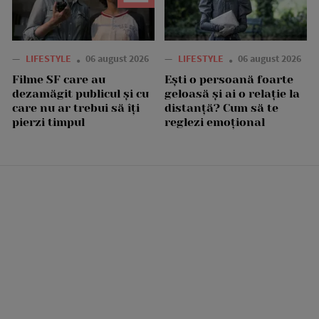
—
LIFESTYLE
06 august 2026
—
LIFESTYLE
06 august 2026
Filme SF care au
Ești o persoană foarte
dezamăgit publicul și cu
geloasă și ai o relație la
care nu ar trebui să îți
distanță? Cum să te
pierzi timpul
reglezi emoțional