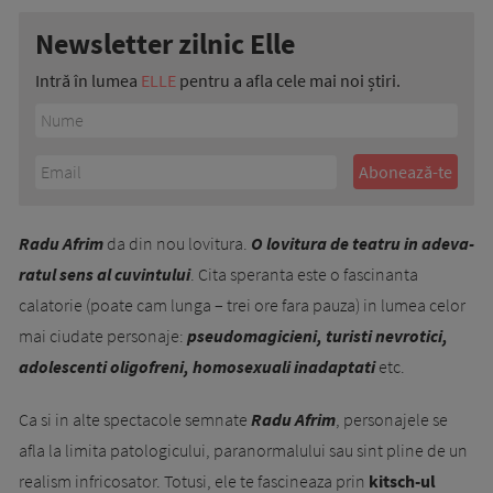
Newsletter zilnic Elle
Intră în lumea
ELLE
pentru a afla cele mai noi știri.
Radu Afrim
da din nou lovitura.
O lovitura de teatru in adev­a­
ra­tul sens al cuvintului
. Cita speranta este o fascinanta
calatorie (poate cam lunga – trei ore fara pauza) in lumea celor
mai ciudate personaje:
pseudomagicieni, turisti nevrotici,
adolescenti oligofreni, homosexuali inadaptati
etc.
Ca si in alte spectacole semnate
Radu Afrim
, personajele se
afla la limita patologicului, paranormalului sau sint pline de un
realism infricosator. Totusi, ele te fascineaza prin
kitsch-ul