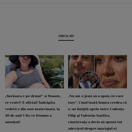
UNICA.RO
„Surioara e pe drum!” :o Wooow,
„Nu mi-e jenă să o spun cu voce
ce veste!! E oficial! Îndrăgita
tare”. Când toată lumea credea că
vedetă e din nou însărcinată, la
s-au liniștit apele între Codruța
40 de ani! Uite ce frumos a
Filip și Valentin Sanfira,
anunțat!
cântăreața a decis să spună tot
adevărul despre mariajul ei