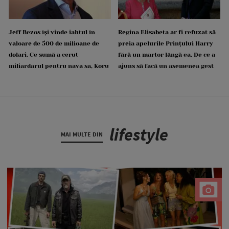
Jeff Bezos își vinde iahtul în
Regina Elisabeta ar fi refuzat să
valoare de 500 de milioane de
preia apelurile Prințului Harry
dolari. Ce sumă a cerut
fără un martor lângă ea. De ce a
miliardarul pentru nava sa, Koru
ajuns să facă un asemenea gest
lifestyle
MAI MULTE DIN