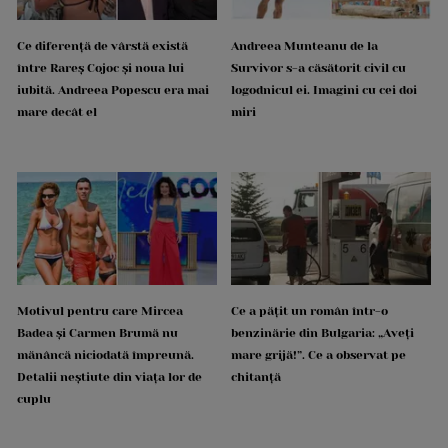
Ce diferență de vârstă există
Andreea Munteanu de la
între Rareș Cojoc și noua lui
Survivor s-a căsătorit civil cu
iubită. Andreea Popescu era mai
logodnicul ei. Imagini cu cei doi
mare decât el
miri
Motivul pentru care Mircea
Ce a pățit un român într-o
Badea și Carmen Brumă nu
benzinărie din Bulgaria: „Aveți
mănâncă niciodată împreună.
mare grijă!”. Ce a observat pe
Detalii neștiute din viața lor de
chitanță
cuplu