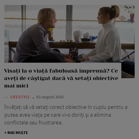
Visați la o viață fabuloasă împreună? Ce
aveți de câștigat dacă vă setați obiective
mai mici
—
LIFESTYLE
03 august 2026
Învățați să vă setați corect obiective în cuplu pentru a
putea avea viața pe care vi-o doriți și a elimina
conflictele sau frustrarea.
+ MAI MULTE