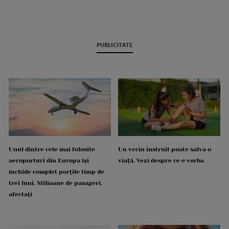
PUBLICITATE
Unul dintre cele mai folosite
Un vecin instruit poate salva o
aeroporturi din Europa își
viață. Vezi despre ce e vorba
închide complet porțile timp de
trei luni. Milioane de pasageri,
afectați