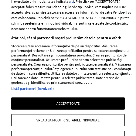
fi exercitate prin modalitatea indicata
aici
. Prin click pe “ACCEPT TOATE”,
Contact
Publicitate
acceptati folosirea tuturor Tehnologiilor de tip Cookie, care implica inclusiv
acceptul dvs. cu privire la stocarea/accesarea informatiilor de catre Vendor-ii cu
Abonamente
care colaboram. Prin click pe “VREAU SA MODIFIC SETARILE INDIVIDUAL” puteti
schimba preferintele in mod individual, mai putin cele legate de cookie strict
necesare pentru functionarea website-ului.
Stiri
Libertatea pentru
Atât noi, cât și partenerii noștri prelucrăm datele pentru a oferi:
femei
GSP
Stocarea și/sau accesarea informațiilor de pe un dispozitiv. Măsurarea
Viva
performanței reclamelor. Utilizarea profilurilor pentru selectarea conținutului
Unica
personalizat. Dezvoltarea și îmbunătățirea serviciilor. Crearea profilurilor de
Avantaje
conținut personalizat. Utilizarea profilurilor pentru selectarea publicității
Baby
personalizate. Crearea profilurilor pentru publicitate personalizată. Măsurarea
Retete practice
performanței conținutului. Înțelegerea publicului prin statistici sau combinații
Retete
de date din surse diferite. Utilizarea datelor limitate pentru a selecta conținutul.
Utilizarea de date limitate pentru a selecta publicitatea. Date precise de
geolocație și identificarea prin scanarea dispozitivului.
Pariază responsabil! Decizia ONJN nr. 821/25.09.2025.
Listă parteneri (furnizori)
Jocurile de noroc sunt interzise minorilor.
ACCEPT TOATE
Copyright © 2026 Ringier Romania SRL
VREAU SA MODIFIC SETARILE INDIVIDUAL