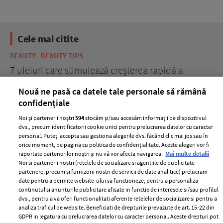
Cele mai citite
BEAUTY
BEAUTY TIPS
BE
țe
7 uleiuri care stimulează creșterea rapidă a
Ce
părului
de
Nouă ne pasă ca datele tale personale să rămână
confidențiale
Noi și partenerii noștri
594
stocăm și/sau accesăm informații pe dispozitivul
dvs., precum identificatorii cookie unici pentru prelucrarea datelor cu caracter
personal. Puteți accepta sau gestiona alegerile dvs. făcând clic mai jos sau în
orice moment, pe pagina cu politica de confidențialitate. Aceste alegeri vor fi
raportate partenerilor noștri și nu vă vor afecta navigarea.
Mai multe detalii
Noi si partenerii nostri (retelele de socializare si agentiile de publicitate
partenere, precum si furnizorii nostri de servicii de date analitice) prelucram
ELLE Style Awards
Termeni si conditii
date pentru a permite website-ului sa functioneze, pentru a personaliza
2024
continutul si anunturile publicitare afisate in functie de interesele si/sau profilul
Politica de
dvs., pentru a va oferi functionalitati aferente retelelor de socializare si pentru a
Despre ELLE
confidențialitate
analiza traficul pe website. Beneficiati de drepturile prevazute de art. 15-22 din
Romania
GDPR in legatura cu prelucrarea datelor cu caracter personal. Aceste drepturi pot
Politica de cookies