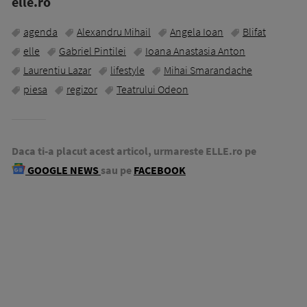
elle.ro
agenda
Alexandru Mihail
Angela Ioan
Blifat
elle
Gabriel Pintilei
Ioana Anastasia Anton
Laurentiu Lazar
lifestyle
Mihai Smarandache
piesa
regizor
Teatrului Odeon
Daca ti-a placut acest articol, urmareste ELLE.ro pe
GOOGLE NEWS
sau pe
FACEBOOK