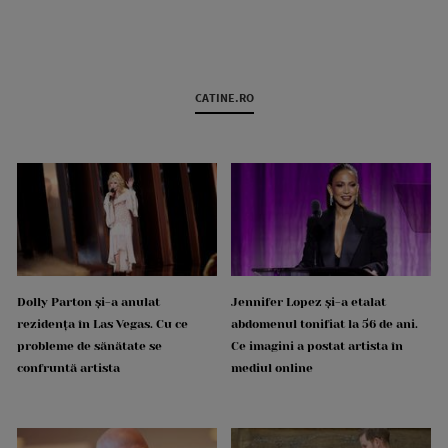
CATINE.RO
Dolly Parton și-a anulat
Jennifer Lopez și-a etalat
rezidența în Las Vegas. Cu ce
abdomenul tonifiat la 56 de ani.
probleme de sănătate se
Ce imagini a postat artista în
confruntă artista
mediul online