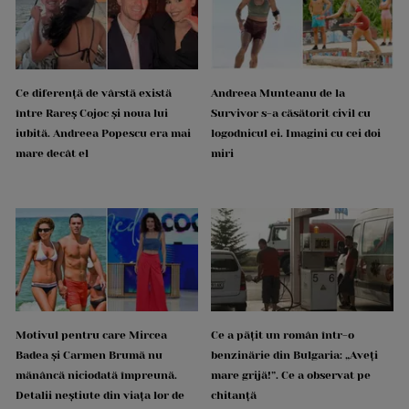
Ce diferență de vârstă există
Andreea Munteanu de la
între Rareș Cojoc și noua lui
Survivor s-a căsătorit civil cu
iubită. Andreea Popescu era mai
logodnicul ei. Imagini cu cei doi
mare decât el
miri
Motivul pentru care Mircea
Ce a pățit un român într-o
Badea și Carmen Brumă nu
benzinărie din Bulgaria: „Aveți
mănâncă niciodată împreună.
mare grijă!”. Ce a observat pe
Detalii neștiute din viața lor de
chitanță