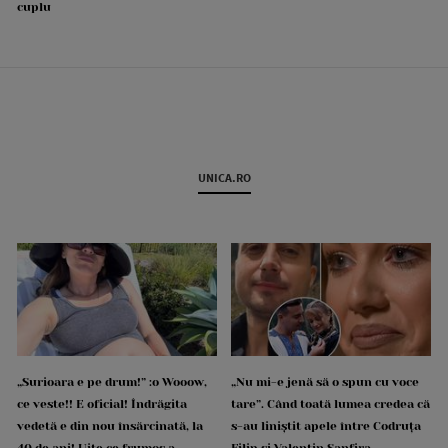
cuplu
UNICA.RO
„Surioara e pe drum!” :o Wooow,
„Nu mi-e jenă să o spun cu voce
ce veste!! E oficial! Îndrăgita
tare”. Când toată lumea credea că
vedetă e din nou însărcinată, la
s-au liniștit apele între Codruța
40 de ani! Uite ce frumos a
Filip și Valentin Sanfira,