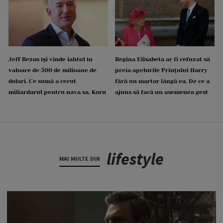
Jeff Bezos își vinde iahtul în
Regina Elisabeta ar fi refuzat să
valoare de 500 de milioane de
preia apelurile Prințului Harry
dolari. Ce sumă a cerut
fără un martor lângă ea. De ce a
miliardarul pentru nava sa, Koru
ajuns să facă un asemenea gest
lifestyle
MAI MULTE DIN