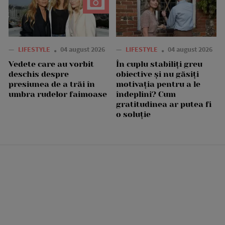
—
LIFESTYLE
04 august 2026
—
LIFESTYLE
04 august 2026
Vedete care au vorbit
În cuplu stabiliți greu
deschis despre
obiective și nu găsiți
presiunea de a trăi în
motivația pentru a le
umbra rudelor faimoase
îndeplini? Cum
gratitudinea ar putea fi
o soluție