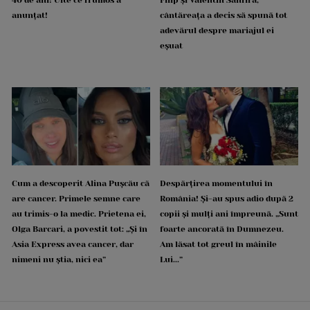
anunțat!
cântăreața a decis să spună tot
adevărul despre mariajul ei
eșuat
Cum a descoperit Alina Pușcău că
Despărțirea momentului în
are cancer. Primele semne care
România! Și-au spus adio după 2
au trimis-o la medic. Prietena ei,
copii și mulți ani împreună. „Sunt
Olga Barcari, a povestit tot: „Și în
foarte ancorată în Dumnezeu.
Asia Express avea cancer, dar
Am lăsat tot greul în mâinile
nimeni nu știa, nici ea”
Lui...”