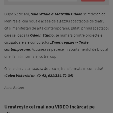
Dupa 62 de ani,
Sala Studio a Teatrului Odeon
se redeschide.
Menirea ei cea noua e aceea de a gazdui spectacole de teatru,
cit si manifestari de arta contemporana. Blifat, primul spectacol
care se joaca la
Odeon Studio
, se numara printre proiectele
cistigatoare ale concursului
„Tineri regizori – Texte
contemporane
. Actiunea se petrece in apartamentul de bloc al
unei familii normale, cu trei copii.
O felie din viata noastra de zi cu zi, transformata in comedie!
(
Calea Victoriei nr. 40-42, 021/314.72.34)
Alina Baisan
Urmăreşte cel mai nou VIDEO incărcat pe