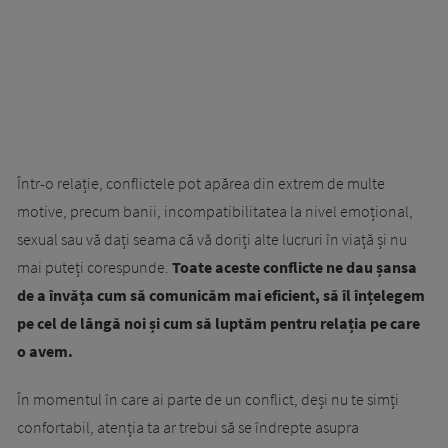
Într-o relație, conflictele pot apărea din extrem de multe
motive, precum banii, incompatibilitatea la nivel emoțional,
sexual sau vă dați seama că vă doriți alte lucruri în viață și nu
mai puteți corespunde.
Toate aceste conflicte ne dau șansa
de a învăța cum să comunicăm mai eficient, să îl înțelegem
pe cel de lângă noi și cum să luptăm pentru relația pe care
o avem.
În momentul în care ai parte de un conflict, deși nu te simți
confortabil, atenția ta ar trebui să se îndrepte asupra