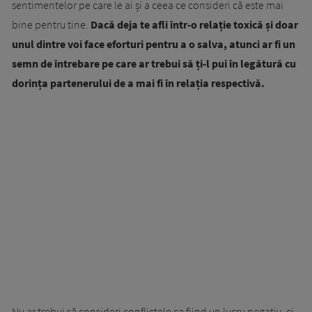
sentimentelor pe care le ai și a ceea ce consideri că este mai
bine pentru tine.
Dacă deja te afli într-o relație toxică și doar
unul dintre voi face eforturi pentru a o salva, atunci ar fi un
semn de întrebare pe care ar trebui să ți-l pui în legătură cu
dorința partenerului de a mai fi în relația respectivă.
Nu ar trebui să consideri conflictele ca fiind un lucru negativ, ci