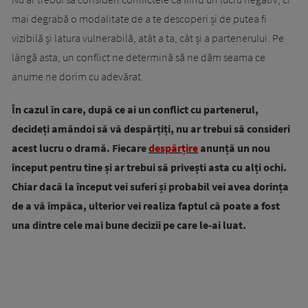
mai degrabă o modalitate de a te descoperi și de putea fi
vizibilă și latura vulnerabilă, atât a ta, cât și a partenerului. Pe
lângă asta, un conflict ne determină să ne dăm seama ce
anume ne dorim cu adevărat.
În cazul în care, după ce ai un conflict cu partenerul,
decideți amândoi să vă despărțiți, nu ar trebui să consideri
acest lucru o dramă. Fiecare
despărțire
anunță un nou
început pentru tine și ar trebui să privești asta cu alți ochi.
Chiar dacă la început vei suferi și probabil vei avea dorința
de a vă împăca, ulterior vei realiza faptul că poate a fost
una dintre cele mai bune decizii pe care le-ai luat.