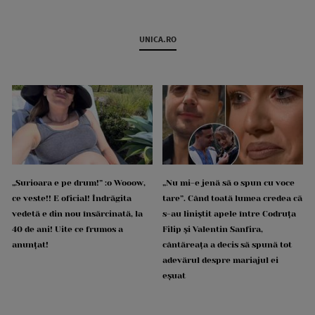
UNICA.RO
„Surioara e pe drum!” :o Wooow,
„Nu mi-e jenă să o spun cu voce
ce veste!! E oficial! Îndrăgita
tare”. Când toată lumea credea că
vedetă e din nou însărcinată, la
s-au liniștit apele între Codruța
40 de ani! Uite ce frumos a
Filip și Valentin Sanfira,
anunțat!
cântăreața a decis să spună tot
adevărul despre mariajul ei
eșuat