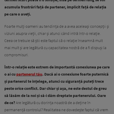
acumula frustrări față de partener, implicit față de relația
pe care o aveți.
Foarte mulți oameni au tendința de a avea aceleași concepții și
viziuni asupra vieții, chiar și atunci când intră într-o relație.
Ceea ce trebuie să știi este faptul că o relație înseamnă mult
mai mult și are legătură cu capacitatea nostră de a fi dispuși la
compromisuri.
Într-o relație este extrem de importantă conexiunea pe care
o ai cu
partenerul tău
. Dacă ai o conexiune foarte puternică
și partenerul te înțelege, atunci cu siguranță puteți trece
peste orice conflict. Dar chiar și așa, ne este destul de greu
să lăsăm de la noi și să-i dăm dreptate partenerului. Oare
de ce?
Are legătură cu dorința noastră de a deține în
permanență controlul? Realitatea ne dovedește faptul că vrem