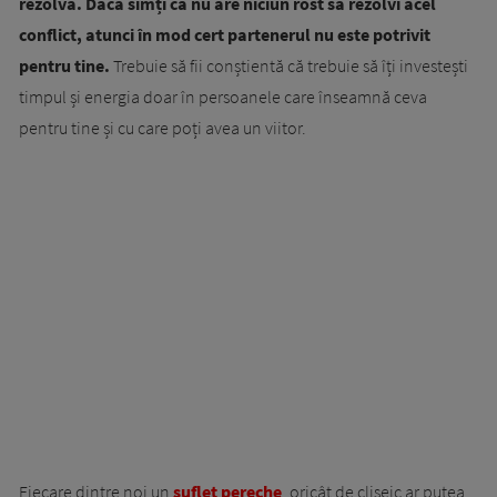
rezolva. Dacă simți că nu are niciun rost să rezolvi acel
conflict, atunci în mod cert partenerul nu este potrivit
pentru tine.
Trebuie să fii conștientă că trebuie să îți investești
timpul și energia doar în persoanele care înseamnă ceva
pentru tine și cu care poți avea un viitor.
Fiecare dintre noi un
suflet pereche
, oricât de clișeic ar putea