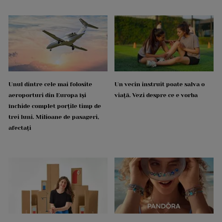
Unul dintre cele mai folosite
Un vecin instruit poate salva o
aeroporturi din Europa își
viață. Vezi despre ce e vorba
închide complet porțile timp de
trei luni. Milioane de pasageri,
afectați