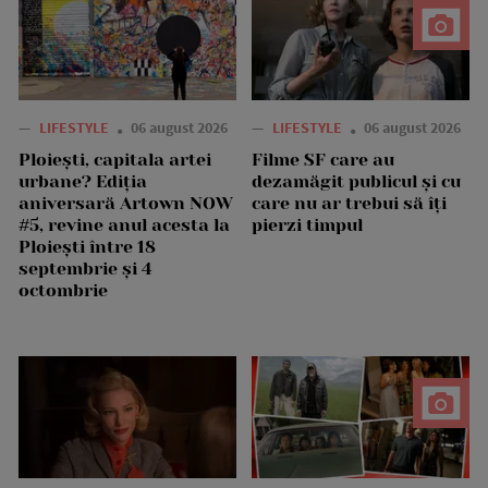
—
LIFESTYLE
06 august 2026
—
LIFESTYLE
06 august 2026
Ploiești, capitala artei
Filme SF care au
urbane? Ediția
dezamăgit publicul și cu
aniversară Artown NOW
care nu ar trebui să îți
#5, revine anul acesta la
pierzi timpul
Ploiești între 18
septembrie și 4
octombrie