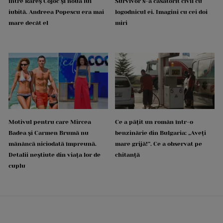
între Rareș Cojoc și noua lui
Survivor s-a căsătorit civil cu
iubită. Andreea Popescu era mai
logodnicul ei. Imagini cu cei doi
mare decât el
miri
Motivul pentru care Mircea
Ce a pățit un român într-o
Badea și Carmen Brumă nu
benzinărie din Bulgaria: „Aveți
mănâncă niciodată împreună.
mare grijă!”. Ce a observat pe
Detalii neștiute din viața lor de
chitanță
cuplu