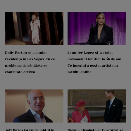
Dolly Parton și-a anulat
Jennifer Lopez și-a etalat
rezidența în Las Vegas. Cu ce
abdomenul tonifiat la 56 de ani.
probleme de sănătate se
Ce imagini a postat artista în
confruntă artista
mediul online
Jeff Bezos își vinde iahtul în
Regina Elisabeta ar fi refuzat să