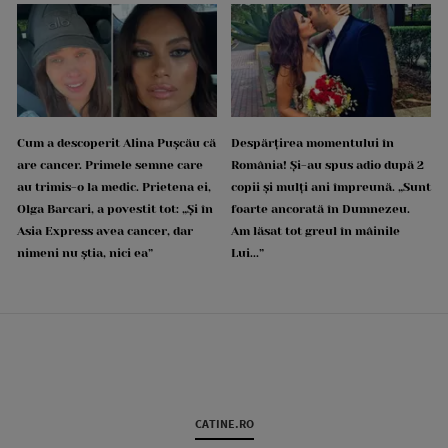
Cum a descoperit Alina Pușcău că
Despărțirea momentului în
are cancer. Primele semne care
România! Și-au spus adio după 2
au trimis-o la medic. Prietena ei,
copii și mulți ani împreună. „Sunt
Olga Barcari, a povestit tot: „Și în
foarte ancorată în Dumnezeu.
Asia Express avea cancer, dar
Am lăsat tot greul în mâinile
nimeni nu știa, nici ea”
Lui...”
CATINE.RO