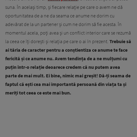
suna. În același timp, și fiecare relație pe care o avem ne dă
oportunitatea de a ne da seama ce anume ne dorim cu
adevărat de la un partener și cum ne dorim să fie acesta. În
momentul acela, poți avea și un conflict interior care se rezumă
la ceea ce îți dorești și relația pe care o ai în prezent.
Trebuie să
ai tăria de caracter pentru a conștientiza ce anume te face
fericită și ce anume nu. Avem tendința de a ne mulțumi cu
puțin într-o relație deoarece credem că nu putem avea
parte de mai mult. Ei bine, nimic mai greșit! Dă-ți seama de
faptul că ești cea mai importantă persoană din viața ta și
meriți tot ceea ce este mai bun.