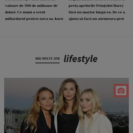
valoare de 500 de milioane de
preia apelurile Prințului Harry
dolari. Ce sumă a cerut
fără un martor lângă ea. De ce a
miliardarul pentru nava sa, Koru
ajuns să facă un asemenea gest
lifestyle
MAI MULTE DIN