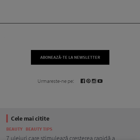
ABONEAZĂ-TE LA NEWSLETTER
Urmareste-ne pe:
Cele mai citite
BEAUTY
BEAUTY TIPS
BE
țe
7 uleiuri care stimulează creșterea rapidă a
Ce