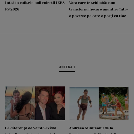
Intră în culisele noii colecții IKEA
Vara care te schimbă: cum
PS 2026
transformi fiecare amintire într-
o poveste pe care o porți cu tine
ANTENA 1
Ce diferență de vârstă există
Andreea Munteanu de la