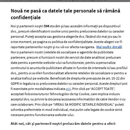
părului
de
Nouă ne pasă ca datele tale personale să rămână
confidențiale
Noi și partenerii noștri
594
stocăm și/sau accesăm informații pe dispozitivul
dvs., precum identificatorii cookie unici pentru prelucrarea datelor cu caracter
personal. Puteți accepta sau gestiona alegerile dvs. făcând clic mai jos sau în
orice moment, pe pagina cu politica de confidențialitate. Aceste alegeri vor fi
raportate partenerilor noștri și nu vă vor afecta navigarea.
Mai multe detalii
Noi si partenerii nostri (retelele de socializare si agentiile de publicitate
partenere, precum si furnizorii nostri de servicii de date analitice) prelucram
ELLE Style Awards
Termeni si conditii
date pentru a permite website-ului sa functioneze, pentru a personaliza
2024
continutul si anunturile publicitare afisate in functie de interesele si/sau profilul
Politica de
dvs., pentru a va oferi functionalitati aferente retelelor de socializare si pentru a
Despre ELLE
confidențialitate
analiza traficul pe website. Beneficiati de drepturile prevazute de art. 15-22 din
Romania
GDPR in legatura cu prelucrarea datelor cu caracter personal. Aceste drepturi pot
Politica de cookies
fi exercitate prin modalitatea indicata
aici
. Prin click pe “ACCEPT TOATE”,
Contact
Publicitate
acceptati folosirea tuturor Tehnologiilor de tip Cookie, care implica inclusiv
acceptul dvs. cu privire la stocarea/accesarea informatiilor de catre Vendor-ii cu
Abonamente
care colaboram. Prin click pe “VREAU SA MODIFIC SETARILE INDIVIDUAL” puteti
schimba preferintele in mod individual, mai putin cele legate de cookie strict
necesare pentru functionarea website-ului.
Stiri
Libertatea pentru
Atât noi, cât și partenerii noștri prelucrăm datele pentru a oferi:
femei
GSP