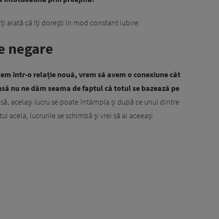
ți arată că îți dorești în mod constant iubire:
de negare
tem într-o relație nouă, vrem să avem o conexiune cât
însă nu ne dăm seama de faptul că totul se bazează pe
să, același lucru se poate întâmpla și după ce unul dintre
ul acela, lucrurile se schimbă și vrei să ai aceeași