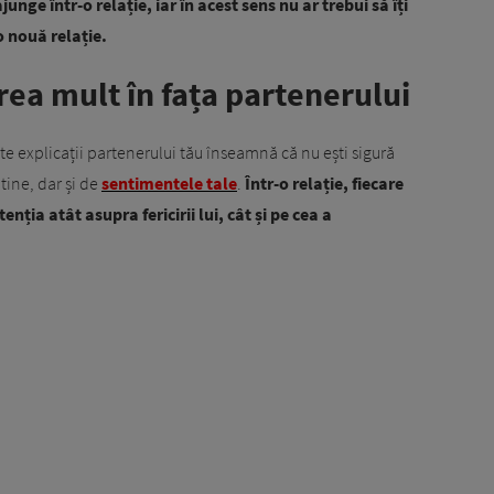
junge într-o relație, iar în acest sens nu ar trebui să îți
-o nouă relație.
prea mult în fața partenerului
te explicații partenerului tău înseamnă că nu ești sigură
tine, dar și de
sentimentele tale
.
Într-o relație, fiecare
enția atât asupra fericirii lui, cât și pe cea a