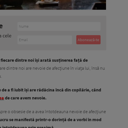
e
a cele
fiecare dintre noi își arată susținerea față de
are dintre noi are nevoie de afecțiune în viața lui, însă nu
u.
de a fi iubit își are rădăcina încă din copilărie, când
ea
de care avem nevoie.
spre o obsesie de a avea întotdeauna nevoie de afecțiune
lucru se manifestă printr-o dorință de a vorbi în mod
ea întotdeauna prin preajmă.