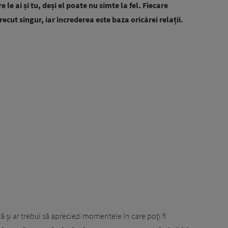
le ai și tu, deși el poate nu simte la fel. Fiecare
cut singur, iar încrederea este baza oricărei relații.
 și ar trebui să apreciezi momentele în care poți fi