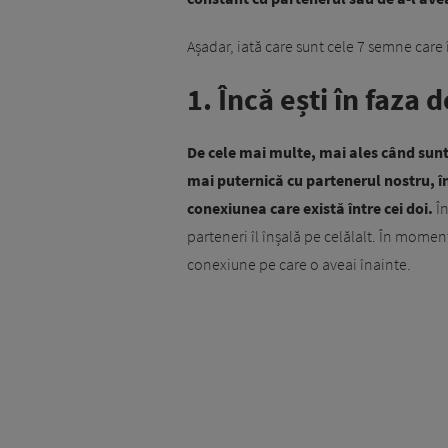
Așadar, iată care sunt cele 7 semne care î
1. Încă ești în faza 
De cele mai multe, mai ales când sun
mai puternică cu partenerul nostru, 
conexiunea care există între cei doi.
În
parteneri îl înșală pe celălalt. În moment
conexiune pe care o aveai înainte.