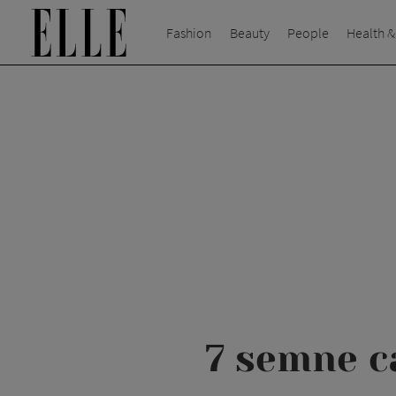
Fashion
Beauty
People
Health &
7 semne ca