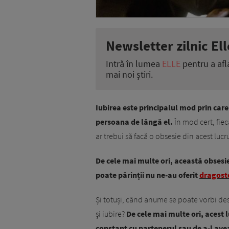
Newsletter zilnic Ell
Intră în lumea
ELLE
pentru a afl
mai noi știri.
Iubirea este principalul mod prin care 
persoana de lângă el.
În mod cert, fiec
ar trebui să facă o obsesie din acest lucr
De cele mai multe ori, această obsesie 
poate părinții nu ne-au oferit
dragost
Și totuși, când anume se poate vorbi de
și iubire?
De cele mai multe ori, acest 
constant cu partenerul sau de a-l av