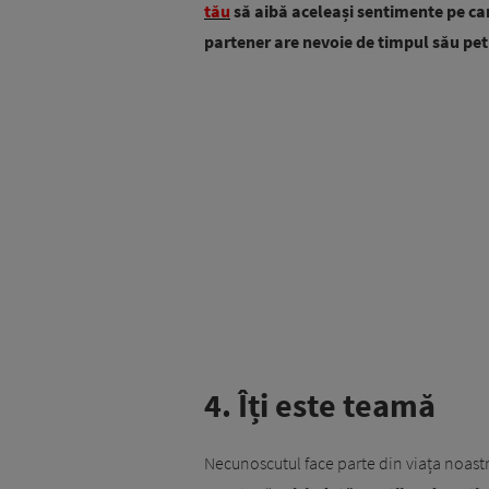
tău
să aibă aceleași sentimente pe care 
partener are nevoie de timpul său petre
4. Îți este teamă
Necunoscutul face parte din viața noastră