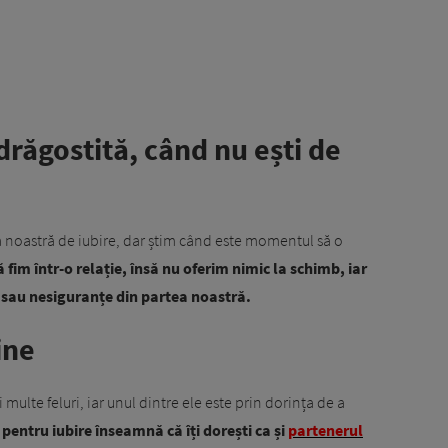
ndrăgostită, când nu ești de
a noastră de iubire, dar știm când este momentul să o
 fim într-o relație, însă nu oferim nimic la schimb, iar
i sau nesiguranțe din partea noastră.
ine
ulte feluri, iar unul dintre ele este prin dorința de a
pentru iubire înseamnă că îți dorești ca și
partenerul