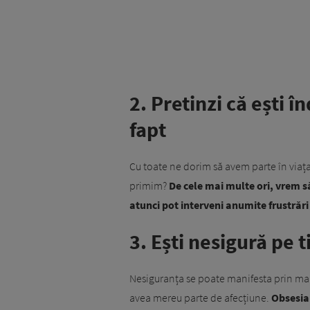
2. Pretinzi că ești î
fapt
Cu toate ne dorim să avem parte în viaț
primim?
De cele mai multe ori, vrem să
atunci pot interveni anumite frustrăr
3. Ești nesigură pe t
Nesiguranța se poate manifesta prin mai m
avea mereu parte de afecțiune.
Obsesia 