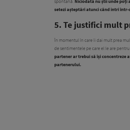
spontană.
Niciodată nu știi unde poți a
setezi așteptări atunci când intri într
5. Te justifici mult 
În momentul în care îi dai mult prea mul
de sentimentele pe care el le are pentru 
partener ar trebui să își concentreze at
partenerului.