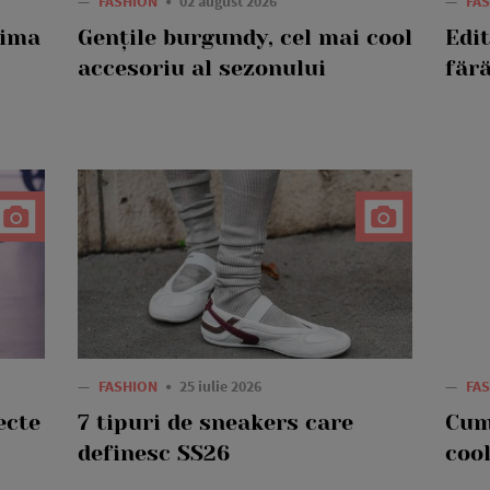
—
FASHION
02 august 2026
—
FA
rima
Gențile burgundy, cel mai cool
Edi
accesoriu al sezonului
fără
—
FASHION
25 iulie 2026
—
FA
ecte
7 tipuri de sneakers care
Cum
definesc SS26
cool