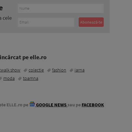
e
a cele
ncărcat pe elle.ro
twalk show
colectie
fashion
iarna
moda
toamna
ste ELLE.ro pe
GOOGLE NEWS
sau pe
FACEBOOK