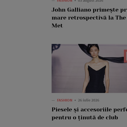
—
FASHION
03 august 2026
John Galliano primește p
mare retrospectivă la The
Met
—
FASHION
26 iulie 2026
Piesele și accesoriile perf
pentru o ținută de club