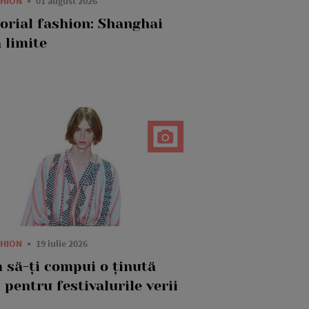
SHION
01 august 2026
torial fashion: Shanghai
 limite
SHION
19 iulie 2026
 să-ți compui o ținută
 pentru festivalurile verii