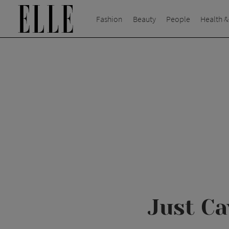
Fashion
Beauty
People
Health &
Just Ca