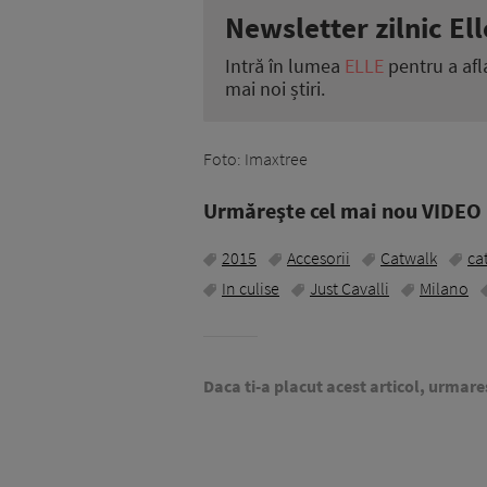
Newsletter zilnic Ell
Intră în lumea
ELLE
pentru a afl
mai noi știri.
Foto: Imaxtree
Urmăreşte cel mai nou VIDEO i
2015
Accesorii
Catwalk
ca
In culise
Just Cavalli
Milano
Daca ti-a placut acest articol, urmare