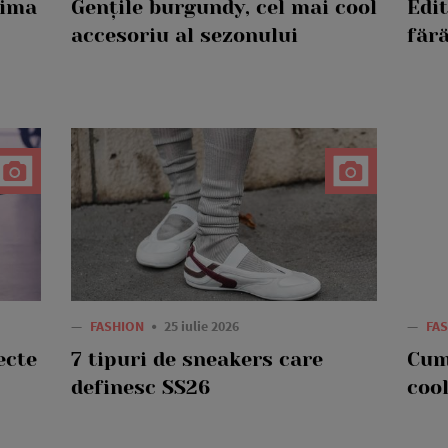
rima
Gențile burgundy, cel mai cool
Edi
accesoriu al sezonului
fără
—
FASHION
25 iulie 2026
—
FA
ecte
7 tipuri de sneakers care
Cum
definesc SS26
cool