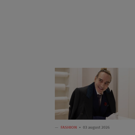
—
FASHION
03 august 2026