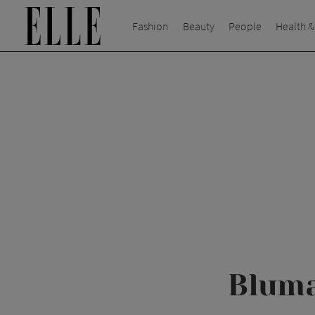
Fashion
Beauty
People
Health &
Bluma