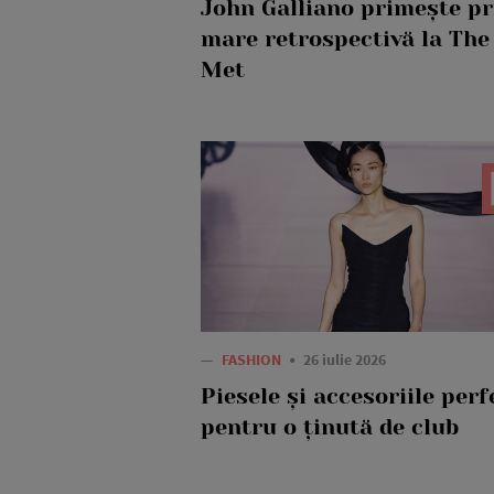
John Galliano primește p
mare retrospectivă la The
Met
—
FASHION
26 iulie 2026
Piesele și accesoriile perf
pentru o ținută de club