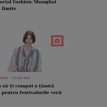
torial fashion: Shanghai
 limite
SHION
19 iulie 2026
 să-ți compui o ținută
 pentru festivalurile verii