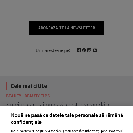
ABONEAZĂ-TE LA NEWSLETTER
Urmareste-ne pe:
Cele mai citite
BEAUTY
BEAUTY TIPS
BE
țe
7 uleiuri care stimulează creșterea rapidă a
Ce
părului
de
Nouă ne pasă ca datele tale personale să rămână
confidențiale
Noi și partenerii noștri
594
stocăm și/sau accesăm informații pe dispozitivul