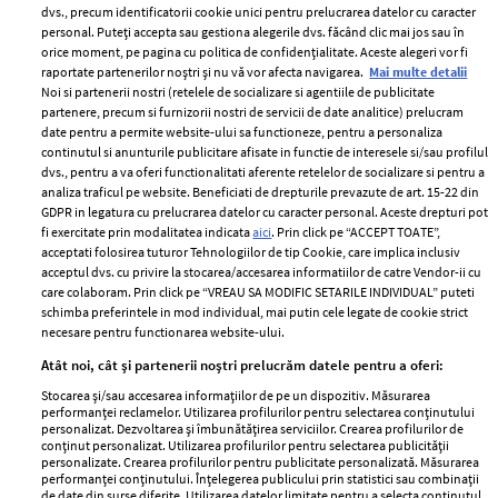
dvs., precum identificatorii cookie unici pentru prelucrarea datelor cu caracter
personal. Puteți accepta sau gestiona alegerile dvs. făcând clic mai jos sau în
orice moment, pe pagina cu politica de confidențialitate. Aceste alegeri vor fi
raportate partenerilor noștri și nu vă vor afecta navigarea.
Mai multe detalii
Noi si partenerii nostri (retelele de socializare si agentiile de publicitate
partenere, precum si furnizorii nostri de servicii de date analitice) prelucram
date pentru a permite website-ului sa functioneze, pentru a personaliza
ELLE Style Awards
Termeni si conditii
continutul si anunturile publicitare afisate in functie de interesele si/sau profilul
2024
Politica de
dvs., pentru a va oferi functionalitati aferente retelelor de socializare si pentru a
Despre ELLE
confidențialitate
analiza traficul pe website. Beneficiati de drepturile prevazute de art. 15-22 din
GDPR in legatura cu prelucrarea datelor cu caracter personal. Aceste drepturi pot
Romania
Politica de cookies
fi exercitate prin modalitatea indicata
aici
. Prin click pe “ACCEPT TOATE”,
Contact
acceptati folosirea tuturor Tehnologiilor de tip Cookie, care implica inclusiv
Publicitate
acceptul dvs. cu privire la stocarea/accesarea informatiilor de catre Vendor-ii cu
Abonamente
care colaboram. Prin click pe “VREAU SA MODIFIC SETARILE INDIVIDUAL” puteti
schimba preferintele in mod individual, mai putin cele legate de cookie strict
necesare pentru functionarea website-ului.
Stiri
Libertatea pentru
Atât noi, cât și partenerii noștri prelucrăm datele pentru a oferi:
femei
GSP
Stocarea și/sau accesarea informațiilor de pe un dispozitiv. Măsurarea
performanței reclamelor. Utilizarea profilurilor pentru selectarea conținutului
Viva
Unica
personalizat. Dezvoltarea și îmbunătățirea serviciilor. Crearea profilurilor de
conținut personalizat. Utilizarea profilurilor pentru selectarea publicității
Avantaje
Baby
personalizate. Crearea profilurilor pentru publicitate personalizată. Măsurarea
performanței conținutului. Înțelegerea publicului prin statistici sau combinații
Retete practice
Retete
de date din surse diferite. Utilizarea datelor limitate pentru a selecta conținutul.