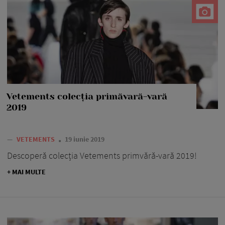
Vetements colecția primăvară-vară
2019
—
VETEMENTS
19 iunie 2019
Descoperă colecția Vetements primvără-vară 2019!
+ MAI MULTE