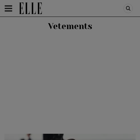
HOMEPAGE
/
FASHION
/
CATWALK SHOW
Vetements