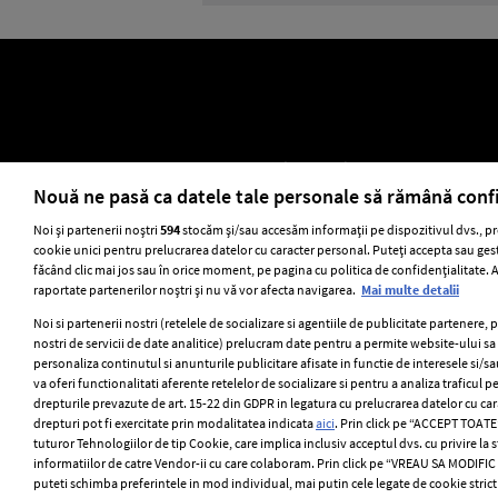
ELLE Style Awards 2024
Despre EL
Nouă ne pasă ca datele tale personale să rămână conf
Noi și partenerii noștri
594
stocăm și/sau accesăm informații pe dispozitivul dvs., pr
cookie unici pentru prelucrarea datelor cu caracter personal. Puteți accepta sau gest
Stiri
GSP
Uni
făcând clic mai jos sau în orice moment, pe pagina cu politica de confidențialitate. Ac
raportate partenerilor noștri și nu vă vor afecta navigarea.
Mai multe detalii
Noi si partenerii nostri (retelele de socializare si agentiile de publicitate partenere, 
nostri de servicii de date analitice) prelucram date pentru a permite website-ului s
personaliza continutul si anunturile publicitare afisate in functie de interesele si/sa
va oferi functionalitati aferente retelelor de socializare si pentru a analiza traficul p
drepturile prevazute de art. 15-22 din GDPR in legatura cu prelucrarea datelor cu ca
drepturi pot fi exercitate prin modalitatea indicata
aici
. Prin click pe “ACCEPT TOATE”
tuturor Tehnologiilor de tip Cookie, care implica inclusiv acceptul dvs. cu privire la
informatiilor de catre Vendor-ii cu care colaboram. Prin click pe “VREAU SA MODIFI
puteti schimba preferintele in mod individual, mai putin cele legate de cookie stric