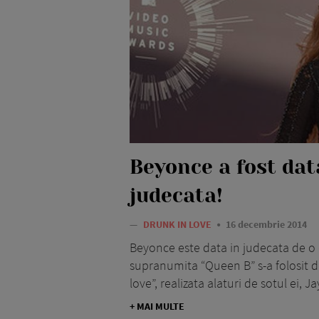
Beyonce a fost dat
judecata!
—
DRUNK IN LOVE
16 decembrie 2014
Beyonce este data in judecata de o 
supranumita “Queen B” s-a folosit d
love”, realizata alaturi de sotul ei, J
+ MAI MULTE