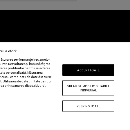
litica de confidențialitate
Politica de
ru a oferi:
 Măsurarea performanței reclamelor.
alizat. Dezvoltarea și îmbunătățirea
e
Retete practice
izarea profilurilor pentru selectarea
ACCEPT TOATE
itate personalizată. Măsurarea
tici sau combinații de date din surse
l. Utilizarea de date limitate pentru
area prin scanarea dispozitivului.
VREAU SA MODIFIC SETARILE
INDIVIDUAL
RESPING TOATE