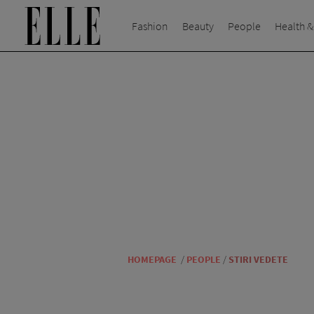
Fashion
Beauty
People
Health &
HOMEPAGE
/
PEOPLE
/
STIRI VEDETE