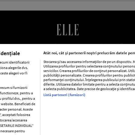
LE Romania
Contact
Abonamente
Termeni si conditii
Po
cookies
Publicitate
idențiale
Atât noi, cât și partenerii noștri prelucrăm datele pent
Stocarea și/sau accesarea informațiilor de pe un dispozitiv.
ecum identificatorii
Utilizarea profilurilor pentru selectarea conținutului person
iona alegerile dvs.
ca
Baby
Retete
Libertatea pentru femei
Viva
Avantaj
serviciilor. Crearea profilurilor de conținut personalizat. Util
este alegeri vor fi
publicității personalizate. Crearea profilurilor pentru public
performanței conținutului. Înțelegerea publicului prin statis
Pariază responsabil! Decizia ONJN nr. 821/25.09.2025.
diferite. Utilizarea datelor limitate pentru a selecta conținutu
Jocurile de noroc sunt interzise minorilor.
precum si furnizorii
a selecta publicitatea. Date precise de geolocație și identific
a functioneze, pentru a
Listă parteneri (furnizori)
u profilul dvs., pentru a
e website. Beneficiati de
racter personal. Aceste
Copyright © 2026 Ringier Romania SRL
, acceptati folosirea
 stocarea/accesarea
C SETARILE INDIVIDUAL”
t necesare pentru