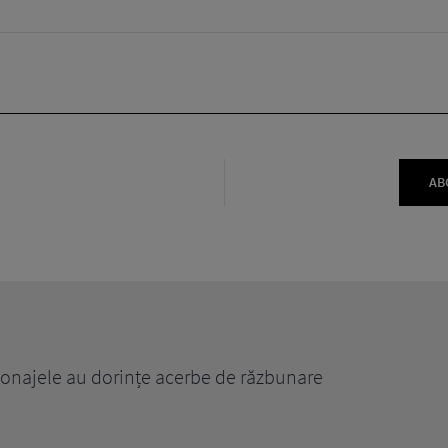
AB
rsonajele au dorințe acerbe de răzbunare