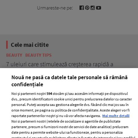
Urmareste-ne pe:
Cele mai citite
BEAUTY
BEAUTY TIPS
BE
țe
7 uleiuri care stimulează creșterea rapidă a
Ce
părului
de
Nouă ne pasă ca datele tale personale să rămână
confidențiale
Noi și partenerii noștri
594
stocăm și/sau accesăm informații pe dispozitivul
dvs., precum identificatorii cookie unici pentru prelucrarea datelor cu caracter
personal. Puteți accepta sau gestiona alegerile dvs. făcând clic mai jos sau în
orice moment, pe pagina cu politica de confidențialitate. Aceste alegeri vor fi
raportate partenerilor noștri și nu vă vor afecta navigarea.
Mai multe detalii
Noi si partenerii nostri (retelele de socializare si agentiile de publicitate
partenere, precum si furnizorii nostri de servicii de date analitice) prelucram
ELLE Style Awards
Termeni si conditii
date pentru a permite website-ului sa functioneze, pentru a personaliza
continutul si anunturile publicitare afisate in functie de interesele si/sau profilul