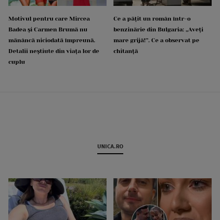
Motivul pentru care Mircea
Ce a pățit un român într-o
Badea și Carmen Brumă nu
benzinărie din Bulgaria: „Aveți
mănâncă niciodată împreună.
mare grijă!”. Ce a observat pe
Detalii neștiute din viața lor de
chitanță
cuplu
UNICA.RO