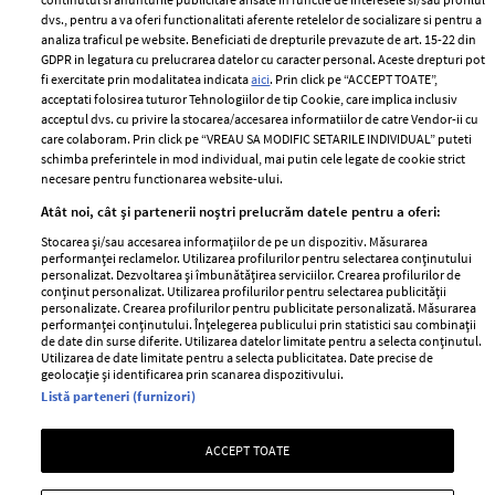
2024
Politica de
dvs., pentru a va oferi functionalitati aferente retelelor de socializare si pentru a
Despre ELLE
confidențialitate
analiza traficul pe website. Beneficiati de drepturile prevazute de art. 15-22 din
Romania
GDPR in legatura cu prelucrarea datelor cu caracter personal. Aceste drepturi pot
Politica de cookies
fi exercitate prin modalitatea indicata
aici
. Prin click pe “ACCEPT TOATE”,
Contact
Publicitate
acceptati folosirea tuturor Tehnologiilor de tip Cookie, care implica inclusiv
acceptul dvs. cu privire la stocarea/accesarea informatiilor de catre Vendor-ii cu
Abonamente
care colaboram. Prin click pe “VREAU SA MODIFIC SETARILE INDIVIDUAL” puteti
schimba preferintele in mod individual, mai putin cele legate de cookie strict
necesare pentru functionarea website-ului.
Stiri
Libertatea pentru
Atât noi, cât și partenerii noștri prelucrăm datele pentru a oferi:
femei
GSP
Stocarea și/sau accesarea informațiilor de pe un dispozitiv. Măsurarea
Viva
performanței reclamelor. Utilizarea profilurilor pentru selectarea conținutului
Unica
personalizat. Dezvoltarea și îmbunătățirea serviciilor. Crearea profilurilor de
Avantaje
conținut personalizat. Utilizarea profilurilor pentru selectarea publicității
Baby
personalizate. Crearea profilurilor pentru publicitate personalizată. Măsurarea
Retete practice
performanței conținutului. Înțelegerea publicului prin statistici sau combinații
Retete
de date din surse diferite. Utilizarea datelor limitate pentru a selecta conținutul.
Utilizarea de date limitate pentru a selecta publicitatea. Date precise de
geolocație și identificarea prin scanarea dispozitivului.
Pariază responsabil! Decizia ONJN nr. 821/25.09.2025.
Listă parteneri (furnizori)
Jocurile de noroc sunt interzise minorilor.
ACCEPT TOATE
Copyright © 2026 Ringier Romania SRL