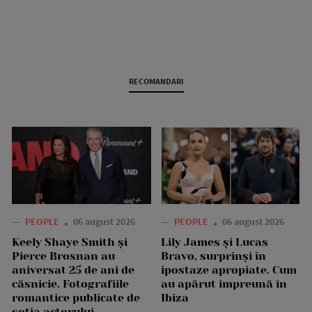
RECOMANDARI
—
PEOPLE
06 august 2026
—
PEOPLE
06 august 2026
Keely Shaye Smith și
Lily James și Lucas
Pierce Brosnan au
Bravo, surprinși în
aniversat 25 de ani de
ipostaze apropiate. Cum
căsnicie. Fotografiile
au apărut împreună în
romantice publicate de
Ibiza
soția actorului