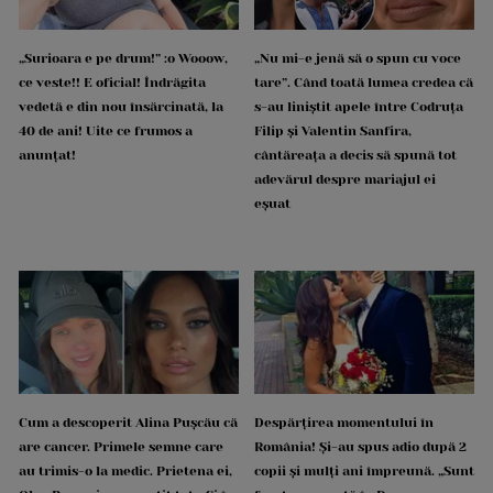
„Surioara e pe drum!” :o Wooow,
„Nu mi-e jenă să o spun cu voce
ce veste!! E oficial! Îndrăgita
tare”. Când toată lumea credea că
vedetă e din nou însărcinată, la
s-au liniștit apele între Codruța
40 de ani! Uite ce frumos a
Filip și Valentin Sanfira,
anunțat!
cântăreața a decis să spună tot
adevărul despre mariajul ei
eșuat
Cum a descoperit Alina Pușcău că
Despărțirea momentului în
are cancer. Primele semne care
România! Și-au spus adio după 2
au trimis-o la medic. Prietena ei,
copii și mulți ani împreună. „Sunt