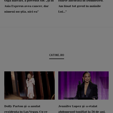
Olga Barcari, a povestit tot: „Și în
foarte ancorată în Dumnezeu.
Asia Express avea cancer, dar
Am lăsat tot greul în mâinile
nimeni nu știa, nici ea”
Lui...”
CATINE.RO
Dolly Parton și-a anulat
Jennifer Lopez și-a etalat
rezidența în Las Vegas. Cu ce
abdomenul tonifiat la 56 de ani.