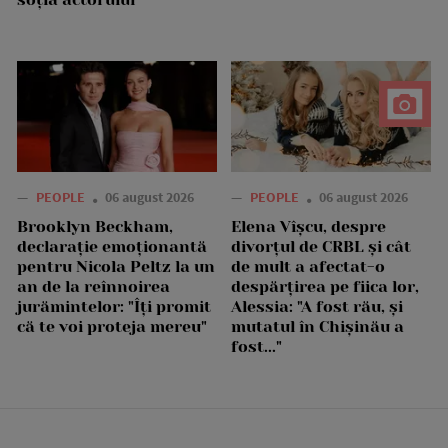
—
PEOPLE
06 august 2026
—
PEOPLE
06 august 2026
Brooklyn Beckham,
Elena Vîșcu, despre
declarație emoționantă
divorțul de CRBL și cât
pentru Nicola Peltz la un
de mult a afectat-o
an de la reînnoirea
despărțirea pe fiica lor,
jurămintelor: "Îți promit
Alessia: "A fost rău, și
că te voi proteja mereu"
mutatul în Chișinău a
fost..."