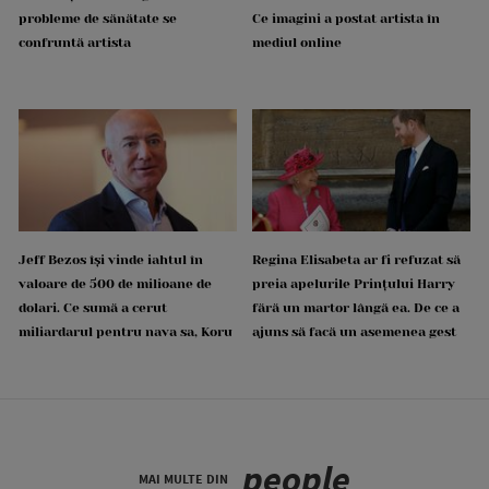
probleme de sănătate se
Ce imagini a postat artista în
confruntă artista
mediul online
Jeff Bezos își vinde iahtul în
Regina Elisabeta ar fi refuzat să
valoare de 500 de milioane de
preia apelurile Prințului Harry
dolari. Ce sumă a cerut
fără un martor lângă ea. De ce a
miliardarul pentru nava sa, Koru
ajuns să facă un asemenea gest
people
MAI MULTE DIN