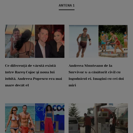
ANTENA 1
Ce diferență de vârstă există
Andreea Munteanu de la
între Rareș Cojoc și noua lui
Survivor s-a căsătorit civil cu
iubită. Andreea Popescu era mai
logodnicul ei. Imagini cu cei doi
mare decât el
miri