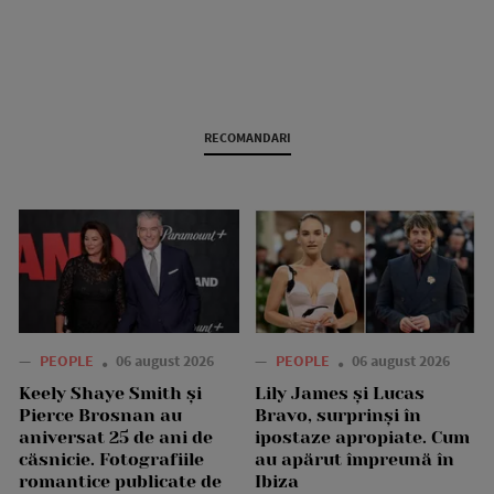
RECOMANDARI
—
PEOPLE
06 august 2026
—
PEOPLE
06 august 2026
Keely Shaye Smith și
Lily James și Lucas
Pierce Brosnan au
Bravo, surprinși în
aniversat 25 de ani de
ipostaze apropiate. Cum
căsnicie. Fotografiile
au apărut împreună în
romantice publicate de
Ibiza