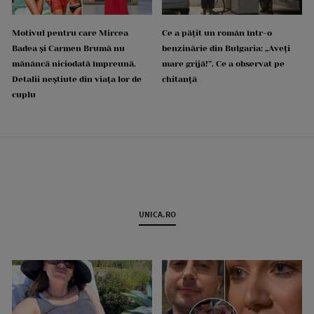
Motivul pentru care Mircea
Ce a pățit un român într-o
Badea și Carmen Brumă nu
benzinărie din Bulgaria: „Aveți
mănâncă niciodată împreună.
mare grijă!”. Ce a observat pe
Detalii neștiute din viața lor de
chitanță
cuplu
UNICA.RO