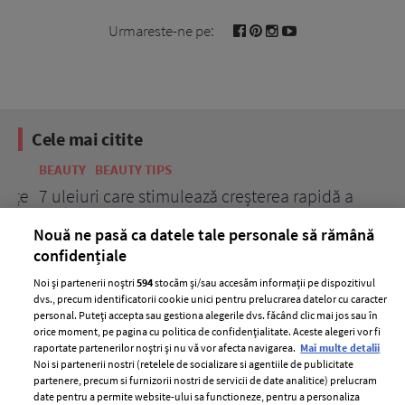
Urmareste-ne pe:
Cele mai citite
BEAUTY
BEAUTY TIPS
BE
țe
7 uleiuri care stimulează creșterea rapidă a
Ce
părului
de
Nouă ne pasă ca datele tale personale să rămână
confidențiale
Noi și partenerii noștri
594
stocăm și/sau accesăm informații pe dispozitivul
dvs., precum identificatorii cookie unici pentru prelucrarea datelor cu caracter
personal. Puteți accepta sau gestiona alegerile dvs. făcând clic mai jos sau în
orice moment, pe pagina cu politica de confidențialitate. Aceste alegeri vor fi
raportate partenerilor noștri și nu vă vor afecta navigarea.
Mai multe detalii
Noi si partenerii nostri (retelele de socializare si agentiile de publicitate
partenere, precum si furnizorii nostri de servicii de date analitice) prelucram
ELLE Style Awards
Termeni si conditii
date pentru a permite website-ului sa functioneze, pentru a personaliza