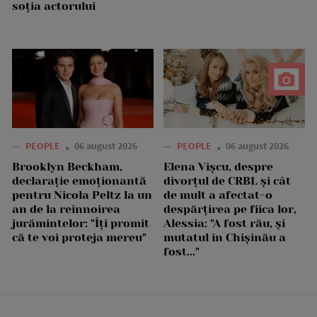
soția actorului
—
PEOPLE
06 august 2026
—
PEOPLE
06 august 2026
Brooklyn Beckham,
Elena Vîșcu, despre
declarație emoționantă
divorțul de CRBL și cât
pentru Nicola Peltz la un
de mult a afectat-o
an de la reînnoirea
despărțirea pe fiica lor,
jurămintelor: "Îți promit
Alessia: "A fost rău, și
că te voi proteja mereu"
mutatul în Chișinău a
fost..."