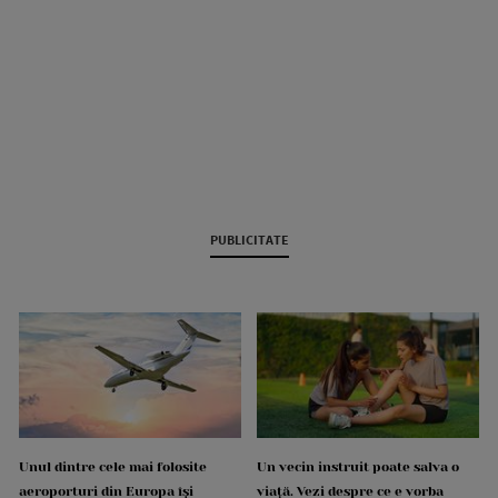
PUBLICITATE
Unul dintre cele mai folosite
Un vecin instruit poate salva o
aeroporturi din Europa își
viață. Vezi despre ce e vorba