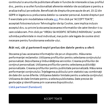
2024
continutul si anunturile publicitare afisate in functie de interesele si/sau profilul
Politica de
dvs., pentru a va oferi functionalitati aferente retelelor de socializare si pentru a
Despre ELLE
confidențialitate
analiza traficul pe website. Beneficiati de drepturile prevazute de art. 15-22 din
Romania
GDPR in legatura cu prelucrarea datelor cu caracter personal. Aceste drepturi pot
Politica de cookies
fi exercitate prin modalitatea indicata
aici
. Prin click pe “ACCEPT TOATE”,
Contact
Publicitate
acceptati folosirea tuturor Tehnologiilor de tip Cookie, care implica inclusiv
acceptul dvs. cu privire la stocarea/accesarea informatiilor de catre Vendor-ii cu
Abonamente
care colaboram. Prin click pe “VREAU SA MODIFIC SETARILE INDIVIDUAL” puteti
schimba preferintele in mod individual, mai putin cele legate de cookie strict
necesare pentru functionarea website-ului.
Stiri
Libertatea pentru
Atât noi, cât și partenerii noștri prelucrăm datele pentru a oferi:
femei
GSP
Stocarea și/sau accesarea informațiilor de pe un dispozitiv. Măsurarea
Viva
performanței reclamelor. Utilizarea profilurilor pentru selectarea conținutului
Unica
personalizat. Dezvoltarea și îmbunătățirea serviciilor. Crearea profilurilor de
Avantaje
conținut personalizat. Utilizarea profilurilor pentru selectarea publicității
Baby
personalizate. Crearea profilurilor pentru publicitate personalizată. Măsurarea
Retete practice
performanței conținutului. Înțelegerea publicului prin statistici sau combinații
Retete
de date din surse diferite. Utilizarea datelor limitate pentru a selecta conținutul.
Utilizarea de date limitate pentru a selecta publicitatea. Date precise de
geolocație și identificarea prin scanarea dispozitivului.
Pariază responsabil! Decizia ONJN nr. 821/25.09.2025.
Listă parteneri (furnizori)
Jocurile de noroc sunt interzise minorilor.
ACCEPT TOATE