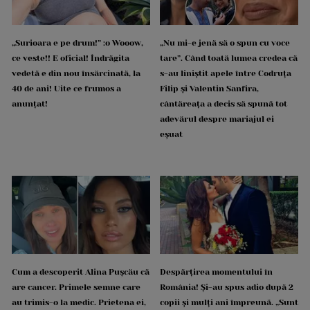
„Surioara e pe drum!” :o Wooow,
„Nu mi-e jenă să o spun cu voce
ce veste!! E oficial! Îndrăgita
tare”. Când toată lumea credea că
vedetă e din nou însărcinată, la
s-au liniștit apele între Codruța
40 de ani! Uite ce frumos a
Filip și Valentin Sanfira,
anunțat!
cântăreața a decis să spună tot
adevărul despre mariajul ei
eșuat
Cum a descoperit Alina Pușcău că
Despărțirea momentului în
are cancer. Primele semne care
România! Și-au spus adio după 2
au trimis-o la medic. Prietena ei,
copii și mulți ani împreună. „Sunt