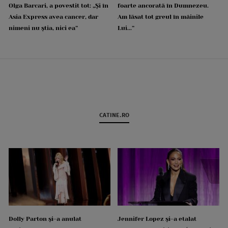
Olga Barcari, a povestit tot: „Și în
foarte ancorată în Dumnezeu.
Asia Express avea cancer, dar
Am lăsat tot greul în mâinile
nimeni nu știa, nici ea”
Lui...”
CATINE.RO
Dolly Parton și-a anulat
Jennifer Lopez și-a etalat