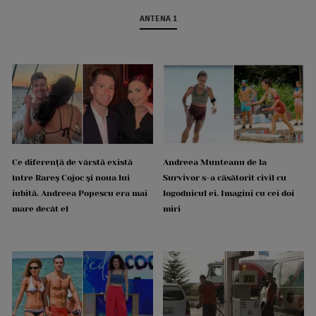
ANTENA 1
Ce diferență de vârstă există
Andreea Munteanu de la
între Rareș Cojoc și noua lui
Survivor s-a căsătorit civil cu
iubită. Andreea Popescu era mai
logodnicul ei. Imagini cu cei doi
mare decât el
miri