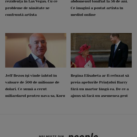
rezidența în Las Vegas. Cu ce
abdomenul tonifiat la 56 de ani.
probleme de sănătate se
Ce imagini a postat artista în
confruntă artista
mediul online
Jeff Bezos își vinde iahtul în
Regina Elisabeta ar fi refuzat să
valoare de 500 de milioane de
preia apelurile Prințului Harry
dolari. Ce sumă a cerut
fără un martor lângă ea. De ce a
miliardarul pentru nava sa, Koru
ajuns să facă un asemenea gest
people
MAI MULTE DIN