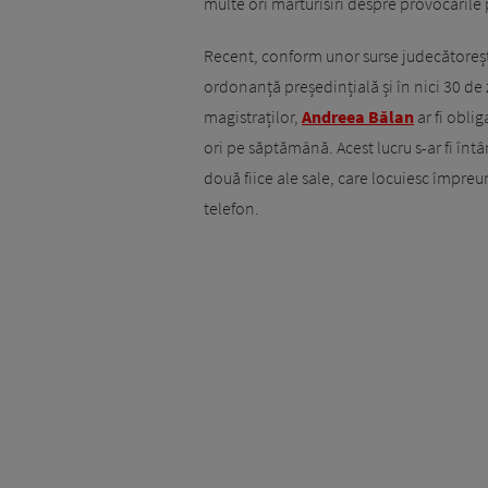
multe ori mărturisiri despre provocăril
Recent, conform unor surse judecătoreșt
ordonanță președințială și în nici 30 de zi
magistraților,
Andreea Bălan
ar fi oblig
ori pe săptămână. Acest lucru s-ar fi întâ
două fiice ale sale, care locuiesc împreu
telefon.