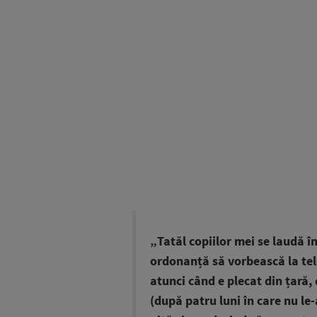
„Tatăl copiilor mei se laudă în
ordonanță să vorbească la tel
atunci când e plecat din țară, 
(după patru luni în care nu le-a