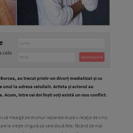
e
a cele
 Burcea, au trecut printr-un divorț mediatizat și cu
 unul la adresa celuilalt. Artista și actorul au
. Acum, între cei doi foști soți există un nou conflict.
is să meargă pe drumuri separate după o relație de cinci
 care le crește singură pe cele două fete, făcând de mai