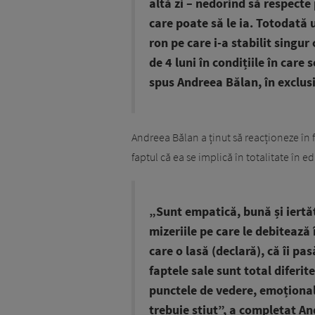
altă zi – nedorind să respecte
care poate să le ia. Totodată 
ron pe care i-a stabilit singur
de 4 luni în condițiile în care
spus Andreea Bălan, în exclus
Andreea Bălan a ținut să reacționeze în f
faptul că ea se implică în totalitate în edu
„Sunt empatică, bună și iertă
mizeriile pe care le debitează 
care o lasă (declară), că îi pas
faptele sale sunt total diferit
punctele de vedere, emoțional 
trebuie știut”, a completat A