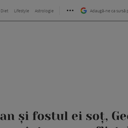
 Diet
Lifestyle
Astrologie
Adaugă-ne ca sursă 
n și fostul ei soț, G