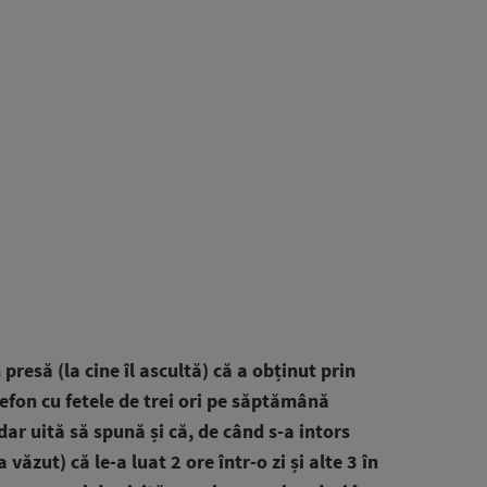
 presă (la cine îl ascultă) că a obținut prin
efon cu fetele de trei ori pe săptămână
dar uită să spună și că, de când s-a intors
 văzut) că le-a luat 2 ore într-o zi și alte 3 în