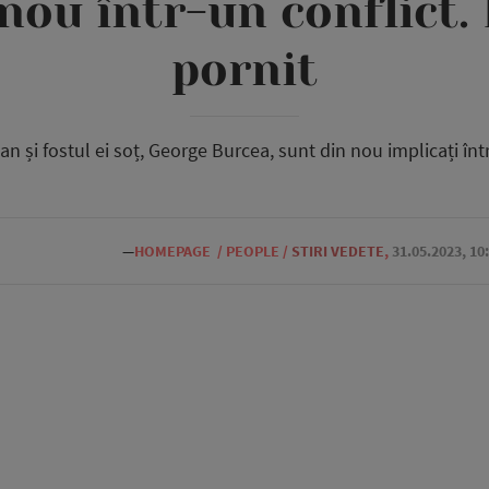
nou într-un conflict. 
pornit
n și fostul ei soț, George Burcea, sunt din nou implicați într
—
HOMEPAGE
/
PEOPLE
/
STIRI VEDETE
,
31.05.2023, 10