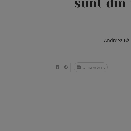
sunt din 
Andreea Băla
Urmărește-ne