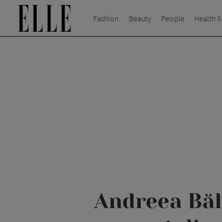
Fashion
Beauty
People
Health &
Andreea Băla