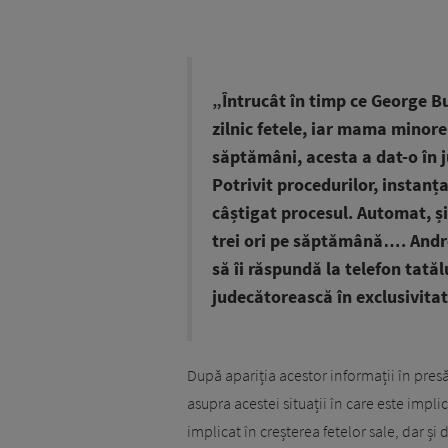
„Întrucât în timp ce George Bu
zilnic fetele, iar mama minor
săptămâni, acesta a dat-o în 
Potrivit procedurilor, instanța
câștigat procesul. Automat, și 
trei ori pe săptămână…. Andre
să îi răspundă la telefon tatăl
judecătorească în exclusivita
După apariția acestor informații în pres
asupra acestei situații în care este impli
implicat în creșterea fetelor sale, dar și