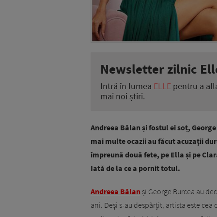
Newsletter zilnic Ell
Intră în lumea
ELLE
pentru a afl
mai noi știri.
Andreea Bălan și fostul ei soț, George
mai multe ocazii au făcut acuzații dure
împreună două fete, pe Ella și pe Clara
Iată de la ce a pornit totul.
Andreea Bălan
și George Burcea au dec
ani. Deși s-au despărțit, artista este cea