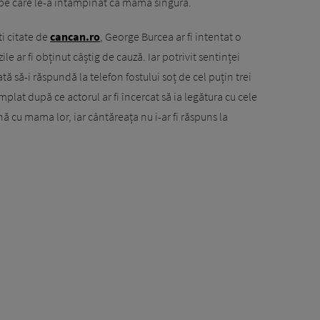
e pe care le-a întâmpinat ca mamă singură.
i citate de
cancan.ro
, George Burcea ar fi intentat o
le ar fi obținut câștig de cauză. Iar potrivit sentinței
ată să-i răspundă la telefon fostului soț de cel puțin trei
mplat după ce actorul ar fi încercat să ia legătura cu cele
nă cu mama lor, iar cântăreața nu i-ar fi răspuns la