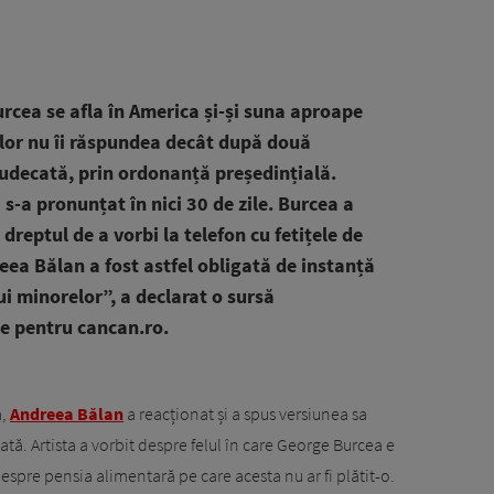
rcea se afla în America și-și suna aproape
elor nu îi răspundea decât după două
judecată, prin ordonanță președințială.
 s-a pronunțat în nici 30 de zile. Burcea a
dreptul de a vorbi la telefon cu fetițele de
ea Bălan a fost astfel obligată de instanță
ui minorelor”, a declarat o sursă
te pentru cancan.ro.
ă,
Andreea Bălan
a reacționat și a spus versiunea sa
cată. Artista a vorbit despre felul în care George Burcea e
 despre pensia alimentară pe care acesta nu ar fi plătit-o.