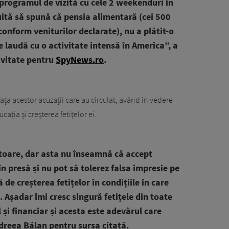
 programul de vizită cu cele 2 weekenduri în
uită să spună că pensia alimentară (cei 500
 conform veniturilor declarate), nu a plătit-o
 se laudă cu o activitate intensă în America”, a
ivitate pentru
SpyNews.ro
.
ața acestor acuzații care au circulat, având în vedere
cația și creșterea fetițelor ei.
toare, dar asta nu înseamnă că accept
în presă și nu pot să tolerez falsa impresie pe
ă de creșterea fetițelor în condițiile în care
e. Așadar îmi cresc singură fetițele din toate
și financiar și acesta este adevărul care
ndreea Bălan pentru sursa citată.