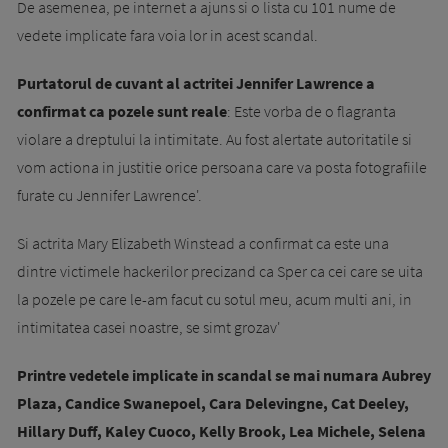
De asemenea, pe internet a ajuns si o lista cu 101 nume de
vedete implicate fara voia lor in acest scandal.
Purtatorul de cuvant al actritei Jennifer Lawrence a
confirmat ca pozele sunt reale
: Este vorba de o flagranta
violare a dreptului la intimitate. Au fost alertate autoritatile si
vom actiona in justitie orice persoana care va posta fotografiile
furate cu Jennifer Lawrence'.
Si actrita Mary Elizabeth Winstead a confirmat ca este una
dintre victimele hackerilor precizand ca Sper ca cei care se uita
la pozele pe care le-am facut cu sotul meu, acum multi ani, in
intimitatea casei noastre, se simt grozav'
Printre vedetele implicate in scandal se mai numara Aubrey
Plaza, Candice Swanepoel, Cara Delevingne, Cat Deeley,
Hillary Duff, Kaley Cuoco, Kelly Brook, Lea Michele, Selena