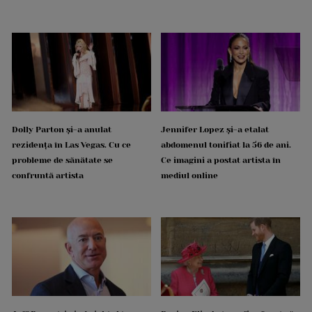
Dolly Parton și-a anulat
Jennifer Lopez și-a etalat
rezidența în Las Vegas. Cu ce
abdomenul tonifiat la 56 de ani.
probleme de sănătate se
Ce imagini a postat artista în
confruntă artista
mediul online