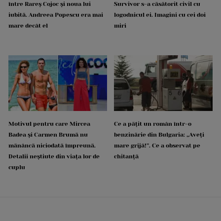
între Rareș Cojoc și noua lui
Survivor s-a căsătorit civil cu
iubită. Andreea Popescu era mai
logodnicul ei. Imagini cu cei doi
mare decât el
miri
Motivul pentru care Mircea
Ce a pățit un român într-o
Badea și Carmen Brumă nu
benzinărie din Bulgaria: „Aveți
mănâncă niciodată împreună.
mare grijă!”. Ce a observat pe
Detalii neștiute din viața lor de
chitanță
cuplu