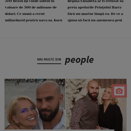
Jeff Bezos își vinde iahtul în
Regina Elisabeta ar fi refuzat să
valoare de 500 de milioane de
preia apelurile Prințului Harry
dolari. Ce sumă a cerut
fără un martor lângă ea. De ce a
miliardarul pentru nava sa, Koru
ajuns să facă un asemenea gest
people
MAI MULTE DIN