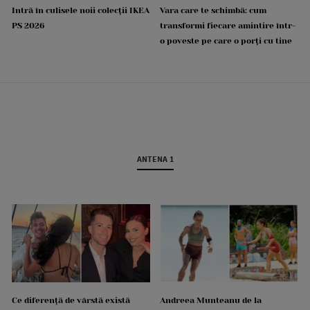
Intră în culisele noii colecții IKEA
Vara care te schimbă: cum
PS 2026
transformi fiecare amintire într-
o poveste pe care o porți cu tine
ANTENA 1
Ce diferență de vârstă există
Andreea Munteanu de la