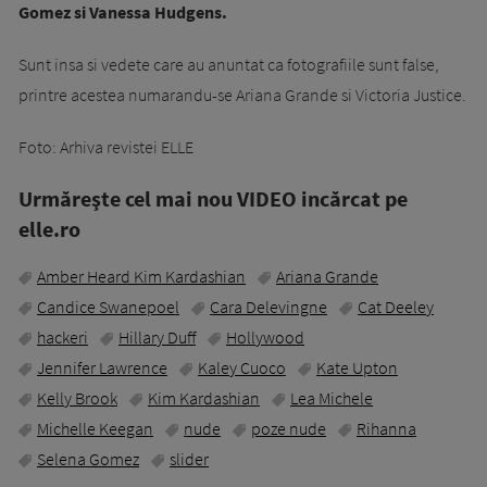
Gomez si Vanessa Hudgens.
Sunt insa si vedete care au anuntat ca fotografiile sunt false,
printre acestea numarandu-se Ariana Grande si Victoria Justice.
Foto: Arhiva revistei ELLE
Urmăreşte cel mai nou VIDEO incărcat pe
elle.ro
Amber Heard Kim Kardashian
Ariana Grande
Candice Swanepoel
Cara Delevingne
Cat Deeley
hackeri
Hillary Duff
Hollywood
Jennifer Lawrence
Kaley Cuoco
Kate Upton
Kelly Brook
Kim Kardashian
Lea Michele
Michelle Keegan
nude
poze nude
Rihanna
Selena Gomez
slider