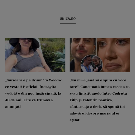
UNICA.RO
„Surioara e pe drum!” :o Wooow,
„Nu mi-e jenă să o spun cu voce
ce veste!! E oficial! Îndrăgita
tare”. Când toată lumea credea că
vedetă e din nou însărcinată, la
s-au liniștit apele între Codruța
40 de ani! Uite ce frumos a
Filip și Valentin Sanfira,
anunțat!
cântăreața a decis să spună tot
adevărul despre mariajul ei
eșuat