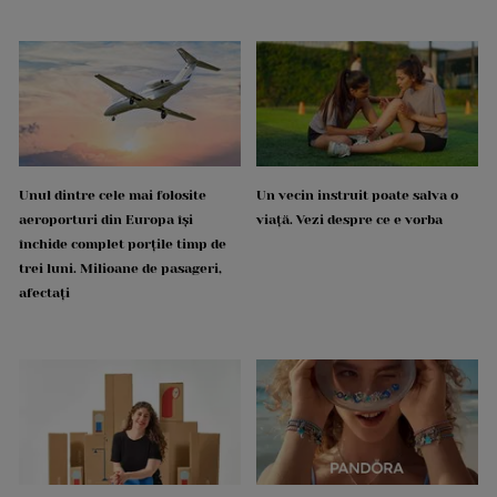
Unul dintre cele mai folosite
Un vecin instruit poate salva o
aeroporturi din Europa își
viață. Vezi despre ce e vorba
închide complet porțile timp de
trei luni. Milioane de pasageri,
afectați