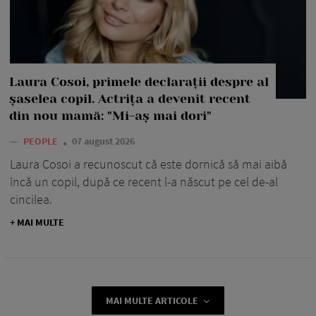
Laura Cosoi, primele declarații despre al
șaselea copil. Actrița a devenit recent
din nou mamă: "Mi-aș mai dori"
—
PEOPLE
07 august 2026
Laura Cosoi a recunoscut că este dornică să mai aibă
încă un copil, după ce recent l-a născut pe cel de-al
cincilea.
+ MAI MULTE
MAI MULTE ARTICOLE