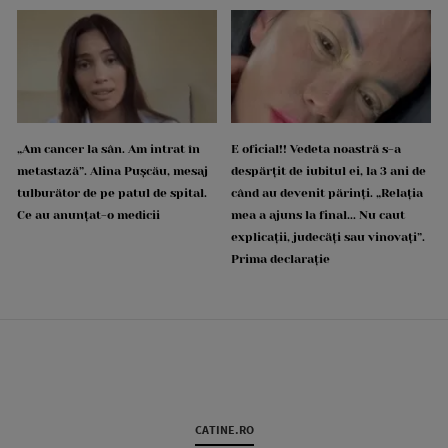
„Am cancer la sân. Am intrat în
E oficial!! Vedeta noastră s-a
metastază”. Alina Pușcău, mesaj
despărțit de iubitul ei, la 3 ani de
tulburător de pe patul de spital.
când au devenit părinți. „Relația
Ce au anunțat-o medicii
mea a ajuns la final... Nu caut
explicații, judecăți sau vinovați”.
Prima declarație
CATINE.RO