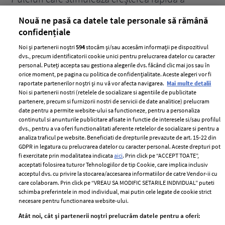
părului
de
Nouă ne pasă ca datele tale personale să rămână
confidențiale
Noi și partenerii noștri
594
stocăm și/sau accesăm informații pe dispozitivul
dvs., precum identificatorii cookie unici pentru prelucrarea datelor cu caracter
personal. Puteți accepta sau gestiona alegerile dvs. făcând clic mai jos sau în
orice moment, pe pagina cu politica de confidențialitate. Aceste alegeri vor fi
raportate partenerilor noștri și nu vă vor afecta navigarea.
Mai multe detalii
Noi si partenerii nostri (retelele de socializare si agentiile de publicitate
partenere, precum si furnizorii nostri de servicii de date analitice) prelucram
ELLE Style Awards
Termeni si conditii
date pentru a permite website-ului sa functioneze, pentru a personaliza
2024
continutul si anunturile publicitare afisate in functie de interesele si/sau profilul
Politica de
dvs., pentru a va oferi functionalitati aferente retelelor de socializare si pentru a
Despre ELLE
confidențialitate
analiza traficul pe website. Beneficiati de drepturile prevazute de art. 15-22 din
Romania
GDPR in legatura cu prelucrarea datelor cu caracter personal. Aceste drepturi pot
Politica de cookies
fi exercitate prin modalitatea indicata
aici
. Prin click pe “ACCEPT TOATE”,
Contact
Publicitate
acceptati folosirea tuturor Tehnologiilor de tip Cookie, care implica inclusiv
acceptul dvs. cu privire la stocarea/accesarea informatiilor de catre Vendor-ii cu
Abonamente
care colaboram. Prin click pe “VREAU SA MODIFIC SETARILE INDIVIDUAL” puteti
schimba preferintele in mod individual, mai putin cele legate de cookie strict
necesare pentru functionarea website-ului.
Stiri
Libertatea pentru
Atât noi, cât și partenerii noștri prelucrăm datele pentru a oferi:
femei
GSP