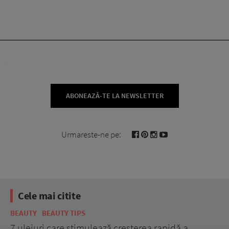
ABONEAZĂ-TE LA NEWSLETTER
Urmareste-ne pe:
Cele mai citite
BEAUTY
BEAUTY TIPS
BE
țe
7 uleiuri care stimulează creșterea rapidă a
Ce