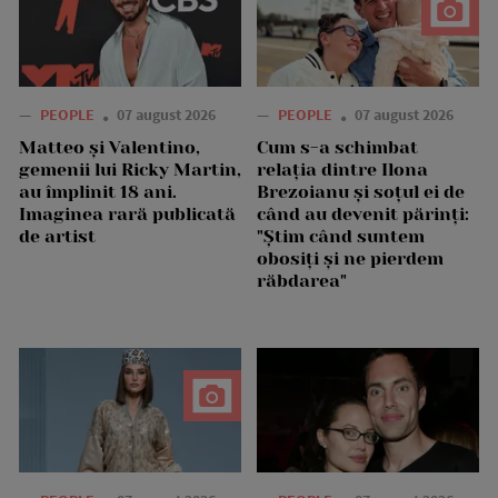
—
PEOPLE
07 august 2026
—
PEOPLE
07 august 2026
Matteo și Valentino,
Cum s-a schimbat
gemenii lui Ricky Martin,
relația dintre Ilona
au împlinit 18 ani.
Brezoianu și soțul ei de
Imaginea rară publicată
când au devenit părinți:
de artist
"Știm când suntem
obosiți și ne pierdem
răbdarea"