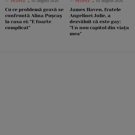
—
PEOPLE
07 august 2026
—
PEOPLE
07 august 2026
Cu ce problemă gravă se
James Haven, fratele
confruntă Alina Pușcaș
Angelinei Jolie, a
la casa ei: "E foarte
dezvăluit că este gay:
complicat"
"Un nou capitol din viața
mea"