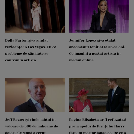
Dolly Parton și-a anulat
Jennifer Lopez și-a etalat
rezidența în Las Vegas. Cu ce
abdomenul tonifiat la 56 de ani.
probleme de sănătate se
Ce imagini a postat artista în
confruntă artista
mediul online
Jeff Bezos își vinde iahtul în
Regina Elisabeta ar fi refuzat să
valoare de 500 de milioane de
preia apelurile Prințului Harry
dolari. Ce sumă a cerut
fără un martor lângă ea. De ce a