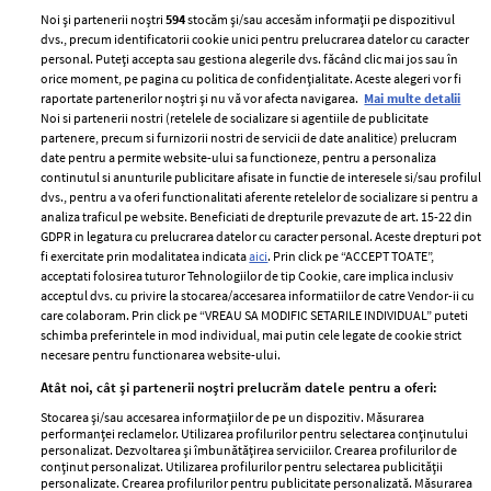
Noi și partenerii noștri
594
stocăm și/sau accesăm informații pe dispozitivul
dvs., precum identificatorii cookie unici pentru prelucrarea datelor cu caracter
personal. Puteți accepta sau gestiona alegerile dvs. făcând clic mai jos sau în
orice moment, pe pagina cu politica de confidențialitate. Aceste alegeri vor fi
raportate partenerilor noștri și nu vă vor afecta navigarea.
Mai multe detalii
Noi si partenerii nostri (retelele de socializare si agentiile de publicitate
partenere, precum si furnizorii nostri de servicii de date analitice) prelucram
ELLE Style Awards
Termeni si conditii
date pentru a permite website-ului sa functioneze, pentru a personaliza
2024
continutul si anunturile publicitare afisate in functie de interesele si/sau profilul
Politica de
dvs., pentru a va oferi functionalitati aferente retelelor de socializare si pentru a
Despre ELLE
confidențialitate
analiza traficul pe website. Beneficiati de drepturile prevazute de art. 15-22 din
Romania
GDPR in legatura cu prelucrarea datelor cu caracter personal. Aceste drepturi pot
Politica de cookies
fi exercitate prin modalitatea indicata
aici
. Prin click pe “ACCEPT TOATE”,
Contact
Publicitate
acceptati folosirea tuturor Tehnologiilor de tip Cookie, care implica inclusiv
acceptul dvs. cu privire la stocarea/accesarea informatiilor de catre Vendor-ii cu
Abonamente
care colaboram. Prin click pe “VREAU SA MODIFIC SETARILE INDIVIDUAL” puteti
schimba preferintele in mod individual, mai putin cele legate de cookie strict
necesare pentru functionarea website-ului.
Stiri
Libertatea pentru
Atât noi, cât și partenerii noștri prelucrăm datele pentru a oferi:
femei
GSP
Stocarea și/sau accesarea informațiilor de pe un dispozitiv. Măsurarea
Viva
performanței reclamelor. Utilizarea profilurilor pentru selectarea conținutului
Unica
personalizat. Dezvoltarea și îmbunătățirea serviciilor. Crearea profilurilor de
Avantaje
conținut personalizat. Utilizarea profilurilor pentru selectarea publicității
Baby
personalizate. Crearea profilurilor pentru publicitate personalizată. Măsurarea