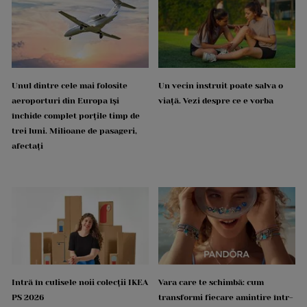
Unul dintre cele mai folosite
Un vecin instruit poate salva o
aeroporturi din Europa își
viață. Vezi despre ce e vorba
închide complet porțile timp de
trei luni. Milioane de pasageri,
afectați
Intră în culisele noii colecții IKEA
Vara care te schimbă: cum
PS 2026
transformi fiecare amintire într-