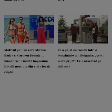
mare decât el
miri
Motivul pentru care Mircea
Ce a pățit un român într-o
Badea și Carmen Brumă nu
benzinărie din Bulgaria: „Aveți
mănâncă niciodată împreună.
mare grijă!”. Ce a observat pe
Detalii neștiute din viața lor de
chitanță
cuplu