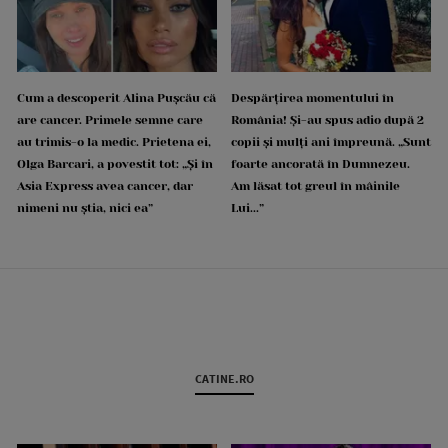
Cum a descoperit Alina Pușcău că
Despărțirea momentului în
are cancer. Primele semne care
România! Și-au spus adio după 2
au trimis-o la medic. Prietena ei,
copii și mulți ani împreună. „Sunt
Olga Barcari, a povestit tot: „Și în
foarte ancorată în Dumnezeu.
Asia Express avea cancer, dar
Am lăsat tot greul în mâinile
nimeni nu știa, nici ea”
Lui...”
CATINE.RO