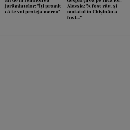
an de la reînnoirea
despărțirea pe fiica lor,
jurămintelor: "Îți promit
Alessia: "A fost rău, și
că te voi proteja mereu"
mutatul în Chișinău a
fost..."