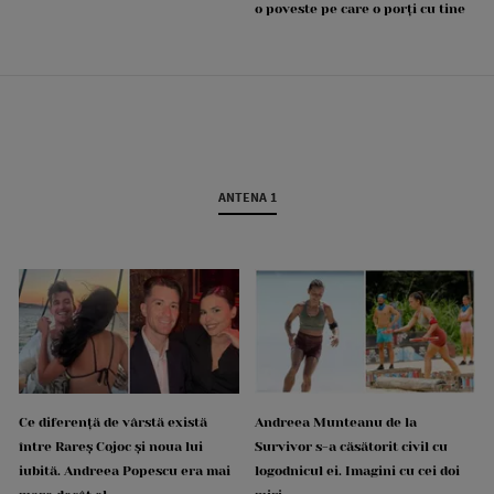
o poveste pe care o porți cu tine
ANTENA 1
Ce diferență de vârstă există
Andreea Munteanu de la
între Rareș Cojoc și noua lui
Survivor s-a căsătorit civil cu
iubită. Andreea Popescu era mai
logodnicul ei. Imagini cu cei doi