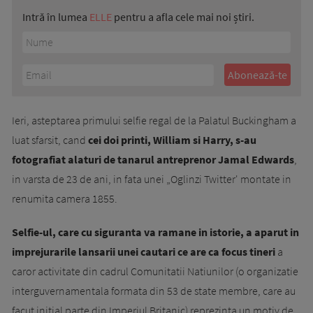
Intră în lumea
ELLE
pentru a afla cele mai noi știri.
Ieri, asteptarea primului selfie regal de la Palatul Buckingham a
luat sfarsit, cand
cei doi printi, William si Harry, s-au
fotografiat alaturi de tanarul antreprenor Jamal Edwards
,
in varsta de 23 de ani, in fata unei „Oglinzi Twitter' montate in
renumita camera 1855.
Selfie-ul, care cu siguranta va ramane in istorie, a aparut in
imprejurarile lansarii unei cautari ce are ca focus tineri
a
caror activitate din cadrul Comunitatii Natiunilor (o organizatie
interguvernamentala formata din 53 de state membre, care au
facut initial parte din Imperiul Britanic) reprezinta un motiv de