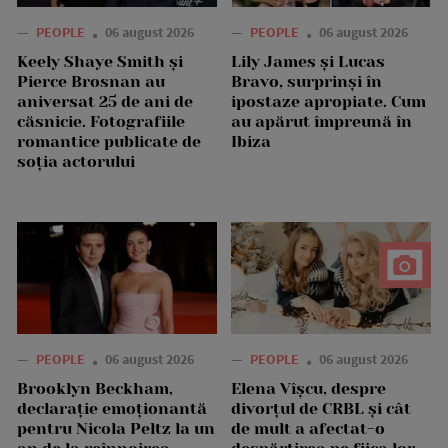
—
PEOPLE
06 august 2026
—
PEOPLE
06 august 2026
Keely Shaye Smith și
Lily James și Lucas
Pierce Brosnan au
Bravo, surprinși în
aniversat 25 de ani de
ipostaze apropiate. Cum
căsnicie. Fotografiile
au apărut împreună în
romantice publicate de
Ibiza
soția actorului
—
PEOPLE
06 august 2026
—
PEOPLE
06 august 2026
Brooklyn Beckham,
Elena Vîșcu, despre
declarație emoționantă
divorțul de CRBL și cât
pentru Nicola Peltz la un
de mult a afectat-o