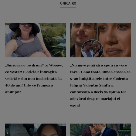
UNICA.RO
„Surioara e pe drum!” :o Wooow,
„Nu mi-e jenă să o spun cu voce
ce veste!! E oficial! Îndrăgita
tare”. Când toată lumea credea că
vedetă e din nou însărcinată, la
s-au liniștit apele între Codruța
40 de ani! Uite ce frumos a
Filip și Valentin Sanfira,
anunțat!
cântăreața a decis să spună tot
adevărul despre mariajul ei
eșuat