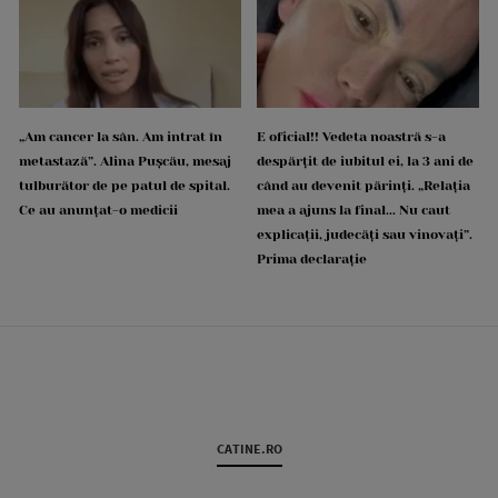
„Am cancer la sân. Am intrat în
E oficial!! Vedeta noastră s-a
metastază”. Alina Pușcău, mesaj
despărțit de iubitul ei, la 3 ani de
tulburător de pe patul de spital.
când au devenit părinți. „Relația
Ce au anunțat-o medicii
mea a ajuns la final... Nu caut
explicații, judecăți sau vinovați”.
Prima declarație
CATINE.RO