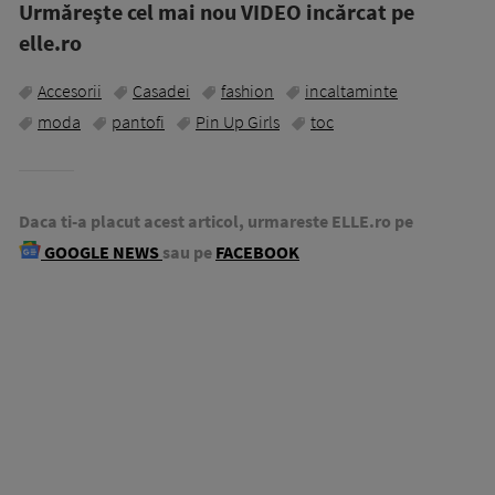
Urmăreşte cel mai nou VIDEO incărcat pe
elle.ro
Accesorii
Casadei
fashion
incaltaminte
moda
pantofi
Pin Up Girls
toc
Daca ti-a placut acest articol, urmareste ELLE.ro pe
GOOGLE NEWS
sau pe
FACEBOOK