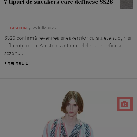
7 tipuri de sneakers care definesc SS26
—
FASHION
25 iulie 2026
SS26 confirmă revenirea sneakerșilor cu siluete subțiri și
influențe retro. Acestea sunt modelele care definesc
sezonul.
+ MAI MULTE