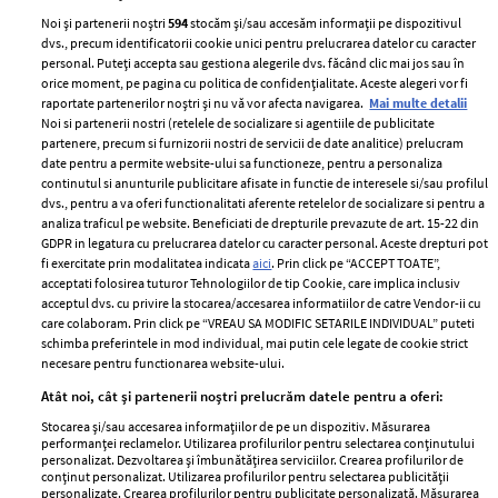
Noi și partenerii noștri
594
stocăm și/sau accesăm informații pe dispozitivul
dvs., precum identificatorii cookie unici pentru prelucrarea datelor cu caracter
personal. Puteți accepta sau gestiona alegerile dvs. făcând clic mai jos sau în
orice moment, pe pagina cu politica de confidențialitate. Aceste alegeri vor fi
raportate partenerilor noștri și nu vă vor afecta navigarea.
Mai multe detalii
Noi si partenerii nostri (retelele de socializare si agentiile de publicitate
partenere, precum si furnizorii nostri de servicii de date analitice) prelucram
ELLE Style Awards
Termeni si conditii
date pentru a permite website-ului sa functioneze, pentru a personaliza
2024
continutul si anunturile publicitare afisate in functie de interesele si/sau profilul
Politica de
dvs., pentru a va oferi functionalitati aferente retelelor de socializare si pentru a
Despre ELLE
confidențialitate
analiza traficul pe website. Beneficiati de drepturile prevazute de art. 15-22 din
Romania
GDPR in legatura cu prelucrarea datelor cu caracter personal. Aceste drepturi pot
Politica de cookies
fi exercitate prin modalitatea indicata
aici
. Prin click pe “ACCEPT TOATE”,
Contact
Publicitate
acceptati folosirea tuturor Tehnologiilor de tip Cookie, care implica inclusiv
acceptul dvs. cu privire la stocarea/accesarea informatiilor de catre Vendor-ii cu
Abonamente
care colaboram. Prin click pe “VREAU SA MODIFIC SETARILE INDIVIDUAL” puteti
schimba preferintele in mod individual, mai putin cele legate de cookie strict
necesare pentru functionarea website-ului.
Stiri
Libertatea pentru
Atât noi, cât și partenerii noștri prelucrăm datele pentru a oferi:
femei
GSP
Stocarea și/sau accesarea informațiilor de pe un dispozitiv. Măsurarea
Viva
performanței reclamelor. Utilizarea profilurilor pentru selectarea conținutului
Unica
personalizat. Dezvoltarea și îmbunătățirea serviciilor. Crearea profilurilor de
Avantaje
conținut personalizat. Utilizarea profilurilor pentru selectarea publicității
Baby
personalizate. Crearea profilurilor pentru publicitate personalizată. Măsurarea