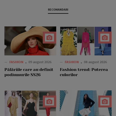
RECOMANDARI
—
FASHION
09 august 2026
—
FASHION
08 august 2026
Pălăriile care au definit
Fashion trend: Puterea
podiumurile SS26
culorilor