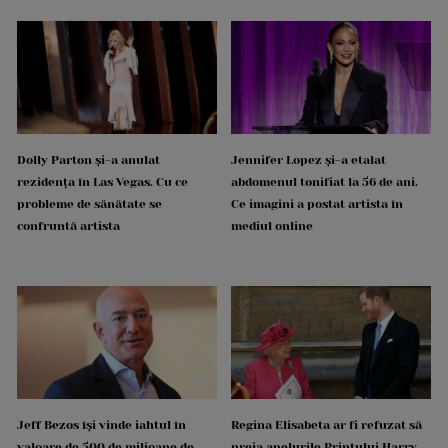
Dolly Parton și-a anulat
Jennifer Lopez și-a etalat
rezidența în Las Vegas. Cu ce
abdomenul tonifiat la 56 de ani.
probleme de sănătate se
Ce imagini a postat artista în
confruntă artista
mediul online
Jeff Bezos își vinde iahtul în
Regina Elisabeta ar fi refuzat să
valoare de 500 de milioane de
preia apelurile Prințului Harry