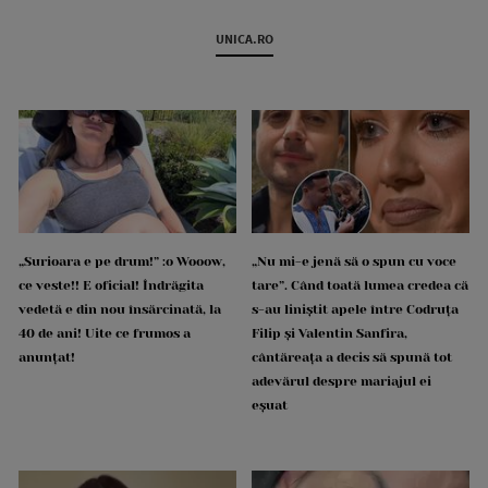
UNICA.RO
„Surioara e pe drum!” :o Wooow,
„Nu mi-e jenă să o spun cu voce
ce veste!! E oficial! Îndrăgita
tare”. Când toată lumea credea că
vedetă e din nou însărcinată, la
s-au liniștit apele între Codruța
40 de ani! Uite ce frumos a
Filip și Valentin Sanfira,
anunțat!
cântăreața a decis să spună tot
adevărul despre mariajul ei
eșuat