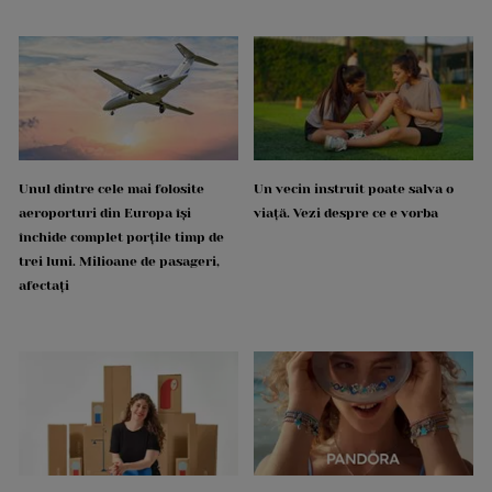
Unul dintre cele mai folosite
Un vecin instruit poate salva o
aeroporturi din Europa își
viață. Vezi despre ce e vorba
închide complet porțile timp de
trei luni. Milioane de pasageri,
afectați