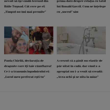
nevoit să își vândă terenul din
prima dată despre relația cu tatăl
Băile Tușnad. Cât cere pe el:
lui Ronald Gavril. Cum se înțelege
„Timpul nu îmi mai permite”
cu „socrul” său
Paula Chirilă, declarația de
A crezut că a găsit un elastic de
dragoste care îți taie răsuflarea!
păr uitat în cadă, dar când s-a
Ce i-a transmis logodnicului ei:
apropiat nu i-a venit să creadă:
„Locul meu preferat ești tu”
„Avea ochi și se uita la mine”