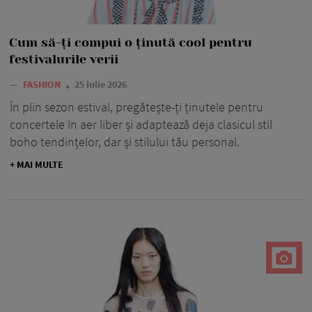
Cum să-ți compui o ținută cool pentru
festivalurile verii
—
FASHION
25 iulie 2026
În plin sezon estival, pregătește-ți ținutele pentru
concertele în aer liber și adaptează deja clasicul stil
boho tendințelor, dar și stilului tău personal.
+ MAI MULTE