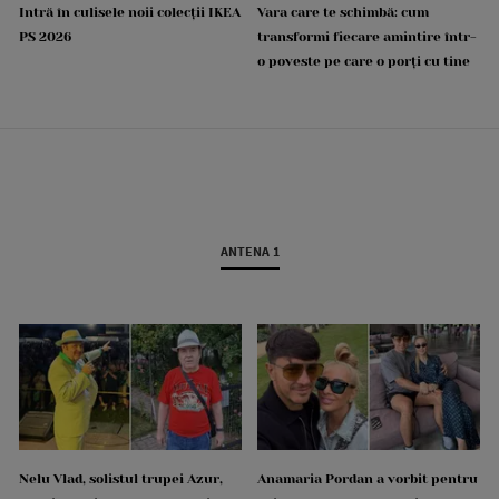
Intră în culisele noii colecții IKEA
Vara care te schimbă: cum
PS 2026
transformi fiecare amintire într-
o poveste pe care o porți cu tine
ANTENA 1
Nelu Vlad, solistul trupei Azur,
Anamaria Pordan a vorbit pentru