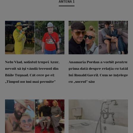
ANTENA 1
Nelu Vlad, solistul trupei Azur,
Anamaria Pordan a vorbit pentru
nevoit să își vândă terenul din
prima dată despre relația cu tatăl
Băile Tușnad. Cât cere pe el:
lui Ronald Gavril. Cum se înțelege
„Timpul nu îmi mai permite”
cu „socrul” său