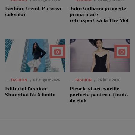
Fashion trend: Puterea
John Galliano primește
culorilor
prima mare
retrospectivă la The Met
—
FASHION
01 august 2026
—
FASHION
26 iulie 2026
Editorial fashion:
Piesele și accesoriile
Shanghai fără limite
perfecte pentru o ținută
de club