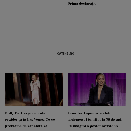
Prima declarație
CATINE.RO
Dolly Parton și-a anulat
Jennifer Lopez și-a etalat
rezidența în Las Vegas. Cu ce
abdomenul tonifiat la 56 de ani.
probleme de sănătate se
Ce imagini a postat artista în