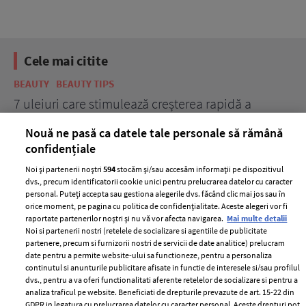
Cele mai citite
BEAUTY
BEAUTY TIPS
BE
țe
7 uleiuri care stimulează creșterea rapidă a
Ce
părului
de
Nouă ne pasă ca datele tale personale să rămână
confidențiale
Noi și partenerii noștri
594
stocăm și/sau accesăm informații pe dispozitivul
dvs., precum identificatorii cookie unici pentru prelucrarea datelor cu caracter
personal. Puteți accepta sau gestiona alegerile dvs. făcând clic mai jos sau în
orice moment, pe pagina cu politica de confidențialitate. Aceste alegeri vor fi
raportate partenerilor noștri și nu vă vor afecta navigarea.
Mai multe detalii
Noi si partenerii nostri (retelele de socializare si agentiile de publicitate
partenere, precum si furnizorii nostri de servicii de date analitice) prelucram
ELLE Style Awards
Termeni si conditii
date pentru a permite website-ului sa functioneze, pentru a personaliza
2024
continutul si anunturile publicitare afisate in functie de interesele si/sau profilul
Politica de
dvs., pentru a va oferi functionalitati aferente retelelor de socializare si pentru a
Despre ELLE
confidențialitate
analiza traficul pe website. Beneficiati de drepturile prevazute de art. 15-22 din
Romania
GDPR in legatura cu prelucrarea datelor cu caracter personal. Aceste drepturi pot