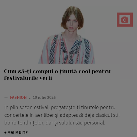
Cum să-ți compui o ținută cool pentru
festivalurile verii
—
FASHION
19 iulie 2026
În plin sezon estival, pregătește-ți ținutele pentru
concertele în aer liber și adaptează deja clasicul stil
boho tendințelor, dar și stilului tău personal.
+ MAI MULTE