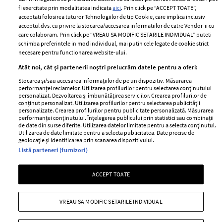
Politica de cookies
fi exercitate prin modalitatea indicata
aici
. Prin click pe “ACCEPT TOATE”,
Contact
Publicitate
acceptati folosirea tuturor Tehnologiilor de tip Cookie, care implica inclusiv
acceptul dvs. cu privire la stocarea/accesarea informatiilor de catre Vendor-ii cu
Abonamente
care colaboram. Prin click pe “VREAU SA MODIFIC SETARILE INDIVIDUAL” puteti
schimba preferintele in mod individual, mai putin cele legate de cookie strict
necesare pentru functionarea website-ului.
Stiri
Libertatea pentru
Atât noi, cât și partenerii noștri prelucrăm datele pentru a oferi:
femei
GSP
Stocarea și/sau accesarea informațiilor de pe un dispozitiv. Măsurarea
Viva
performanței reclamelor. Utilizarea profilurilor pentru selectarea conținutului
Unica
personalizat. Dezvoltarea și îmbunătățirea serviciilor. Crearea profilurilor de
Avantaje
conținut personalizat. Utilizarea profilurilor pentru selectarea publicității
Baby
personalizate. Crearea profilurilor pentru publicitate personalizată. Măsurarea
Retete practice
performanței conținutului. Înțelegerea publicului prin statistici sau combinații
Retete
de date din surse diferite. Utilizarea datelor limitate pentru a selecta conținutul.
Utilizarea de date limitate pentru a selecta publicitatea. Date precise de
geolocație și identificarea prin scanarea dispozitivului.
Pariază responsabil! Decizia ONJN nr. 821/25.09.2025.
Listă parteneri (furnizori)
Jocurile de noroc sunt interzise minorilor.
ACCEPT TOATE
Copyright © 2026 Ringier Romania SRL
VREAU SA MODIFIC SETARILE INDIVIDUAL