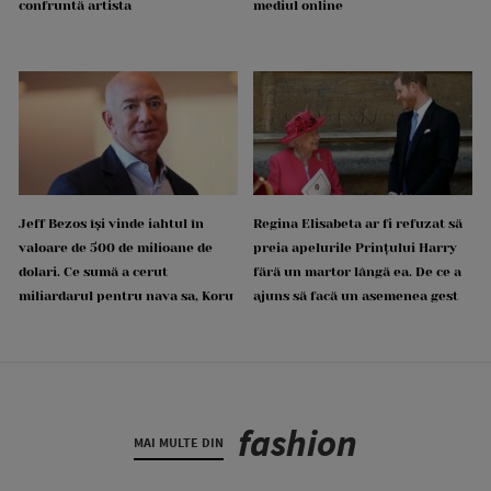
confruntă artista
mediul online
Jeff Bezos își vinde iahtul în
Regina Elisabeta ar fi refuzat să
valoare de 500 de milioane de
preia apelurile Prințului Harry
dolari. Ce sumă a cerut
fără un martor lângă ea. De ce a
miliardarul pentru nava sa, Koru
ajuns să facă un asemenea gest
fashion
MAI MULTE DIN