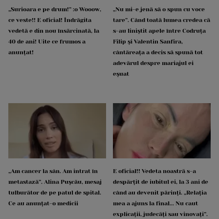
„Surioara e pe drum!” :o Wooow,
„Nu mi-e jenă să o spun cu voce
ce veste!! E oficial! Îndrăgita
tare”. Când toată lumea credea că
vedetă e din nou însărcinată, la
s-au liniștit apele între Codruța
40 de ani! Uite ce frumos a
Filip și Valentin Sanfira,
anunțat!
cântăreața a decis să spună tot
adevărul despre mariajul ei
eșuat
„Am cancer la sân. Am intrat în
E oficial!! Vedeta noastră s-a
metastază”. Alina Pușcău, mesaj
despărțit de iubitul ei, la 3 ani de
tulburător de pe patul de spital.
când au devenit părinți. „Relația
Ce au anunțat-o medicii
mea a ajuns la final... Nu caut
explicații, judecăți sau vinovați”.