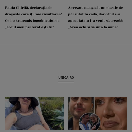
Paula Chirilă, declarația de
A crezut că a găsit un elastic de
dragoste care îți taie răsuflarea!
păr uitat în cadă, dar când s-a
Ce i-a transmis logodnicului ei:
apropiat nu i-a venit să creadă:
„Locul meu preferat ești tu”
„Avea ochi și se uita la mine”
UNICA.RO