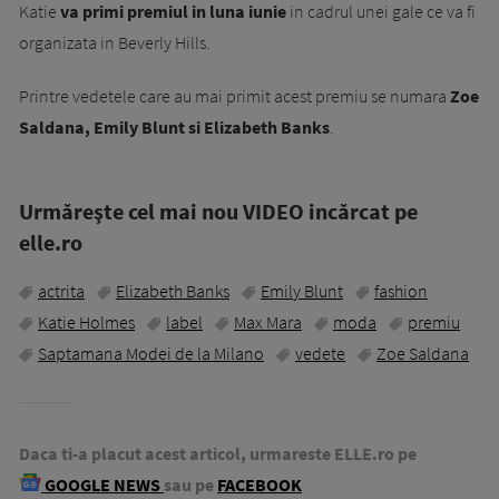
Katie
va primi premiul in luna iunie
in cadrul unei gale ce va fi
organizata in Beverly Hills.
Printre vedetele care au mai primit acest premiu se numara
Zoe
Saldana, Emily Blunt si Elizabeth Banks
.
Urmăreşte cel mai nou VIDEO incărcat pe
elle.ro
actrita
Elizabeth Banks
Emily Blunt
fashion
Katie Holmes
label
Max Mara
moda
premiu
Saptamana Modei de la Milano
vedete
Zoe Saldana
Daca ti-a placut acest articol, urmareste ELLE.ro pe
GOOGLE NEWS
sau pe
FACEBOOK