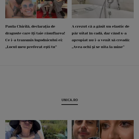
Paula Chirilă, declarația de
A crezut că a găsit un elastic de
dragoste care îți taie răsuflarea!
păr uitat în cadă, dar când s-a
Ce i-a transmis logodnicului ei:
apropiat nu i-a venit să creadă:
„Locul meu preferat ești tu”
„Avea ochi și se uita la mine”
UNICA.RO