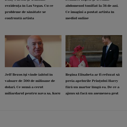
rezidența în Las Vegas. Cu ce
abdomenul tonifiat la 56 de ani.
probleme de sănătate se
Ce imagini a postat artista în
confruntă artista
mediul online
Jeff Bezos își vinde iahtul în
Regina Elisabeta ar fi refuzat să
valoare de 500 de milioane de
preia apelurile Prințului Harry
dolari. Ce sumă a cerut
fără un martor lângă ea. De ce a
miliardarul pentru nava sa, Koru
ajuns să facă un asemenea gest