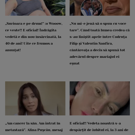
„Surioara e pe drum!” :o Wooow,
„Nu mi-e jenă să o spun cu voce
ce veste!! E oficial! Îndrăgita
tare”. Când toată lumea credea că
vedetă e din nou însărcinată, la
s-au liniștit apele între Codruța
40 de ani! Uite ce frumos a
Filip și Valentin Sanfira,
anunțat!
cântăreața a decis să spună tot
adevărul despre mariajul ei
eșuat
„Am cancer la sân. Am intrat în
E oficial!! Vedeta noastră s-a
metastază”. Alina Pușcău, mesaj
despărțit de iubitul ei, la 3 ani de