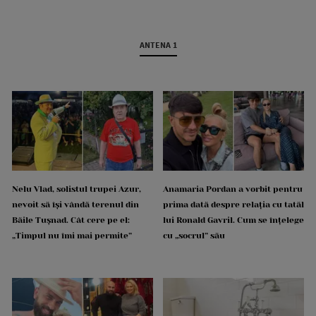
ANTENA 1
Nelu Vlad, solistul trupei Azur,
Anamaria Pordan a vorbit pentru
nevoit să își vândă terenul din
prima dată despre relația cu tatăl
Băile Tușnad. Cât cere pe el:
lui Ronald Gavril. Cum se înțelege
„Timpul nu îmi mai permite”
cu „socrul” său