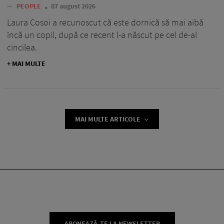
—
PEOPLE
07 august 2026
Laura Cosoi a recunoscut că este dornică să mai aibă
încă un copil, după ce recent l-a născut pe cel de-al
cincilea.
+ MAI MULTE
MAI MULTE ARTICOLE
ABONEAZĂ-TE LA NEWSLETTER