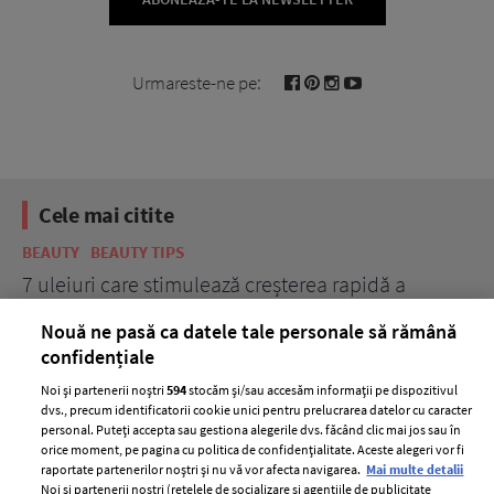
Urmareste-ne pe:
Cele mai citite
BEAUTY
BEAUTY TIPS
BE
țe
7 uleiuri care stimulează creșterea rapidă a
Ce
părului
de
Nouă ne pasă ca datele tale personale să rămână
confidențiale
Noi și partenerii noștri
594
stocăm și/sau accesăm informații pe dispozitivul
dvs., precum identificatorii cookie unici pentru prelucrarea datelor cu caracter
personal. Puteți accepta sau gestiona alegerile dvs. făcând clic mai jos sau în
orice moment, pe pagina cu politica de confidențialitate. Aceste alegeri vor fi
raportate partenerilor noștri și nu vă vor afecta navigarea.
Mai multe detalii
Noi si partenerii nostri (retelele de socializare si agentiile de publicitate