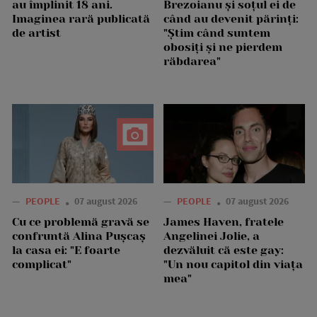
au împlinit 18 ani.
Brezoianu și soțul ei de
Imaginea rară publicată
când au devenit părinți:
de artist
"Știm când suntem
obosiți și ne pierdem
răbdarea"
—
PEOPLE
07 august 2026
—
PEOPLE
07 august 2026
Cu ce problemă gravă se
James Haven, fratele
confruntă Alina Pușcaș
Angelinei Jolie, a
la casa ei: "E foarte
dezvăluit că este gay:
complicat"
"Un nou capitol din viața
mea"