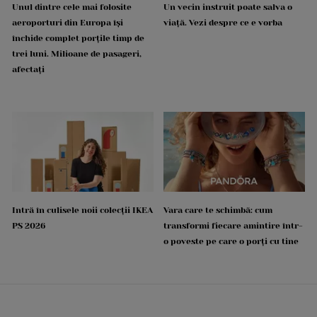
Unul dintre cele mai folosite
Un vecin instruit poate salva o
aeroporturi din Europa își
viață. Vezi despre ce e vorba
închide complet porțile timp de
trei luni. Milioane de pasageri,
afectați
Intră în culisele noii colecții IKEA
Vara care te schimbă: cum
PS 2026
transformi fiecare amintire într-
o poveste pe care o porți cu tine