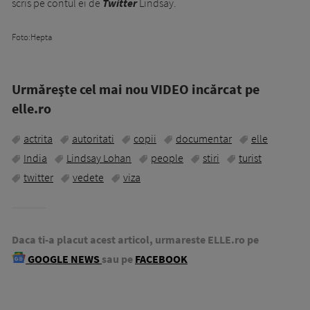
scris pe contul ei de
Twitter
Lindsay.
Foto:Hepta
Urmăreşte cel mai nou VIDEO incărcat pe
elle.ro
actrita
autoritati
copii
documentar
elle
India
Lindsay Lohan
people
stiri
turist
twitter
vedete
viza
Daca ti-a placut acest articol, urmareste ELLE.ro pe
GOOGLE NEWS
sau pe
FACEBOOK