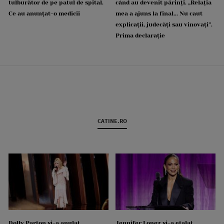
tulburător de pe patul de spital.
când au devenit părinți. „Relația
Ce au anunțat-o medicii
mea a ajuns la final... Nu caut
explicații, judecăți sau vinovați”.
Prima declarație
CATINE.RO
Dolly Parton și-a anulat
Jennifer Lopez și-a etalat