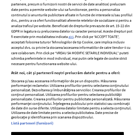
partenere, precum si furnizorii nostri de servicii de date analitice) prelucram
ELLE Style Awards
Termeni si conditii
date pentru a permite website-ului sa functioneze, pentru a personaliza
2024
continutul si anunturile publicitare afisate in functie de interesele si/sau profilul
Politica de
dvs., pentru a va oferi functionalitati aferente retelelor de socializare si pentru a
Despre ELLE
confidențialitate
analiza traficul pe website. Beneficiati de drepturile prevazute de art. 15-22 din
Romania
GDPR in legatura cu prelucrarea datelor cu caracter personal. Aceste drepturi pot
Politica de cookies
fi exercitate prin modalitatea indicata
aici
. Prin click pe “ACCEPT TOATE”,
Contact
Publicitate
acceptati folosirea tuturor Tehnologiilor de tip Cookie, care implica inclusiv
acceptul dvs. cu privire la stocarea/accesarea informatiilor de catre Vendor-ii cu
Abonamente
care colaboram. Prin click pe “VREAU SA MODIFIC SETARILE INDIVIDUAL” puteti
schimba preferintele in mod individual, mai putin cele legate de cookie strict
necesare pentru functionarea website-ului.
Stiri
Libertatea pentru
Atât noi, cât și partenerii noștri prelucrăm datele pentru a oferi:
femei
GSP
Stocarea și/sau accesarea informațiilor de pe un dispozitiv. Măsurarea
Viva
performanței reclamelor. Utilizarea profilurilor pentru selectarea conținutului
Unica
personalizat. Dezvoltarea și îmbunătățirea serviciilor. Crearea profilurilor de
Avantaje
conținut personalizat. Utilizarea profilurilor pentru selectarea publicității
Baby
personalizate. Crearea profilurilor pentru publicitate personalizată. Măsurarea
Retete practice
performanței conținutului. Înțelegerea publicului prin statistici sau combinații
Retete
de date din surse diferite. Utilizarea datelor limitate pentru a selecta conținutul.
Utilizarea de date limitate pentru a selecta publicitatea. Date precise de
geolocație și identificarea prin scanarea dispozitivului.
Pariază responsabil! Decizia ONJN nr. 821/25.09.2025.
Listă parteneri (furnizori)
Jocurile de noroc sunt interzise minorilor.