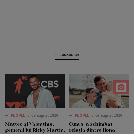
RECOMANDARI
—
PEOPLE
07 august 2026
—
PEOPLE
07 august 2026
Matteo și Valentino,
Cum s-a schimbat
gemenii lui Ricky Martin,
relația dintre Ilona