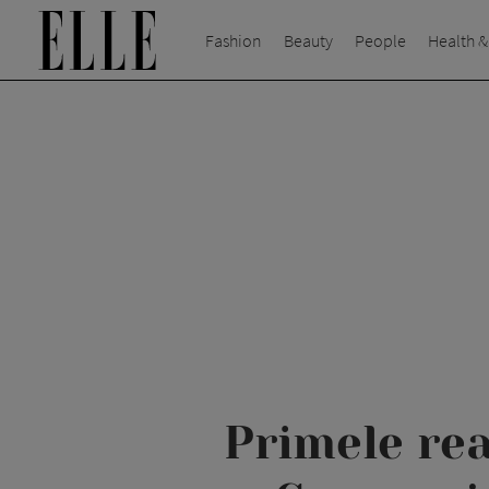
Fashion
Beauty
People
Health &
Primele rea