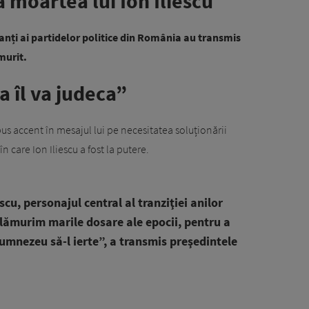
 moartea lui Ion Iliescu
anți ai partidelor politice din România au transmis
murit.
a îl va judeca”
s accent în mesajul lui pe necesitatea soluționării
 care Ion Iliescu a fost la putere.
escu, personajul central al tranziţiei anilor
 lămurim marile dosare ale epocii, pentru a
mnezeu să-l ierte”, a transmis preşedintele