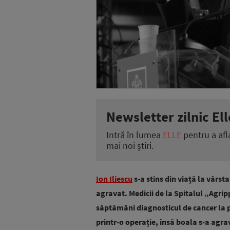
Newsletter zilnic Ell
Intră în lumea
ELLE
pentru a afl
mai noi știri.
Ion Iliescu
s-a stins din viață la vârst
agravat. Medicii de la Spitalul „Agri
săptămâni diagnosticul de cancer la p
printr-o operație, însă boala s-a agra