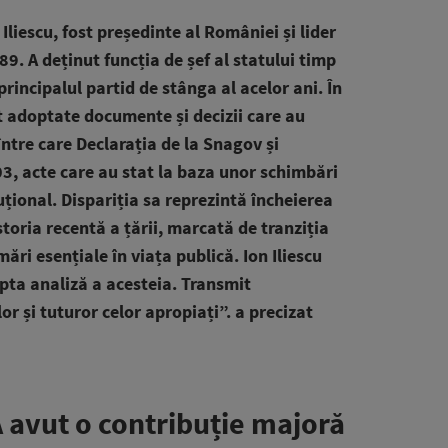
 Iliescu, fost președinte al României și lider
89. A deținut funcția de șef al statului timp
incipalul partid de stânga al acelor ani. În
 adoptate documente și decizii care au
între care Declarația de la Snagov și
03, acte care au stat la baza unor schimbări
tuțional. Dispariția sa reprezintă încheierea
storia recentă a țării, marcată de tranziția
ări esențiale în viața publică. Ion Iliescu
apta analiză a acesteia. Transmit
or și tuturor celor apropiați”. a precizat
 avut o contribuție majoră