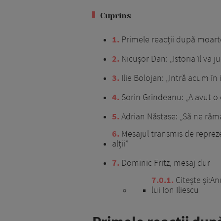
Cuprins
1
Primele reacții după moartea
2
Nicușor Dan: „Istoria îl va j
3
Ilie Bolojan: „Intră acum în 
4
Sorin Grindeanu: „A avut o 
5
Adrian Năstase: „Să ne rămâ
6
Mesajul transmis de repreze
alții”
7
Dominic Fritz, mesaj dur
7.0.1
Citește și:A
lui Ion Iliescu