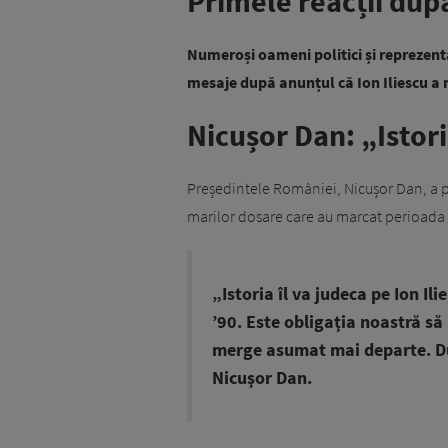
Primele reacții după
Numeroși oameni politici și reprezent
mesaje după anunțul că Ion Iliescu a 
Nicușor Dan: „Istori
Președintele României, Nicușor Dan, a pu
marilor dosare care au marcat perioada în
„Istoria îl va judeca pe Ion Ili
’90. Este obligaţia noastră să
merge asumat mai departe. Du
Nicuşor Dan.