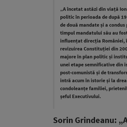
„A încetat astăzi din viață Ion
politic în perioada de după 19
de două mandate și a condus pr
timpul mandatului său au fost
influențat direcția României, 
revizuirea Constituției din 20
majore în plan politic și insti
unei etape semnificative din i
post-comunistă și de transform
intră acum în istorie și la dre
condoleanțe familiei, prietenil
șeful Executivului.
Sorin Grindeanu: „A