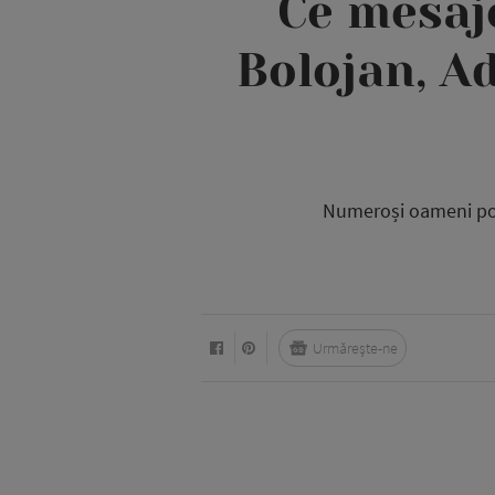
Ce mesaje
Bolojan, A
Numeroși oameni poli
Urmărește-ne