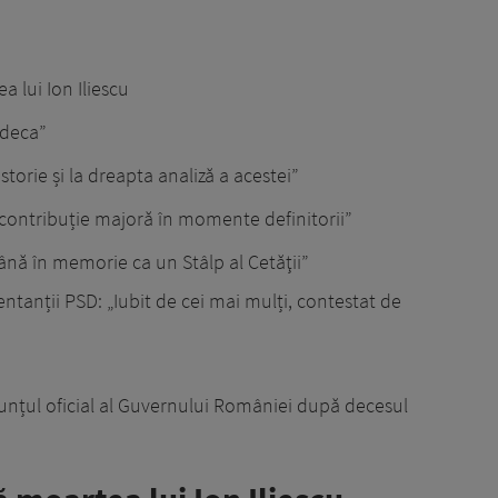
 lui Ion Iliescu
udeca”
istorie și la dreapta analiză a acestei”
contribuție majoră în momente definitorii”
nă în memorie ca un Stâlp al Cetăţii”
ntanții PSD: „Iubit de cei mai mulți, contestat de
nunțul oficial al Guvernului României după decesul