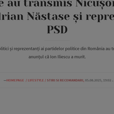
 au transmis Nicușor
drian Năstase și repre
PSD
tici și reprezentanți ai partidelor politice din România au
anunțul că Ion Iliescu a murit.
—
HOMEPAGE
/
LIFESTYLE
/
STIRI SI RECOMANDARI
,
05.08.2025, 19:02
.