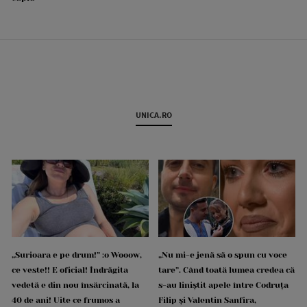
UNICA.RO
„Surioara e pe drum!” :o Wooow,
„Nu mi-e jenă să o spun cu voce
ce veste!! E oficial! Îndrăgita
tare”. Când toată lumea credea că
vedetă e din nou însărcinată, la
s-au liniștit apele între Codruța
40 de ani! Uite ce frumos a
Filip și Valentin Sanfira,