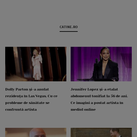
CATINE.RO
Dolly Parton și-a anulat
Jennifer Lopez și-a etalat
rezidența în Las Vegas. Cu ce
abdomenul tonifiat la 56 de ani.
probleme de sănătate se
Ce imagini a postat artista în
confruntă artista
mediul online