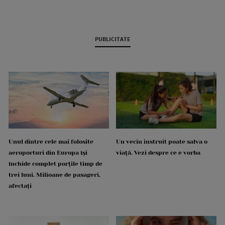
PUBLICITATE
Unul dintre cele mai folosite
Un vecin instruit poate salva o
aeroporturi din Europa își
viață. Vezi despre ce e vorba
închide complet porțile timp de
trei luni. Milioane de pasageri,
afectați