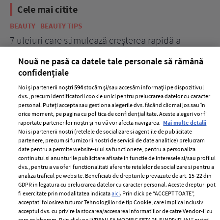
Cele mai citite
BEAUTY
BEAUTY TIPS
BE
țe
7 uleiuri care stimulează creșterea rapidă a
Ce
părului
de
Nouă ne pasă ca datele tale personale să rămână
confidențiale
Noi și partenerii noștri
594
stocăm și/sau accesăm informații pe dispozitivul
dvs., precum identificatorii cookie unici pentru prelucrarea datelor cu caracter
personal. Puteți accepta sau gestiona alegerile dvs. făcând clic mai jos sau în
orice moment, pe pagina cu politica de confidențialitate. Aceste alegeri vor fi
raportate partenerilor noștri și nu vă vor afecta navigarea.
Mai multe detalii
Noi si partenerii nostri (retelele de socializare si agentiile de publicitate
partenere, precum si furnizorii nostri de servicii de date analitice) prelucram
ELLE Style Awards
Termeni si conditii
date pentru a permite website-ului sa functioneze, pentru a personaliza
2024
continutul si anunturile publicitare afisate in functie de interesele si/sau profilul
Politica de
dvs., pentru a va oferi functionalitati aferente retelelor de socializare si pentru a
Despre ELLE
confidențialitate
analiza traficul pe website. Beneficiati de drepturile prevazute de art. 15-22 din
Romania
GDPR in legatura cu prelucrarea datelor cu caracter personal. Aceste drepturi pot
Politica de cookies
fi exercitate prin modalitatea indicata
aici
. Prin click pe “ACCEPT TOATE”,
Contact
Publicitate
acceptati folosirea tuturor Tehnologiilor de tip Cookie, care implica inclusiv
acceptul dvs. cu privire la stocarea/accesarea informatiilor de catre Vendor-ii cu
Abonamente
care colaboram. Prin click pe “VREAU SA MODIFIC SETARILE INDIVIDUAL” puteti