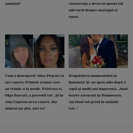
anunțat!
cântăreața a decis să spună tot
adevărul despre mariajul ei
eșuat
Cum a descoperit Alina Pușcău că
Despărțirea momentului în
are cancer. Primele semne care
România! Și-au spus adio după 2
au trimis-o la medic. Prietena ei,
copii și mulți ani împreună. „Sunt
Olga Barcari, a povestit tot: „Și în
foarte ancorată în Dumnezeu.
Asia Express avea cancer, dar
Am lăsat tot greul în mâinile
nimeni nu știa, nici ea”
Lui...”