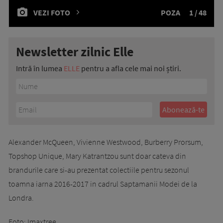
VEZI FOTO
POZA
1 / 48
Newsletter zilnic Elle
Intră în lumea
ELLE
pentru a afla cele mai noi știri.
Alexander McQueen, Vivienne Westwood, Burberry Prorsum,
Topshop Unique, Mary Katrantzou sunt doar cateva din
brandurile care si-au prezentat colectiile pentru sezonul
toamna iarna 2016-2017 in cadrul Saptamanii Modei de la
Londra.
Foto: Imaxtree