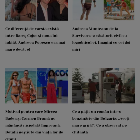
Ce diferență de vârstă există
Andreea Munteanu de la
între Rareș Cojoc și noua lui
Survivor s-a căsătorit civil cu
iubită. Andreea Popescu era mai
logodnicul ei. Imagini cu cei doi
mare decât el
miri
Motivul pentru care Mircea
Ce a pățit un român într-o
Badea și Carmen Brumă nu
benzinărie din Bulgaria: „Aveți
mănâncă niciodată împreună.
mare grijă!”. Ce a observat pe
Detalii neștiute din viața lor de
chitanță
cuplu