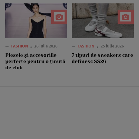
—
FASHION
26 iulie 2026
—
FASHION
25 iulie 2026
Piesele și accesoriile
7 tipuri de sneakers care
perfecte pentru o ținută
definesc SS26
de club