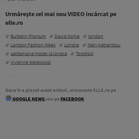
Urmăreşte cel mai nou VIDEO incărcat pe
elle.ro
Burberry Prorsum
David Koma
london
London Fashion Week
Londra
Mary Katrantzou
saptamana modei la londra
Topshop
Vivienne Westwood
Daca ti-a placut acest articol, urmareste ELLE.ro pe
GOOGLE NEWS
sau pe
FACEBOOK