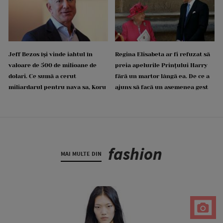
Jeff Bezos își vinde iahtul în
Regina Elisabeta ar fi refuzat să
valoare de 500 de milioane de
preia apelurile Prințului Harry
dolari. Ce sumă a cerut
fără un martor lângă ea. De ce a
miliardarul pentru nava sa, Koru
ajuns să facă un asemenea gest
fashion
MAI MULTE DIN