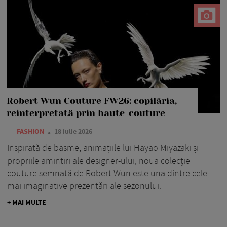
Robert Wun Couture FW26: copilăria,
reinterpretată prin haute-couture
—
FASHION
18 iulie 2026
Inspirată de basme, animațiile lui Hayao Miyazaki și
propriile amintiri ale designer-ului, noua colecție
couture semnată de Robert Wun este una dintre cele
mai imaginative prezentări ale sezonului.
+ MAI MULTE