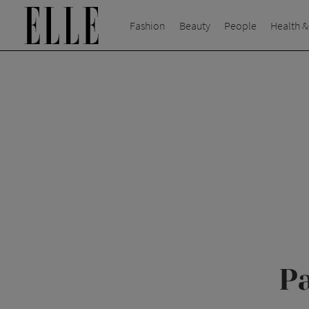
Fashion
Beauty
People
Health &
Pa