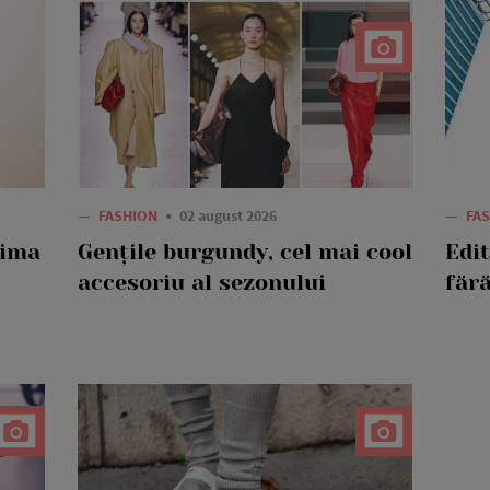
—
FASHION
02 august 2026
—
FA
rima
Gențile burgundy, cel mai cool
Edi
accesoriu al sezonului
fără