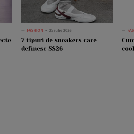
—
FASHION
25 iulie 2026
—
FA
ecte
7 tipuri de sneakers care
Cum
definesc SS26
cool