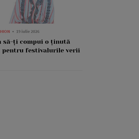
SHION
19 iulie 2026
 să-ți compui o ținută
 pentru festivalurile verii