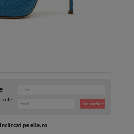
e
a cele
ncărcat pe elle.ro