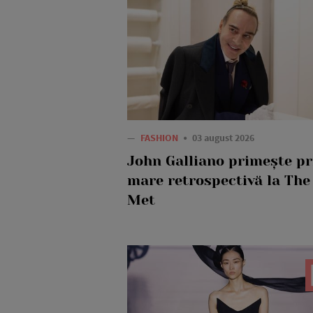
—
FASHION
03 august 2026
John Galliano primește p
mare retrospectivă la The
Met