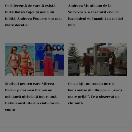
Ce diferență de vârstă există
Andreea Munteanu de la
între Rareș Cojoc și noua lui
Survivor s-a căsătorit civil cu
iubită. Andreea Popescu era mai
logodnicul ei. Imagini cu cei doi
mare decât el
miri
Motivul pentru care Mircea
Ce a pățit un român într-o
Badea și Carmen Brumă nu
benzinărie din Bulgaria: „Aveți
mănâncă niciodată împreună.
mare grijă!”. Ce a observat pe
Detalii neștiute din viața lor de
chitanță
cuplu