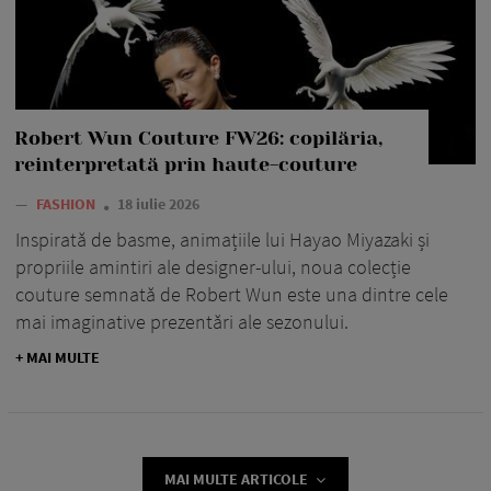
Robert Wun Couture FW26: copilăria,
reinterpretată prin haute-couture
—
FASHION
18 iulie 2026
Inspirată de basme, animațiile lui Hayao Miyazaki și
propriile amintiri ale designer-ului, noua colecție
couture semnată de Robert Wun este una dintre cele
mai imaginative prezentări ale sezonului.
+ MAI MULTE
MAI MULTE ARTICOLE