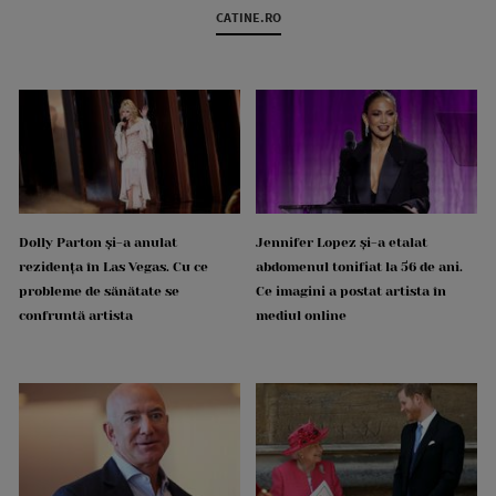
CATINE.RO
Dolly Parton și-a anulat
Jennifer Lopez și-a etalat
rezidența în Las Vegas. Cu ce
abdomenul tonifiat la 56 de ani.
probleme de sănătate se
Ce imagini a postat artista în
confruntă artista
mediul online