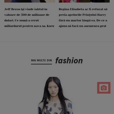
Jeff Bezos își vinde iahtul în
Regina Elisabeta ar fi refuzat să
valoare de 500 de milioane de
preia apelurile Prințului Harry
dolari. Ce sumă a cerut
fără un martor lângă ea. De ce a
miliardarul pentru nava sa, Koru
ajuns să facă un asemenea gest
fashion
MAI MULTE DIN