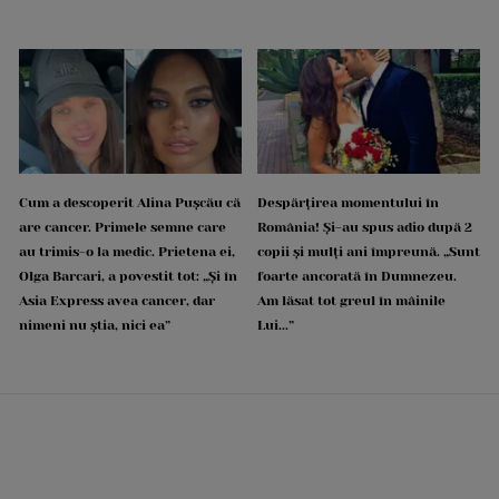
Cum a descoperit Alina Pușcău că
Despărțirea momentului în
are cancer. Primele semne care
România! Și-au spus adio după 2
au trimis-o la medic. Prietena ei,
copii și mulți ani împreună. „Sunt
Olga Barcari, a povestit tot: „Și în
foarte ancorată în Dumnezeu.
Asia Express avea cancer, dar
Am lăsat tot greul în mâinile
nimeni nu știa, nici ea”
Lui...”