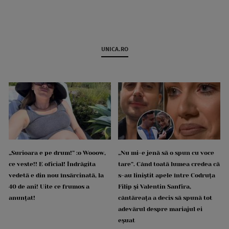
UNICA.RO
„Surioara e pe drum!” :o Wooow,
„Nu mi-e jenă să o spun cu voce
ce veste!! E oficial! Îndrăgita
tare”. Când toată lumea credea că
vedetă e din nou însărcinată, la
s-au liniștit apele între Codruța
40 de ani! Uite ce frumos a
Filip și Valentin Sanfira,
anunțat!
cântăreața a decis să spună tot
adevărul despre mariajul ei
eșuat