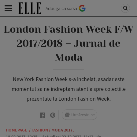
Adaugă ca sursă
London Fashion Week F/W
2017/2018 – Jurnal de
Moda
New York Fashion Week s-a incheiat, asadar este
momentul sa ne indreptam atentia spre colectiile
prezentate la London Fashion Week.
Urmărește-ne
HOMEPAGE
/
FASHION
/
MODA 2017
,
18.02.2017, 13:35
. Actualizat 22.12.2022, 11:12,
de