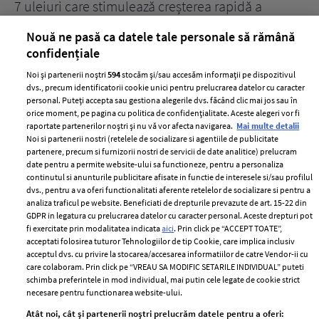
țe
7 uleiuri care stimulează creșterea rapidă a
Ce
părului
de
Nouă ne pasă ca datele tale personale să rămână
confidențiale
Noi și partenerii noștri
594
stocăm și/sau accesăm informații pe dispozitivul
dvs., precum identificatorii cookie unici pentru prelucrarea datelor cu caracter
personal. Puteți accepta sau gestiona alegerile dvs. făcând clic mai jos sau în
orice moment, pe pagina cu politica de confidențialitate. Aceste alegeri vor fi
raportate partenerilor noștri și nu vă vor afecta navigarea.
Mai multe detalii
Noi si partenerii nostri (retelele de socializare si agentiile de publicitate
partenere, precum si furnizorii nostri de servicii de date analitice) prelucram
ELLE Style Awards
Termeni si conditii
date pentru a permite website-ului sa functioneze, pentru a personaliza
2024
continutul si anunturile publicitare afisate in functie de interesele si/sau profilul
Politica de
dvs., pentru a va oferi functionalitati aferente retelelor de socializare si pentru a
Despre ELLE
confidențialitate
analiza traficul pe website. Beneficiati de drepturile prevazute de art. 15-22 din
Romania
GDPR in legatura cu prelucrarea datelor cu caracter personal. Aceste drepturi pot
Politica de cookies
fi exercitate prin modalitatea indicata
aici
. Prin click pe “ACCEPT TOATE”,
Contact
Publicitate
acceptati folosirea tuturor Tehnologiilor de tip Cookie, care implica inclusiv
acceptul dvs. cu privire la stocarea/accesarea informatiilor de catre Vendor-ii cu
Abonamente
care colaboram. Prin click pe “VREAU SA MODIFIC SETARILE INDIVIDUAL” puteti
schimba preferintele in mod individual, mai putin cele legate de cookie strict
necesare pentru functionarea website-ului.
Stiri
Libertatea pentru
Atât noi, cât și partenerii noștri prelucrăm datele pentru a oferi: