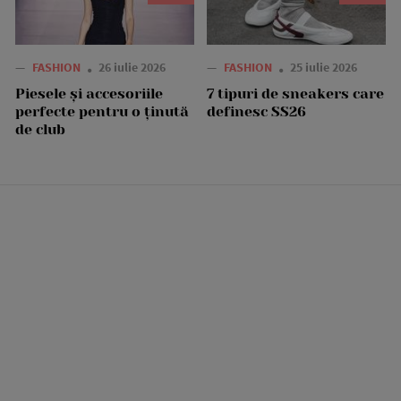
—
FASHION
26 iulie 2026
—
FASHION
25 iulie 2026
Piesele și accesoriile
7 tipuri de sneakers care
perfecte pentru o ținută
definesc SS26
de club