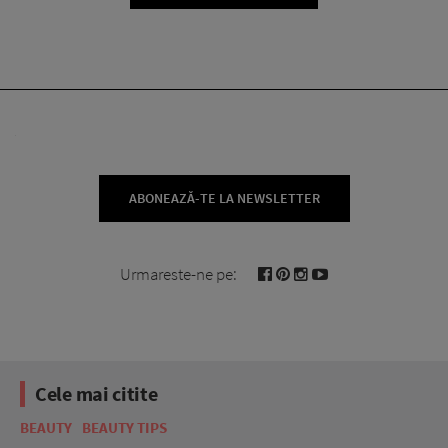
ABONEAZĂ-TE LA NEWSLETTER
Urmareste-ne pe:
Cele mai citite
BEAUTY
BEAUTY TIPS
BE