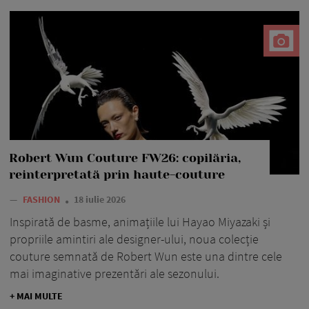
Robert Wun Couture FW26: copilăria,
reinterpretată prin haute-couture
—
FASHION
18 iulie 2026
Inspirată de basme, animațiile lui Hayao Miyazaki și
propriile amintiri ale designer-ului, noua colecție
couture semnată de Robert Wun este una dintre cele
mai imaginative prezentări ale sezonului.
+ MAI MULTE