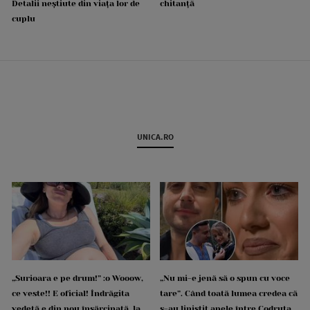
Detalii neștiute din viața lor de
chitanță
cuplu
UNICA.RO
„Surioara e pe drum!” :o Wooow,
„Nu mi-e jenă să o spun cu voce
ce veste!! E oficial! Îndrăgita
tare”. Când toată lumea credea că
vedetă e din nou însărcinată, la
s-au liniștit apele între Codruța