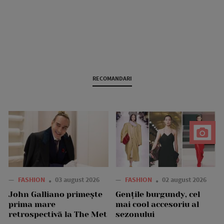
RECOMANDARI
—
FASHION
03 august 2026
—
FASHION
02 august 2026
John Galliano primește
Gențile burgundy, cel
prima mare
mai cool accesoriu al
retrospectivă la The Met
sezonului