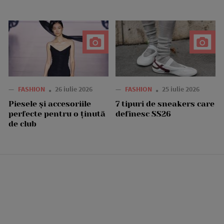
—
FASHION
26 iulie 2026
—
FASHION
25 iulie 2026
Piesele și accesoriile
7 tipuri de sneakers care
perfecte pentru o ținută
definesc SS26
de club