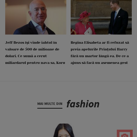
Jeff Bezos își vinde iahtul în
Regina Elisabeta ar fi refuzat să
valoare de 500 de milioane de
preia apelurile Prințului Harry
dolari. Ce sumă a cerut
fără un martor lângă ea. De ce a
miliardarul pentru nava sa, Koru
ajuns să facă un asemenea gest
fashion
MAI MULTE DIN