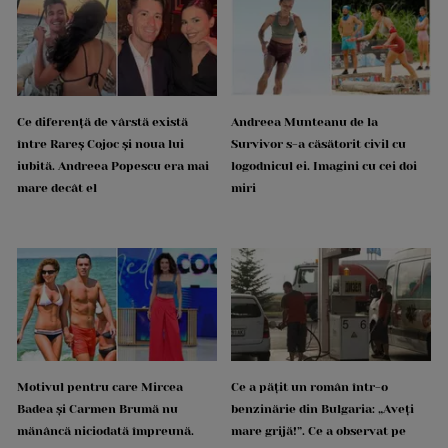
Ce diferență de vârstă există
Andreea Munteanu de la
între Rareș Cojoc și noua lui
Survivor s-a căsătorit civil cu
iubită. Andreea Popescu era mai
logodnicul ei. Imagini cu cei doi
mare decât el
miri
Motivul pentru care Mircea
Ce a pățit un român într-o
Badea și Carmen Brumă nu
benzinărie din Bulgaria: „Aveți
mănâncă niciodată împreună.
mare grijă!”. Ce a observat pe