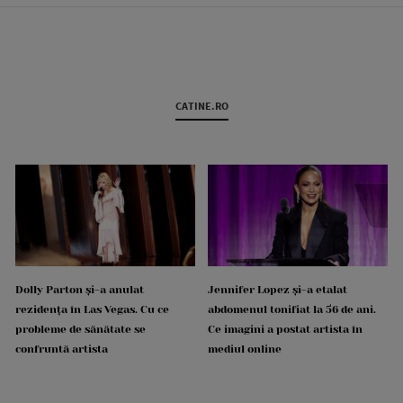
CATINE.RO
Dolly Parton și-a anulat
Jennifer Lopez și-a etalat
rezidența în Las Vegas. Cu ce
abdomenul tonifiat la 56 de ani.
probleme de sănătate se
Ce imagini a postat artista în
confruntă artista
mediul online