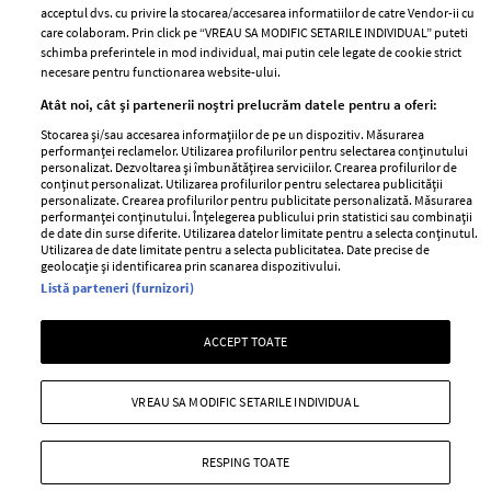
acceptul dvs. cu privire la stocarea/accesarea informatiilor de catre Vendor-ii cu
Abonamente
care colaboram. Prin click pe “VREAU SA MODIFIC SETARILE INDIVIDUAL” puteti
schimba preferintele in mod individual, mai putin cele legate de cookie strict
necesare pentru functionarea website-ului.
Stiri
Libertatea pentru
Atât noi, cât și partenerii noștri prelucrăm datele pentru a oferi:
femei
GSP
Stocarea și/sau accesarea informațiilor de pe un dispozitiv. Măsurarea
Viva
performanței reclamelor. Utilizarea profilurilor pentru selectarea conținutului
Unica
personalizat. Dezvoltarea și îmbunătățirea serviciilor. Crearea profilurilor de
Avantaje
conținut personalizat. Utilizarea profilurilor pentru selectarea publicității
Baby
personalizate. Crearea profilurilor pentru publicitate personalizată. Măsurarea
Retete practice
performanței conținutului. Înțelegerea publicului prin statistici sau combinații
Retete
de date din surse diferite. Utilizarea datelor limitate pentru a selecta conținutul.
Utilizarea de date limitate pentru a selecta publicitatea. Date precise de
geolocație și identificarea prin scanarea dispozitivului.
Pariază responsabil! Decizia ONJN nr. 821/25.09.2025.
Listă parteneri (furnizori)
Jocurile de noroc sunt interzise minorilor.
ACCEPT TOATE
Copyright © 2026 Ringier Romania SRL
VREAU SA MODIFIC SETARILE INDIVIDUAL
RESPING TOATE