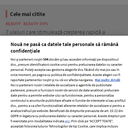
Cele mai citite
BEAUTY
BEAUTY TIPS
BE
țe
7 uleiuri care stimulează creșterea rapidă a
Ce
părului
de
Nouă ne pasă ca datele tale personale să rămână
confidențiale
Noi și partenerii noștri
594
stocăm și/sau accesăm informații pe dispozitivul
dvs., precum identificatorii cookie unici pentru prelucrarea datelor cu caracter
personal. Puteți accepta sau gestiona alegerile dvs. făcând clic mai jos sau în
orice moment, pe pagina cu politica de confidențialitate. Aceste alegeri vor fi
raportate partenerilor noștri și nu vă vor afecta navigarea.
Mai multe detalii
Noi si partenerii nostri (retelele de socializare si agentiile de publicitate
partenere, precum si furnizorii nostri de servicii de date analitice) prelucram
ELLE Style Awards
Termeni si conditii
date pentru a permite website-ului sa functioneze, pentru a personaliza
2024
continutul si anunturile publicitare afisate in functie de interesele si/sau profilul
Politica de
dvs., pentru a va oferi functionalitati aferente retelelor de socializare si pentru a
Despre ELLE
confidențialitate
analiza traficul pe website. Beneficiati de drepturile prevazute de art. 15-22 din
Romania
GDPR in legatura cu prelucrarea datelor cu caracter personal. Aceste drepturi pot
Politica de cookies
fi exercitate prin modalitatea indicata
aici
. Prin click pe “ACCEPT TOATE”,
Contact
Publicitate
acceptati folosirea tuturor Tehnologiilor de tip Cookie, care implica inclusiv