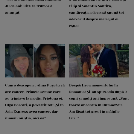
40 de ani! Uite ce frumos a
Filip și Valentin Sanfira,
anunțat!
cântăreața a decis să spună tot
adevărul despre mariajul ei
eșuat
Cum a descoperit Alina Pușcău că
Despărțirea momentului în
are cancer. Primele semne care
România! Și-au spus adio după 2
au trimis-o la medic. Prietena ei,
copii și mulți ani împreună. „Sunt
Olga Barcari, a povestit tot: „Și în
foarte ancorată în Dumnezeu.
Asia Express avea cancer, dar
Am lăsat tot greul în mâinile
nimeni nu știa, nici ea”
Lui...”