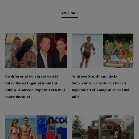
ANTENA 1
Ce diferență de vârstă există
Andreea Munteanu de la
între Rareș Cojoc și noua lui
Survivor s-a căsătorit civil cu
iubită. Andreea Popescu era mai
logodnicul ei. Imagini cu cei doi
mare decât el
miri