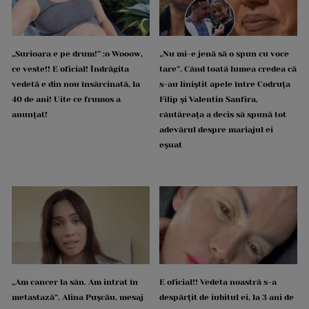
„Surioara e pe drum!” :o Wooow,
„Nu mi-e jenă să o spun cu voce
ce veste!! E oficial! Îndrăgita
tare”. Când toată lumea credea că
vedetă e din nou însărcinată, la
s-au liniștit apele între Codruța
40 de ani! Uite ce frumos a
Filip și Valentin Sanfira,
anunțat!
cântăreața a decis să spună tot
adevărul despre mariajul ei
eșuat
„Am cancer la sân. Am intrat în
E oficial!! Vedeta noastră s-a
metastază”. Alina Pușcău, mesaj
despărțit de iubitul ei, la 3 ani de