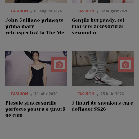
—
FASHION
03 august 2026
—
FASHION
02 august 2026
John Galliano primește
Gențile burgundy, cel
prima mare
mai cool accesoriu al
retrospectivă la The Met
sezonului
—
FASHION
26 iulie 2026
—
FASHION
25 iulie 2026
Piesele și accesoriile
7 tipuri de sneakers care
perfecte pentru o ținută
definesc SS26
de club