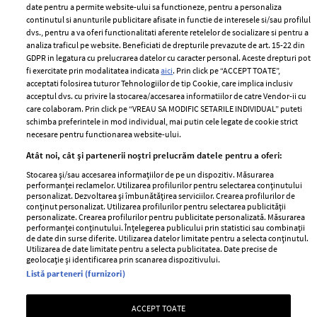
ELLE Style Awards
Termeni si conditii
date pentru a permite website-ului sa functioneze, pentru a personaliza
2024
continutul si anunturile publicitare afisate in functie de interesele si/sau profilul
Politica de
dvs., pentru a va oferi functionalitati aferente retelelor de socializare si pentru a
Despre ELLE
confidențialitate
analiza traficul pe website. Beneficiati de drepturile prevazute de art. 15-22 din
Romania
GDPR in legatura cu prelucrarea datelor cu caracter personal. Aceste drepturi pot
Politica de cookies
fi exercitate prin modalitatea indicata
aici
. Prin click pe “ACCEPT TOATE”,
Contact
Publicitate
acceptati folosirea tuturor Tehnologiilor de tip Cookie, care implica inclusiv
acceptul dvs. cu privire la stocarea/accesarea informatiilor de catre Vendor-ii cu
Abonamente
care colaboram. Prin click pe “VREAU SA MODIFIC SETARILE INDIVIDUAL” puteti
schimba preferintele in mod individual, mai putin cele legate de cookie strict
necesare pentru functionarea website-ului.
Stiri
Libertatea pentru
Atât noi, cât și partenerii noștri prelucrăm datele pentru a oferi:
femei
GSP
Stocarea și/sau accesarea informațiilor de pe un dispozitiv. Măsurarea
Viva
performanței reclamelor. Utilizarea profilurilor pentru selectarea conținutului
Unica
personalizat. Dezvoltarea și îmbunătățirea serviciilor. Crearea profilurilor de
Avantaje
conținut personalizat. Utilizarea profilurilor pentru selectarea publicității
Baby
personalizate. Crearea profilurilor pentru publicitate personalizată. Măsurarea
Retete practice
performanței conținutului. Înțelegerea publicului prin statistici sau combinații
Retete
de date din surse diferite. Utilizarea datelor limitate pentru a selecta conținutul.
Utilizarea de date limitate pentru a selecta publicitatea. Date precise de
geolocație și identificarea prin scanarea dispozitivului.
Pariază responsabil! Decizia ONJN nr. 821/25.09.2025.
Listă parteneri (furnizori)
Jocurile de noroc sunt interzise minorilor.
ACCEPT TOATE