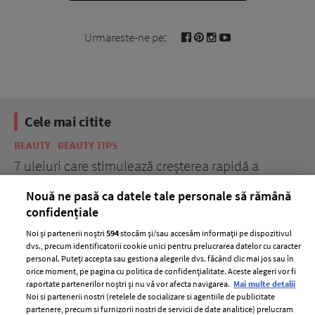
Urmareste-ne pe:
Cele mai citite
BEAUTY
BEAUTY TIPS
BE
țe
7 uleiuri care stimulează creșterea rapidă a
Ce
părului
de
Nouă ne pasă ca datele tale personale să rămână
confidențiale
Noi și partenerii noștri
594
stocăm și/sau accesăm informații pe dispozitivul
dvs., precum identificatorii cookie unici pentru prelucrarea datelor cu caracter
personal. Puteți accepta sau gestiona alegerile dvs. făcând clic mai jos sau în
orice moment, pe pagina cu politica de confidențialitate. Aceste alegeri vor fi
raportate partenerilor noștri și nu vă vor afecta navigarea.
Mai multe detalii
Noi si partenerii nostri (retelele de socializare si agentiile de publicitate
partenere, precum si furnizorii nostri de servicii de date analitice) prelucram