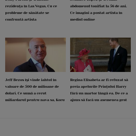
rezidența în Las Vegas. Cu ce
abdomenul tonifiat la 56 de ani.
probleme de sănătate se
Ce imagini a postat artista în
confruntă artista
mediul online
Jeff Bezos își vinde iahtul în
Regina Elisabeta ar fi refuzat să
valoare de 500 de milioane de
preia apelurile Prințului Harry
dolari. Ce sumă a cerut
fără un martor lângă ea. De ce a
miliardarul pentru nava sa, Koru
ajuns să facă un asemenea gest