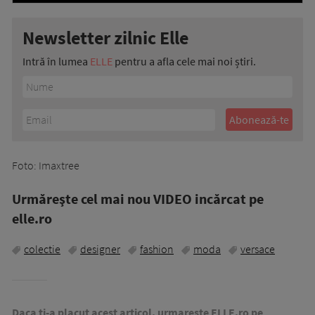
Newsletter zilnic Elle
Intră în lumea
ELLE
pentru a afla cele mai noi știri.
Foto: Imaxtree
Urmăreşte cel mai nou VIDEO incărcat pe
elle.ro
colectie
designer
fashion
moda
versace
Daca ti-a placut acest articol, urmareste ELLE.ro pe