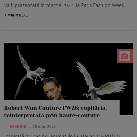
va fi prezentată în martie 2027, la Paris Fashion Week.
+ MAI MULTE
Robert Wun Couture FW26: copilăria,
reinterpretată prin haute-couture
—
FASHION
18 iulie 2026
Inspirată de basme, animațiile lui Hayao Miyazaki și