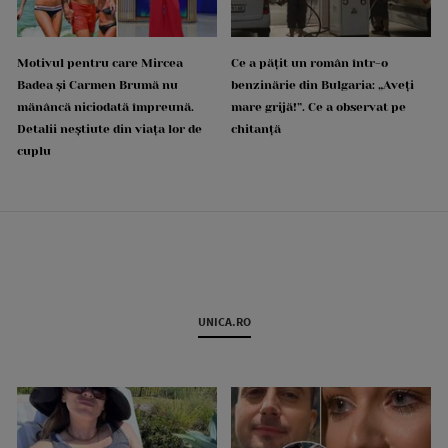
Motivul pentru care Mircea
Ce a pățit un român într-o
Badea și Carmen Brumă nu
benzinărie din Bulgaria: „Aveți
mănâncă niciodată împreună.
mare grijă!”. Ce a observat pe
Detalii neștiute din viața lor de
chitanță
cuplu
UNICA.RO