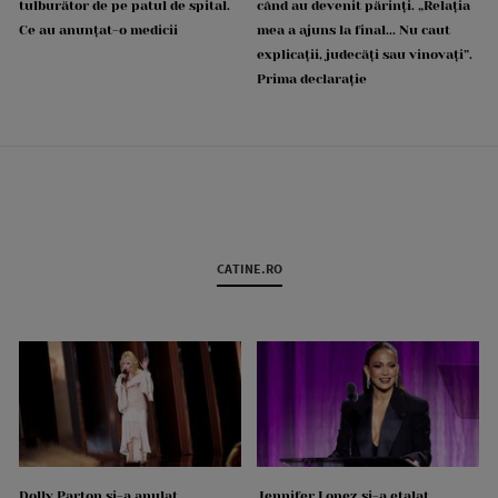
tulburător de pe patul de spital.
când au devenit părinți. „Relația
Ce au anunțat-o medicii
mea a ajuns la final... Nu caut
explicații, judecăți sau vinovați”.
Prima declarație
CATINE.RO
Dolly Parton și-a anulat
Jennifer Lopez și-a etalat