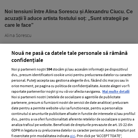
Noi tensiuni între Alina Sorescu și Alexandru Ciucu. Ce
acuzații îi aduce artista fostului soț: „Sunt strategii pe
care le face”
Alina Sorescu
Nouă ne pasă ca datele tale personale să rămână
confidențiale
Noi și partenerii noștri
594
stocăm și/sau accesăm informații pe dispozitivul
dvs., precum identificatorii cookie unici pentru prelucrarea datelor cu caracter
personal. Puteți accepta sau gestiona alegerile dvs. făcând clic mai jos sau în
PARTENERI
orice moment, pe pagina cu politica de confidențialitate. Aceste alegeri vor fi
raportate partenerilor noștri și nu vă vor afecta navigarea.
Mai multe detalii
Noi si partenerii nostri (retelele de socializare si agentiile de publicitate
partenere, precum si furnizorii nostri de servicii de date analitice) prelucram
date pentru a permite website-ului sa functioneze, pentru a personaliza
continutul si anunturile publicitare afisate in functie de interesele si/sau profilul
dvs., pentru a va oferi functionalitati aferente retelelor de socializare si pentru a
analiza traficul pe website. Beneficiati de drepturile prevazute de art. 15-22 din
GDPR in legatura cu prelucrarea datelor cu caracter personal. Aceste drepturi pot
fi exercitate prin modalitatea indicata
aici
. Prin click pe “ACCEPT TOATE”,