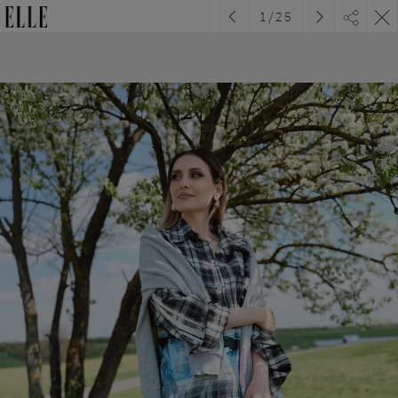
1
/
25