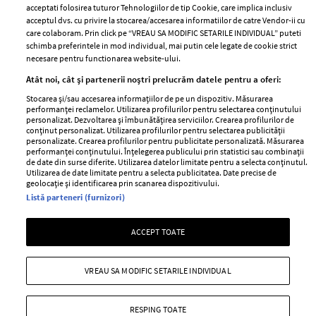
acceptati folosirea tuturor Tehnologiilor de tip Cookie, care implica inclusiv
Unul dintre cele mai folosite
Un vecin instruit poate salva o
acceptul dvs. cu privire la stocarea/accesarea informatiilor de catre Vendor-ii cu
care colaboram. Prin click pe “VREAU SA MODIFIC SETARILE INDIVIDUAL” puteti
aeroporturi din Europa își
viață. Vezi despre ce e vorba
schimba preferintele in mod individual, mai putin cele legate de cookie strict
închide complet porțile timp
necesare pentru functionarea website-ului.
de trei luni. Milioane de
Atât noi, cât și partenerii noștri prelucrăm datele pentru a oferi:
pasageri, afectați
Stocarea și/sau accesarea informațiilor de pe un dispozitiv. Măsurarea
performanței reclamelor. Utilizarea profilurilor pentru selectarea conținutului
personalizat. Dezvoltarea și îmbunătățirea serviciilor. Crearea profilurilor de
conținut personalizat. Utilizarea profilurilor pentru selectarea publicității
personalizate. Crearea profilurilor pentru publicitate personalizată. Măsurarea
performanței conținutului. Înțelegerea publicului prin statistici sau combinații
de date din surse diferite. Utilizarea datelor limitate pentru a selecta conținutul.
Utilizarea de date limitate pentru a selecta publicitatea. Date precise de
geolocație și identificarea prin scanarea dispozitivului.
Listă parteneri (furnizori)
Intră în culisele noii colecții
Vara care te schimbă: cum
ACCEPT TOATE
IKEA PS 2026
transformi fiecare amintire
într-o poveste pe care o porți
cu tine
VREAU SA MODIFIC SETARILE INDIVIDUAL
RESPING TOATE