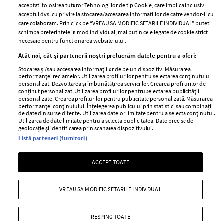
acceptati folosirea tuturor Tehnologiilor de tip Cookie, care implica inclusiv
Unul dintre cele mai folosite
Un vecin instruit poate salva o
acceptul dvs. cu privire la stocarea/accesarea informatiilor de catre Vendor-ii cu
care colaboram. Prin click pe “VREAU SA MODIFIC SETARILE INDIVIDUAL” puteti
aeroporturi din Europa își
viață. Vezi despre ce e vorba
schimba preferintele in mod individual, mai putin cele legate de cookie strict
închide complet porțile timp
necesare pentru functionarea website-ului.
de trei luni. Milioane de
Atât noi, cât și partenerii noștri prelucrăm datele pentru a oferi:
pasageri, afectați
Stocarea și/sau accesarea informațiilor de pe un dispozitiv. Măsurarea
performanței reclamelor. Utilizarea profilurilor pentru selectarea conținutului
personalizat. Dezvoltarea și îmbunătățirea serviciilor. Crearea profilurilor de
conținut personalizat. Utilizarea profilurilor pentru selectarea publicității
personalizate. Crearea profilurilor pentru publicitate personalizată. Măsurarea
performanței conținutului. Înțelegerea publicului prin statistici sau combinații
de date din surse diferite. Utilizarea datelor limitate pentru a selecta conținutul.
Utilizarea de date limitate pentru a selecta publicitatea. Date precise de
geolocație și identificarea prin scanarea dispozitivului.
Listă parteneri (furnizori)
Intră în culisele noii colecții
Vara care te schimbă: cum
ACCEPT TOATE
IKEA PS 2026
transformi fiecare amintire
într-o poveste pe care o porți
cu tine
VREAU SA MODIFIC SETARILE INDIVIDUAL
RESPING TOATE