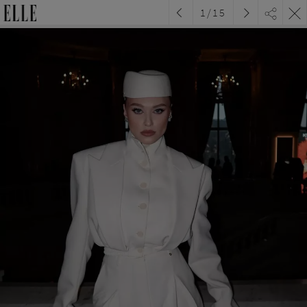
1
/
15