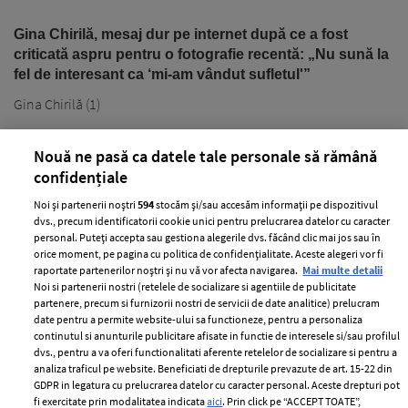
Gina Chirilă, mesaj dur pe internet după ce a fost
criticată aspru pentru o fotografie recentă: „Nu sună la
fel de interesant ca ‘mi-am vândut sufletul'”
Gina Chirilă (1)
Nouă ne pasă ca datele tale personale să rămână
confidențiale
Noi și partenerii noștri
594
stocăm și/sau accesăm informații pe dispozitivul
dvs., precum identificatorii cookie unici pentru prelucrarea datelor cu caracter
personal. Puteți accepta sau gestiona alegerile dvs. făcând clic mai jos sau în
PARTENERI
orice moment, pe pagina cu politica de confidențialitate. Aceste alegeri vor fi
raportate partenerilor noștri și nu vă vor afecta navigarea.
Mai multe detalii
Noi si partenerii nostri (retelele de socializare si agentiile de publicitate
partenere, precum si furnizorii nostri de servicii de date analitice) prelucram
date pentru a permite website-ului sa functioneze, pentru a personaliza
continutul si anunturile publicitare afisate in functie de interesele si/sau profilul
dvs., pentru a va oferi functionalitati aferente retelelor de socializare si pentru a
analiza traficul pe website. Beneficiati de drepturile prevazute de art. 15-22 din
GDPR in legatura cu prelucrarea datelor cu caracter personal. Aceste drepturi pot
fi exercitate prin modalitatea indicata
aici
. Prin click pe “ACCEPT TOATE”,