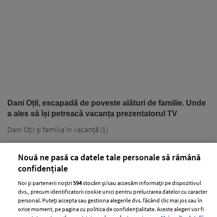
Dani Oțil, escapadă de poveste alături de familie. Unde
a ales să își petreacă vacanța prezentatorul TV
Dani Oțil și familia în vacanță (1)
Nouă ne pasă ca datele tale personale să rămână
confidențiale
Noi și partenerii noștri
594
stocăm și/sau accesăm informații pe dispozitivul
dvs., precum identificatorii cookie unici pentru prelucrarea datelor cu caracter
personal. Puteți accepta sau gestiona alegerile dvs. făcând clic mai jos sau în
orice moment, pe pagina cu politica de confidențialitate. Aceste alegeri vor fi
PARTENERI