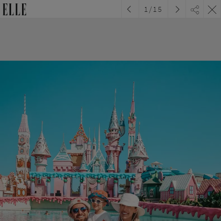
1
/
15