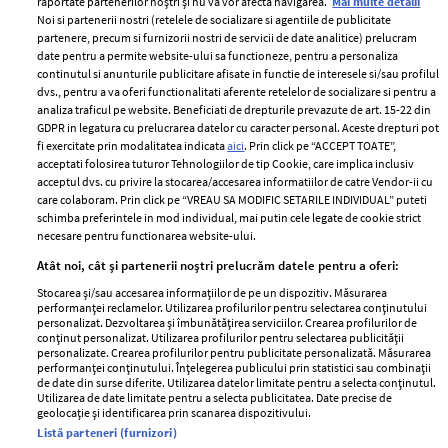
raportate partenerilor noștri și nu vă vor afecta navigarea.
Mai multe detalii
Noi si partenerii nostri (retelele de socializare si agentiile de publicitate
partenere, precum si furnizorii nostri de servicii de date analitice) prelucram
date pentru a permite website-ului sa functioneze, pentru a personaliza
continutul si anunturile publicitare afisate in functie de interesele si/sau profilul
dvs., pentru a va oferi functionalitati aferente retelelor de socializare si pentru a
analiza traficul pe website. Beneficiati de drepturile prevazute de art. 15-22 din
GDPR in legatura cu prelucrarea datelor cu caracter personal. Aceste drepturi pot
fi exercitate prin modalitatea indicata
aici
. Prin click pe “ACCEPT TOATE”,
acceptati folosirea tuturor Tehnologiilor de tip Cookie, care implica inclusiv
Unul dintre cele mai folosite
Un vecin instruit poate salva o
acceptul dvs. cu privire la stocarea/accesarea informatiilor de catre Vendor-ii cu
care colaboram. Prin click pe “VREAU SA MODIFIC SETARILE INDIVIDUAL” puteti
aeroporturi din Europa își
viață. Vezi despre ce e vorba
schimba preferintele in mod individual, mai putin cele legate de cookie strict
închide complet porțile timp
necesare pentru functionarea website-ului.
de trei luni. Milioane de
Atât noi, cât și partenerii noștri prelucrăm datele pentru a oferi:
pasageri, afectați
Stocarea și/sau accesarea informațiilor de pe un dispozitiv. Măsurarea
performanței reclamelor. Utilizarea profilurilor pentru selectarea conținutului
personalizat. Dezvoltarea și îmbunătățirea serviciilor. Crearea profilurilor de
conținut personalizat. Utilizarea profilurilor pentru selectarea publicității
personalizate. Crearea profilurilor pentru publicitate personalizată. Măsurarea
performanței conținutului. Înțelegerea publicului prin statistici sau combinații
de date din surse diferite. Utilizarea datelor limitate pentru a selecta conținutul.
Utilizarea de date limitate pentru a selecta publicitatea. Date precise de
geolocație și identificarea prin scanarea dispozitivului.
Listă parteneri (furnizori)