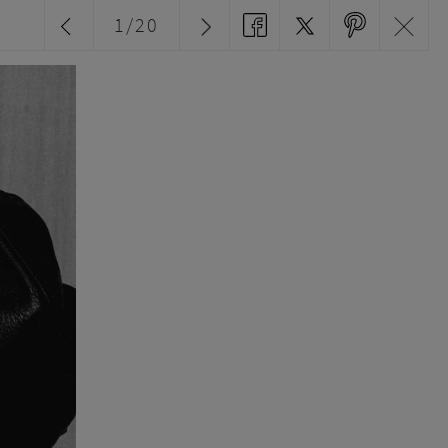
1
/
20