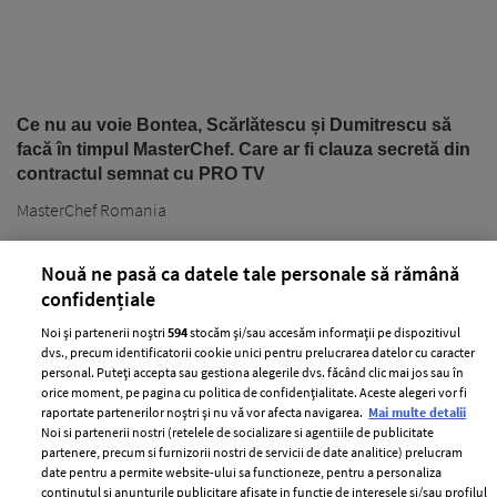
Ce nu au voie Bontea, Scărlătescu și Dumitrescu să
facă în timpul MasterChef. Care ar fi clauza secretă din
contractul semnat cu PRO TV
MasterChef Romania
Nouă ne pasă ca datele tale personale să rămână
confidențiale
Noi și partenerii noștri
594
stocăm și/sau accesăm informații pe dispozitivul
dvs., precum identificatorii cookie unici pentru prelucrarea datelor cu caracter
personal. Puteți accepta sau gestiona alegerile dvs. făcând clic mai jos sau în
PARTENERI
orice moment, pe pagina cu politica de confidențialitate. Aceste alegeri vor fi
raportate partenerilor noștri și nu vă vor afecta navigarea.
Mai multe detalii
Noi si partenerii nostri (retelele de socializare si agentiile de publicitate
partenere, precum si furnizorii nostri de servicii de date analitice) prelucram
date pentru a permite website-ului sa functioneze, pentru a personaliza
continutul si anunturile publicitare afisate in functie de interesele si/sau profilul