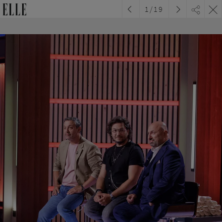
1
/
19