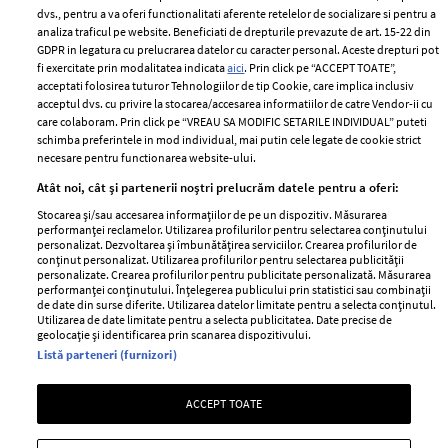
dvs., pentru a va oferi functionalitati aferente retelelor de socializare si pentru a
analiza traficul pe website. Beneficiati de drepturile prevazute de art. 15-22 din
GDPR in legatura cu prelucrarea datelor cu caracter personal. Aceste drepturi pot
fi exercitate prin modalitatea indicata
aici
. Prin click pe “ACCEPT TOATE”,
acceptati folosirea tuturor Tehnologiilor de tip Cookie, care implica inclusiv
Unul dintre cele mai folosite
Un vecin instruit poate salva o
acceptul dvs. cu privire la stocarea/accesarea informatiilor de catre Vendor-ii cu
care colaboram. Prin click pe “VREAU SA MODIFIC SETARILE INDIVIDUAL” puteti
aeroporturi din Europa își
viață. Vezi despre ce e vorba
schimba preferintele in mod individual, mai putin cele legate de cookie strict
închide complet porțile timp
necesare pentru functionarea website-ului.
de trei luni. Milioane de
Atât noi, cât și partenerii noștri prelucrăm datele pentru a oferi:
pasageri, afectați
Stocarea și/sau accesarea informațiilor de pe un dispozitiv. Măsurarea
performanței reclamelor. Utilizarea profilurilor pentru selectarea conținutului
personalizat. Dezvoltarea și îmbunătățirea serviciilor. Crearea profilurilor de
conținut personalizat. Utilizarea profilurilor pentru selectarea publicității
personalizate. Crearea profilurilor pentru publicitate personalizată. Măsurarea
performanței conținutului. Înțelegerea publicului prin statistici sau combinații
de date din surse diferite. Utilizarea datelor limitate pentru a selecta conținutul.
Utilizarea de date limitate pentru a selecta publicitatea. Date precise de
geolocație și identificarea prin scanarea dispozitivului.
Listă parteneri (furnizori)
Intră în culisele noii colecții
Vara care te schimbă: cum
ACCEPT TOATE
IKEA PS 2026
transformi fiecare amintire
într-o poveste pe care o porți
cu tine